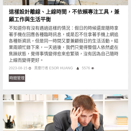
這樣設計離線、上線時間，不依賴專注工具，兼
顧工作與生活平衡
不知道你有沒有遇過這樣的情況：假日的時候還是隨時拿
著手機在回應各種臨時訊息，或是忍不住拿著手機上網追
各種新資訊，但是同一時間又要兼顧假日的生活活動。結
果兩頭忙錄下來，一天過後，我們只覺得整個人依然處在
焦躁狀態，覺得事情變得愈來愈繁瑣，沒有因為自己隨時
上線而變得更好。
2023-08-15
異塵行者 ESOR HUANG
5576
時間管理