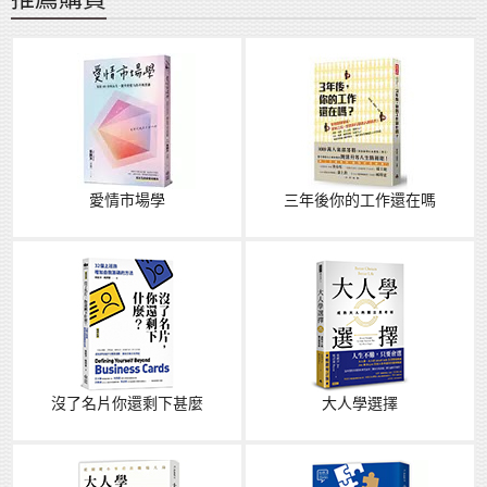
愛情市場學
三年後你的工作還在嗎
沒了名片你還剩下甚麼
大人學選擇