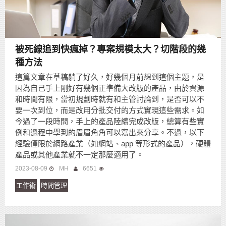
被死線追到快瘋掉？專案規模太大？切階段的幾
種方法
這篇文章在草稿躺了好久，好幾個月前想到這個主題，是
因為自己手上剛好有幾個正準備大改版的產品，由於資源
和時間有限，當初規劃時就有和主管討論到，是否可以不
要一次到位，而是改用分批交付的方式實現這些需求。如
今過了一段時間，手上的產品陸續完成改版，總算有些實
例和過程中學到的眉眉角角可以寫出來分享。不過，以下
經驗僅限於網路產業（如網站、app 等形式的產品），硬體
產品或其他產業就不一定那麼適用了。
2023-08-09
MH
6651
工作術
時間管理