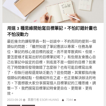
用這 3 種思維開始寫目標筆記，不怕訂錯計畫也
不怕沒動力
最近幾次的課程學員一對一訪談中，不約而同的提到一個
類似的問題：「雖然知道了筆記應該以專案、任務為單
位，筆記的核心是目標的設定，而不是零散資料。但是，
要怎麼樣才能寫出好的目標筆記呢？」有些朋友會擔心自
己在筆記中設定的目標，到底是不是一個好的目標？如果
花了時間做但發現做錯了怎麼辦？也有可能目標寫出來
了，但執行過程還是缺乏動力？這些問題，其實都指向幾
個類似的癥結點，但癥結所在之處，也正是解決辦法的地
方。下面想跟大家分享撰寫個人目標筆記的三種思維，調
整一下，我們撰寫目標筆記時會更自在、更簡單、更有
效。
2023-09-26
異塵行者 ESOR HUANG
7344