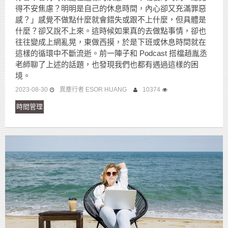
得不安焦慮？明明是自己的休息時間，內心卻又充滿罪惡
感？」感覺不做點什麼就會錯失或跟不上什麼，但具體是
什麼？卻又說不上來。這時候如果真的去做點事情，卻也
往往變成上網亂晃，東做西摸，於是下班或休息時間就在
這樣的循環中不斷流逝。前一陣子和 Podcast 搭檔趙胤丞
老師聊了上述的話題，也發現我們也都有遇過這樣的困
境。
2023-08-30
異塵行者 ESOR HUANG
10374
時間管理