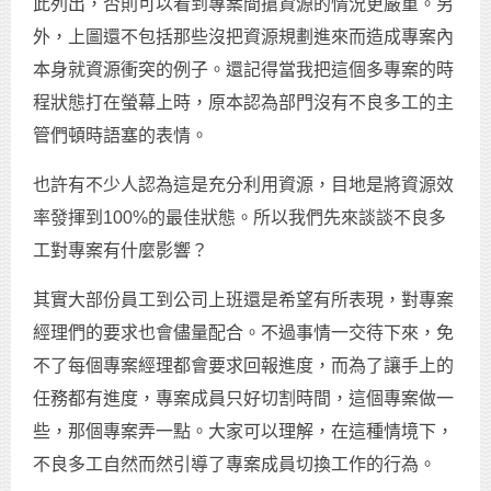
此列出，否則可以看到專案間搶資源的情況更嚴重。另
外，上圖還不包括那些沒把資源規劃進來而造成專案內
本身就資源衝突的例子。還記得當我把這個多專案的時
程狀態打在螢幕上時，原本認為部門沒有不良多工的主
管們頓時語塞的表情。
也許有不少人認為這是充分利用資源，目地是將資源效
率發揮到100%的最佳狀態。所以我們先來談談不良多
工對專案有什麼影響？
其實大部份員工到公司上班還是希望有所表現，對專案
經理們的要求也會儘量配合。不過事情一交待下來，免
不了每個專案經理都會要求回報進度，而為了讓手上的
任務都有進度，專案成員只好切割時間，這個專案做一
些，那個專案弄一點。大家可以理解，在這種情境下，
不良多工自然而然引導了專案成員切換工作的行為。