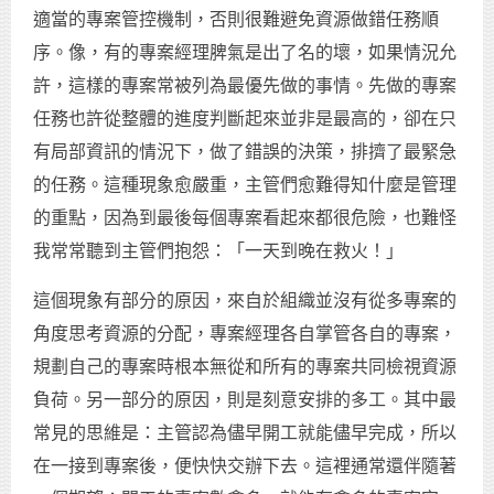
適當的專案管控機制，否則很難避免資源做錯任務順
序。像，有的專案經理脾氣是出了名的壞，如果情況允
許，這樣的專案常被列為最優先做的事情。先做的專案
任務也許從整體的進度判斷起來並非是最高的，卻在只
有局部資訊的情況下，做了錯誤的決策，排擠了最緊急
的任務。這種現象愈嚴重，主管們愈難得知什麼是管理
的重點，因為到最後每個專案看起來都很危險，也難怪
我常常聽到主管們抱怨：「一天到晚在救火！」
這個現象有部分的原因，來自於組織並沒有從多專案的
角度思考資源的分配，專案經理各自掌管各自的專案，
規劃自己的專案時根本無從和所有的專案共同檢視資源
負荷。另一部分的原因，則是刻意安排的多工。其中最
常見的思維是：主管認為儘早開工就能儘早完成，所以
在一接到專案後，便快快交辦下去。這裡通常還伴隨著