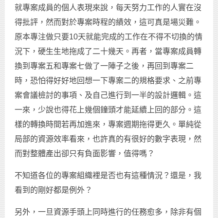
就專案成員的個人表現來說，每天努力工作的人實在沒
得批評，然而對於專案時程的績效，這可真是場災難。
原本專注做只要10天就能完成的工作在不得不切換的情
況下，硬生生地拖成了二十幾天。再者，當專案成員轉
換到專案五和專案七做了一陣子之後，再回到專案二
時，恐怕得好好地回想一下專案二的規格要求、之前專
案會議檢討的事項、及自己進行到一半的設計邏輯。這
一來，少說也得花上幾個鐘頭才能延續上回的部分。這
樣的轉換時間若再加進來，專案週期拖得更久。單純從
局部的資源效率看來，也許真的有很好的數字表現，然
而對整體產出卻只有負面影響，值得嗎？
不知道各位的專案組織裡是否也有這種情況？還是，我
看到的剛好都是例外？
另外，一旦資源手頭上同時進行的任務愈多，除非有個