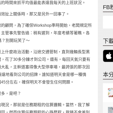
高的時間來抓平均值最能表達我每天的上班狀況。
FB
績效扯上關係時，那又是另外一回事了。
顧問，為了確保Workshop準時開始，老闆規定所
，主管事先警告過：稍有遲到，年度考績等著瞧。各
下載
嗎？別開玩笑了～
碰上什麼政治活動，沿途交通管制，直到幾輛長型黑
，花了30多分鐘才到公司。還有，每回天氣只要有
通大亂，主幹道塞得像大型停車場，最誇張的那次因
本
遠遠地看到公司的招牌。誰知道明天會是哪一種情
45分左右，確保明天不會發生任何問題。
很多，是吧？
的現況，那就是任務期程的估算邏輯。當然，我了解
相同，然而估算任務期程的心路歷程，我猜不會差別