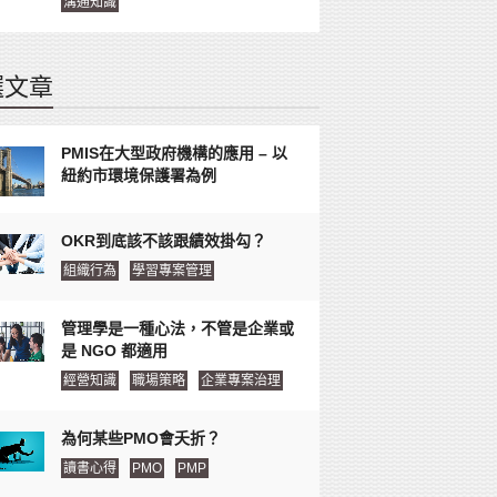
溝通知識
選文章
PMIS在大型政府機構的應用 – 以
紐約市環境保護署為例
OKR到底該不該跟績效掛勾？
組織行為
學習專案管理
管理學是一種心法，不管是企業或
是 NGO 都適用
經營知識
職場策略
企業專案治理
為何某些PMO會夭折？
讀書心得
PMO
PMP