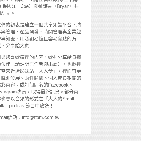
 張國洋（Joe）與姚詩豪（Bryan）共
同創立。
我們的初衷是建立一個共享知識平台，將
專案管理、產品開發、時間管理與企業經
營等知識，用淺顯易懂且容易實踐的方
式，分享給大家。
如果您喜歡這裡的內容，歡迎分享給身邊
的伙伴（請註明原作者與出處）。也歡迎
有空來逛逛姊妹站「大人學」，裡面有更
多職涯發展、兩性關係、個人成長相關的
精彩內容。或訂閱同名的Facebook、
nstagram專頁，取得最新訊息。部分內
容也會以音頻的形式在「大人的Small
alk」podcast節目中放送！
mail信箱：info@ftpm.com.tw