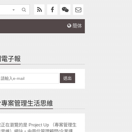
簡体
閱電子報
送出
於專案管理生活思維
正在瀏覽的是 Project Up （專案管理生
活思維）網站。由兩位管理顧問/企業講