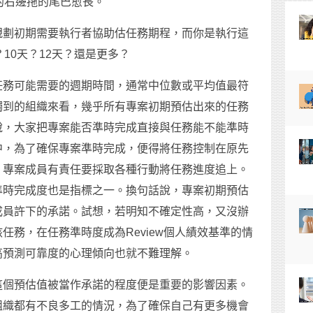
的右邊拖的尾巴愈長。
規劃初期需要執行者協助估任務期程，而你是執行這
10天？12天？還是更多？
任務可能需要的週期時間，通常中位數或平均值最符
觸到的組織來看，幾乎所有專案初期預估出來的任務
說，大家把專案能否準時完成直接與任務能不能準時
中，為了確保專案準時完成，便得將任務控制在原先
，專案成員有責任要採取各種行動將任務進度追上。
準時完成度也是指標之一。換句話說，專案初期預估
成員許下的承諾。試想，若明知不確定性高，又沒辦
任務，在任務準時度成為Review個人績效基準的情
高預測可靠度的心理傾向也就不難理解。
這個預估值被當作承諾的程度便是重要的影響因素。
組織都有不良多工的情況，為了確保自己有更多機會