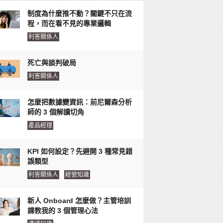
制度為什麼推不動？關鍵不只在流
程，而在看不見的專業邏輯
利害關係人
死亡與談判破局
利害關係人
怎麼把數據變資訊：前尼爾森分析
師的 3 個解讀切角
產品經理
KPI 如何設定？先避開 3 種常見錯
誤類型
利害關係人
經營知識
新人 Onboard 怎麼做？主管培訓
課教我的 3 個管理心法