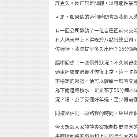
許更久。反正只是閒聊，以可能性最
可是，如果估的這個時間會跟我個人
有一回公司邀請了一位自巴西前來交流的
有人隔天早上不得晚於八點抵達公司
位猜猜，我會提早多久出門？15分鐘
腦中回想了一些例外狀況：不久前曾
頭車陸續開過後才恢復正常，這一耽擱
不穩定的趨勢，便可以體驗什麼叫交
為下雨道路積水，足足花了50分鐘才
況？嗯，為了有個好年過，至少提前個
同樣是估同一段路程的時間，結果差
今天想跟大家談談專案規劃期間會有
專案所面臨的環境和上述的情況大不