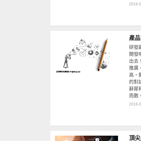
2016-
產品
研發
開發
出去
推廣
高，
的對
辭犀
而散
2016-
頂尖