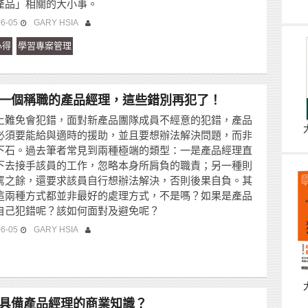
產品」相關的大小事。
06-05
GARY HSIA
心得
學習專案管理
一個稱職的產品經理，這些錯別再犯了！
上難免會犯錯，面對新產品團隊成員不經意的犯錯，產品
必須要能給與適時的援助，並且要想辦法解決問題，而非
下石。過去筆者常見到兩種極端的類型：一是產品經理直
下去接手該員的工作，忽略本身所肩負的職責；另一種則
罵之餘，還要求該員自行想辦法解決，否則後果自負。其
這兩種方式都並非最好的處理方式，不是嗎？如果是產品
自己犯錯呢？該如何面對及避免呢？
06-05
GARY HSIA
具備產品經理的商業知識？