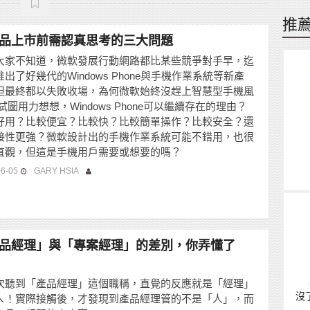
推
品上市前需認真思考的三大問題
大家不知道，微軟發展行動網路都比某些競爭對手早，迄
出了好幾代的Windows Phone與手機作業系統等新產
但最終都以失敗收場，為何微軟始終沒趕上智慧型手機風
試圖用力想想，Windows Phone可以繼續存在的理由？
好用？比較便宜？比較快？比較簡單操作？比較安全？還
接性更強？微軟設計出的手機作業系統可能不錯用，也很
直觀，但這是手機用戶需要或想要的嗎？
06-05
GARY HSIA
品經理」與「專案經理」的差別，你弄懂了
次聽到「產品經理」這個職稱，直覺的反應就是「經理」
沒
ㄟ！實際接觸後，才發現到產品經理管的不是「人」，而