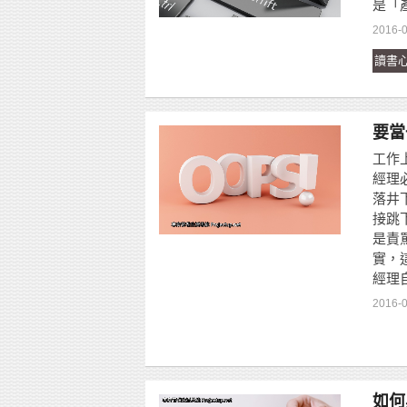
是「
2016-
讀書
要當
工作
經理
落井
接跳
是責
實，
經理
2016-
如何