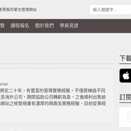
者聚集的華文管理網站
覽
課程報名
關於我們
學員見證
下載
t.tw/
今將近二十年，有豐富的管理實務經驗，不僅歷練過不同
訂
派至海外公司，期間協助公司轉虧為盈，之後順利出售給
務網站之經營規畫有濃厚的興趣及實務經驗，目前從事經