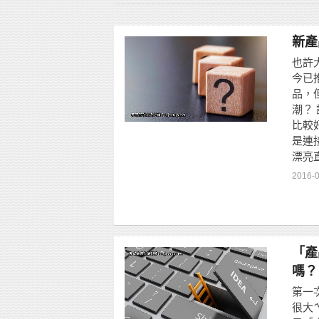
新產
也許
今已推
品，
潮？ 
比較
是連
漂亮
2016-
「產
嗎？
第一
很大