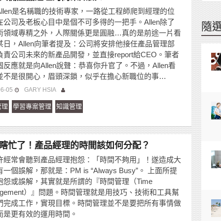
Allen是名稱職的技術專家，一路從工程師爬到經理的位
在公司及老板心目中是個不可多得的一把手。Allen除了
隨
術領域專精之外，人際關係更是圓融…真的是前途一片看
某日，Allen向筆者提及：公司將安排他接任產品管理部
負責公司未來的新產品開發，並直接report給CEO。筆者
反應就是向Allen說聲：恭喜你升官了。不過，Allen看
並不是很開心，眉頭深鎖，似乎在擔心新職位的事…
06-05
GARY HSIA
管理
學習專案管理
知識管理
瞎忙了！產品經理的時間該如何分配？
許經常會聽到產品經理抱怨：「時間不夠用」！遂造成大
一個誤解，那就是：PM is “Always Busy”。 上面所提
抱怨或誤解，其實就是所謂的『時間管理（Time
nagement）』問題。時間管理就是用技巧、技術和工具幫
們完成工作，實現目標。時間管理並不是要把所有事情做
而是更有效的運用時間。