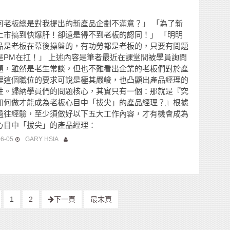
何老板總是對我提出的新產品企劃不滿意？」 「為了新
上市搞到快爆肝！卻還是得不到老板的認同！」 「明明
品是老板在幕後操盤的，有功勞都是老板的，只要有問題
是PM在扛！」 上述內容是筆者最近在課堂間被學員詢問
題，雖然是老生常談，但也不難看出企業的老板們對於產
理這個職位的要求可說是極其嚴峻，也凸顯出產品經理的
性。歸納學員們的問題核心，其實只有一個：那就是『究
如何做才能成為老板心目中「拔尖」的產品經理？』根據
過往經驗，至少須做好以下五大工作內容，才有機會成為
心目中「拔尖」的產品經理：
06-05
GARY HSIA
1
2
下一頁
最末頁