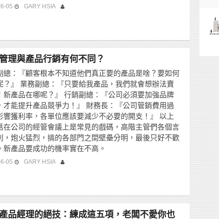
06-05
GARY HSIA
管理與產品行銷有何不同？
副總：『顧客根本不知道他們真正要的產品是啥？要如何
呢？』 業務副總：『只要給我產品，我們就會想辦法賣
！新產品在哪呢？』 行銷副總：『公司必須要加強品牌
，才能提升產品競爭力！』 財務長：『公司管銷費用過
影響獲利率，各單位應該要減少不必要的開支！』 以上
話在公司的經管會議上是常見的戲碼，高階主管們各個言
利，炮火猛烈，搞的各部門之間壁壘分明，最後只好不歡
。新產品要成功的機率實在不高。
06-05
GARY HSIA
產品經理的絕技：練成這五項，老闆不愛你也