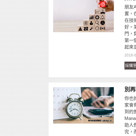
朋友
置，
在技
好。
門，
第一個
起來
2016-
採購
別再
你也
家會有
到的
Ma
助人
完，