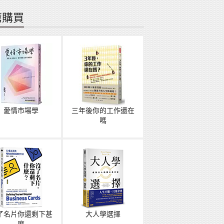
薦購買
愛情市場學
三年後你的工作還在
嗎
了名片你還剩下甚
大人學選擇