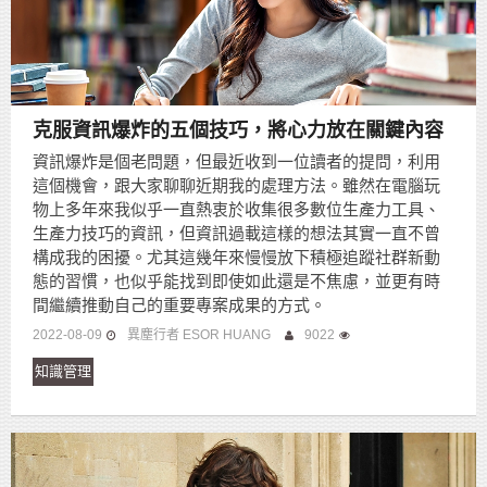
​​​​​​​克服資訊爆炸的五個技巧，將心力放在關鍵內容
資訊爆炸是個老問題，但最近收到一位讀者的提問，利用
這個機會，跟大家聊聊近期我的處理方法。雖然在電腦玩
物上多年來我似乎一直熱衷於收集很多數位生產力工具、
生產力技巧的資訊，但資訊過載這樣的想法其實一直不曾
構成我的困擾。尤其這幾年來慢慢放下積極追蹤社群新動
態的習慣，也似乎能找到即使如此還是不焦慮，並更有時
間繼續推動自己的重要專案成果的方式。
2022-08-09
異塵行者 ESOR HUANG
9022
知識管理