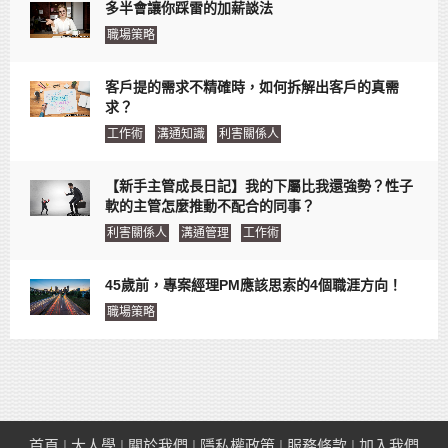
多半會讓你踩雷的加薪談法
職場策略
客戶提的需求不精確時，如何拆解出客戶的真需
求？
工作術
溝通知識
利害關係人
【新手主管成長日記】我的下屬比我還強勢？性子
軟的主管怎麼推動不配合的同事？
利害關係人
溝通管理
工作術
45歲前，專案經理PM應該思索的4個職涯方向！
職場策略
首頁
|
大人學
|
關於我們
|
隱私權政策
|
服務條款
|
加入我們