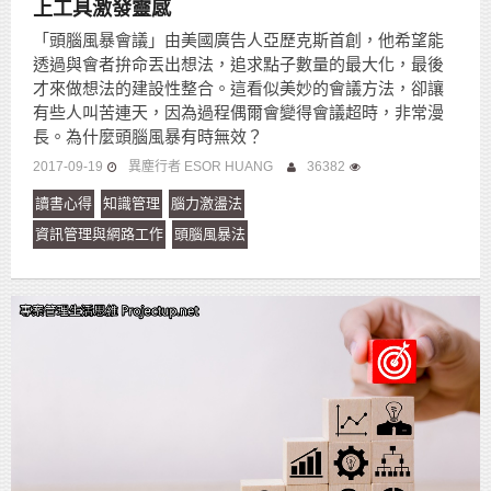
上工具激發靈感
「頭腦風暴會議」由美國廣告人亞歷克斯首創，他希望能
透過與會者拚命丟出想法，追求點子數量的最大化，最後
才來做想法的建設性整合。這看似美妙的會議方法，卻讓
有些人叫苦連天，因為過程偶爾會變得會議超時，非常漫
長。為什麼頭腦風暴有時無效？
2017-09-19
異塵行者 ESOR HUANG
36382
讀書心得
知識管理
腦力激盪法
資訊管理與網路工作
頭腦風暴法