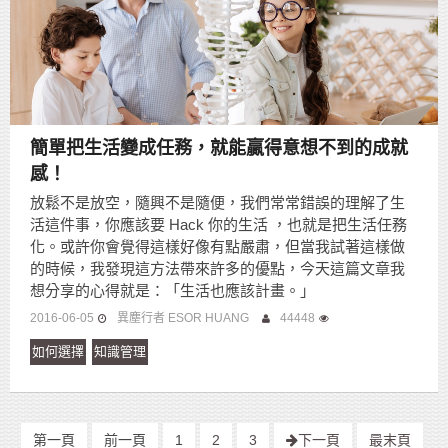
簡單把生活變成任務，就能贏得意想不到的成就
感！
放鬆不是放空，隨興不是隨便，我們常常錯誤的理解了生
活這件事，你應該要 Hack 你的生活 ，也就是把生活任務
化。或許你會覺得這樣好像有點嚴肅，但當我試著這樣做
的時候，我發現這方法帶來許多的優點，今天這篇文章我
想分享的心得就是：「生活也應該計畫。」
2016-06-05
異塵行者 ESOR HUANG
44448
如何選擇
知識管理
第一頁
前一頁
1
2
3
下一頁
最末頁