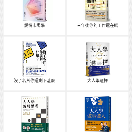
愛情市場學
三年後你的工作還在嗎
沒了名片你還剩下甚麼
大人學選擇