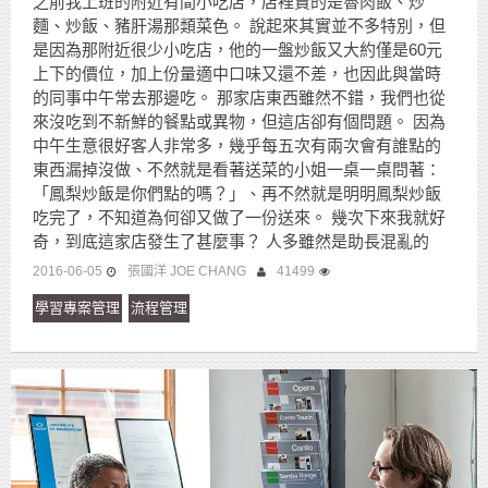
之前我上班的附近有間小吃店，店裡賣的是魯肉飯、炒
麵、炒飯、豬肝湯那類菜色。 說起來其實並不多特別，但
是因為那附近很少小吃店，他的一盤炒飯又大約僅是60元
上下的價位，加上份量適中口味又還不差，也因此與當時
的同事中午常去那邊吃。 那家店東西雖然不錯，我們也從
來沒吃到不新鮮的餐點或異物，但這店卻有個問題。 因為
中午生意很好客人非常多，幾乎每五次有兩次會有誰點的
東西漏掉沒做、不然就是看著送菜的小姐一桌一桌問著：
「鳳梨炒飯是你們點的嗎？」、再不然就是明明鳳梨炒飯
吃完了，不知道為何卻又做了一份送來。 幾次下來我就好
奇，到底這家店發生了甚麼事？ 人多雖然是助長混亂的
2016-06-05
張國洋 JOE CHANG
41499
學習專案管理
流程管理