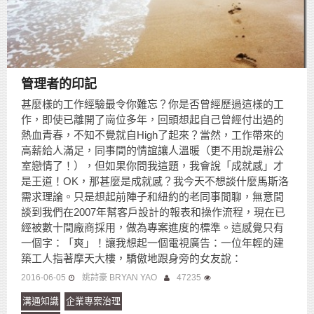
管理者的印記
甚麼樣的工作經驗最令你難忘？你是否曾經歷過這樣的工
作，即使已離開了崗位多年，回頭想起自己曾經付出過的
熱血青春，不知不覺就自High了起來？當然，工作帶來的
高薪給人滿足，同事間的情誼讓人溫暖（更不用說是辦公
室戀情了！），但如果你問我這題，我會說「成就感」才
是王道！OK，那甚麼是成就感？我今天不想談什麼馬斯洛
需求理論。只是想起前陣子和紐約的老同事閒聊，無意間
談到我們在2007年幫客戶設計的報表和操作流程，現在已
經被數十間廠商採用，做為專案進度的標準。這感覺只有
一個字：「爽」！讓我想起一個電視廣告：一位年輕的建
築工人指著摩天大樓，驕傲地跟身旁的女友說：
2016-06-05
姚詩豪 BRYAN YAO
47235
溝通知識
企業專案治理