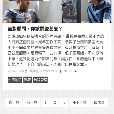
面對顧問，你該問些甚麼？
到底該如何選擇適合的管理顧問？ 最近連續兩天被不同的
人問到這個問題。幾年工作下來，參與了台灣和美國大大
小小不同產業的專案管理顧問案，有時扮演客戶，有時自
己就是顧問，是累積了一些心得，但千頭萬緒，不知從何
下筆，還多虧這兩位朋友問起，讓我在回答的過程中，順
便整理了一下自己的想法，才寫得出這篇文章。
2016-06-05
姚詩豪 BRYAN YAO
39391
如何選擇
PMP
流程管理
第一頁
前一頁
1
2
3
下一頁
最末頁