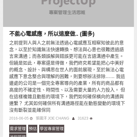
不能心電感應，所以這麼做.. (圖多)
之前提到人與人之前無法透過心電感應互相察知彼此的意
念，以至於知識無法快速轉換、想法與心意也很難透過語
言來溝通；而各類誤解與錯誤更可能在言語溝通中產生。
但饒是如此，專案還是得做，我們終究希望能把心中美好
的概念、設計、與構思在世人的面前展現，至於無法心電
感應下意念整合與理解的困難，則要想辦法排除…… 我這
邊處的公司是一個完全專案導向的產業，所有的商品都有
高度的不確定性、時間性、以及需要大量的人力投入。 但
在這樣複雜且動態的環境下，我們如何確保橫向的溝通與
連繫？ 尤其如何確保所有溝通路徑能在動態變動的環境下
沒有斷裂並能確保同
2016-06-05
張國洋 JOE CHANG
31623
需求管理
預估
學習專案管理