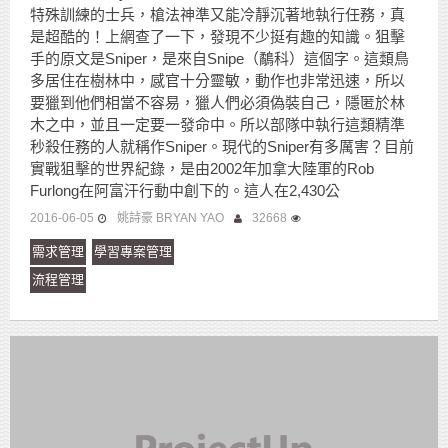
特殊訓練的士兵，槍法神準又能冷靜沉著地執行任務，真
是超酷的！上網查了一下，發現不少挺有趣的知識。狙擊
手的原文是Sniper，是來自Snipe（鷸科）這個字。這類鳥
多居住在樹林中，感官十分靈敏，動作也非常迅速，所以
要獵到他們相當不容易，獵人們必須偽裝自己，隱匿於林
木之中，並且一定要一發命中。所以部隊中執行這類精準
秒殺任務的人就稱作Sniper。現代的Sniper有多厲害？目前
實戰狙擊的世界紀錄，是由2002年加拿大陸軍的Rob
Furlong在阿富汗行動中創下的。這人在2,430公
2016-06-05
姚詩豪 BRYAN YAO
32668
需求管理
學習專案管理
流程管理