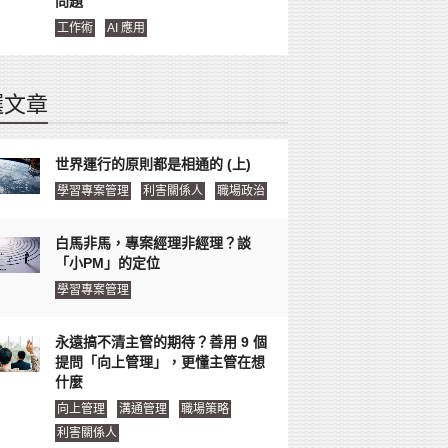
問題
工作術
AI 應用
選文章
世界運行的原則都是相通的 (上)
學習專案管理
利害關係人
職場政治
白馬非馬，專案經理非經理？談
「小PM」的定位
學習專案管理
永遠搞不清主管的期待？善用 9 個
提問「向上管理」，更懂主管在想
什麼
向上管理
溝通管理
職場策略
利害關係人