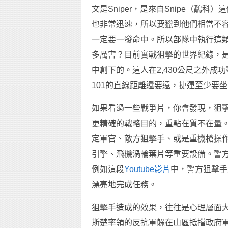
文是Sniper，是來自Snipe（鷸
也非常迅速，所以要獵到他們相當不
一定要一發命中。所以部隊中執行這類精準
多厲害？目前實戰狙擊的世界紀錄，是由2
中創下的。這人在2,430公尺之外成
101的直線距離還要遠，捷運至少要
如果看過一些戰爭片，你會發現，狙
更精確的戰略目的，重點在質不在量
定軍官、敵方狙擊手、或是重機槍操
引擎、飛機渦輪葉片等重要設備。警
例如這段
Youtube影片
中，警方狙擊手
漂亮地完成任務。
狙擊手造成的效果，往往是心理層面
斯楚率領的反抗軍躲在山區抵擋政府