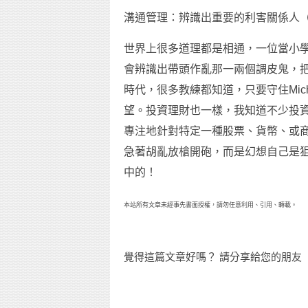
溝通管理：辨識出重要的利害關係人（St
世界上很多道理都是相通，一位當小
會辨識出帶頭作亂那一兩個調皮鬼，把
時代，很多教練都知道，只要守住Mich
望。投資理財也一樣，我知道不少投
專注地針對特定一種股票、貨幣、或
急著胡亂放槍開砲，而是幻想自己是
中的！
本站所有文章未經事先書面授權，請勿任意利用、引用、轉載。
覺得這篇文章好嗎？ 請分享給您的朋友