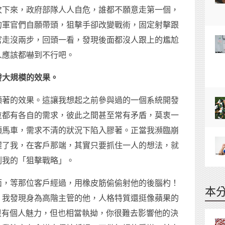
次下來，政府部隊人人自危，誰都不願意走第一個，
的軍官們自願帶頭，狙擊手卻改變戰術，固定射擊跟
官走沒兩步，回頭一看，發現後面都沒人跟上的尷尬
人應該都嚇到不行吧。
發大規模的效果。
顯著的效果。這讓我想起之前參與過的一個系統開發
位都有各自的需求，彼此之間甚至常有矛盾，莫衷一
頭馬車，需求不清的狀況下陷入膠著。正當我瀕臨崩
醒了我，在客戶那端，其實只要抓住一人的想法，就
劃我的「狙擊戰略」。
面，等那位客戶經過，用橡皮筋偷偷射他的後腦杓！
本
。我發現身為高階主管的他，人格特質還挺像蘋果的
應快，很有個人魅力，但也相當執拗，你很難去影響他的決