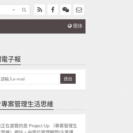
簡体
閱電子報
送出
於專案管理生活思維
正在瀏覽的是 Project Up （專案管理生
活思維）網站。由兩位管理顧問/企業講