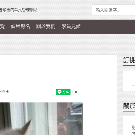
者聚集的華文管理網站
覽
課程報名
關於我們
學員見證
訂
649
關
您