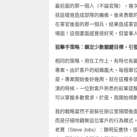
最前面的那一個人（不論官階），幾
就這樣竟造成部隊的癱瘓。後來勇敢
在軍官後面的那一個兵，結果造成軍
場面！這個畫面感覺很好笑，但當事
狙擊手策略：鎖定少數關鍵目標，引
相同的策略，用在工作上，有時也有
專案。由於客戶的組織龐大，每個單
是。專案開始後好幾周，就在這種多
潰的時候，一位對客戶熟悉的前輩提
可以掌握多數需求。於是，我開始規
我的戰略當然不是躲在辦公室隔間後
而是仔細地觀察這位客戶的行為模式
老賈（Steve Jobs）：聰明反