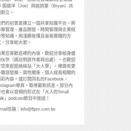
 張國洋（Joe）與姚詩豪（Bryan）共
同創立。
我們的初衷是建立一個共享知識平台，將
專案管理、產品開發、時間管理與企業經
營等知識，用淺顯易懂且容易實踐的方
式，分享給大家。
如果您喜歡這裡的內容，歡迎分享給身邊
的伙伴（請註明原作者與出處）。也歡迎
有空來逛逛姊妹站「大人學」，裡面有更
多職涯發展、兩性關係、個人成長相關的
精彩內容。或訂閱同名的Facebook、
nstagram專頁，取得最新訊息。部分內
容也會以音頻的形式在「大人的Small
alk」podcast節目中放送！
mail信箱：info@ftpm.com.tw