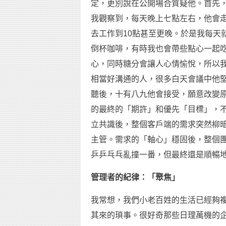
定，更別說在公開場合質疑他。首先
我觀察到，每天晚上七點左右，他會
去工作到10點甚至更晚。於是我每天
倒杯咖啡，有時我也會帶些點心一起
心，同時糖分會讓人心情愉悅，所以
相當好溝通的人，很多白天會議中他
聽後，十有八九他會接受，願意改變
的最終的「期許」和優先「目標」，
立共識後，整個客戶端的需求突然柳
主管。需求的「軸心」穩固後，整個
乒乒乓乓亂撞一番，但最終還是順暢
管理者的紀律：「聚焦」
我常想，我們小老百姓的生活已經夠
其來的瑣事。很好奇那些日理萬機的