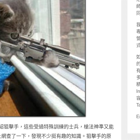
師
I
T
E
個節目在介紹狙擊手，這些受過特殊訓練的士兵，槍法神準又能
上網查了一下，發現不少挺有趣的知識。狙擊手的原