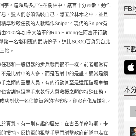
科）這個字。這類鳥多居住在樹林中，感官十分靈敏，動作
FB
容易，獵人們必須偽裝自己，隱匿於林木之中，並且
秒殺任務的人就稱作Sniper。現代的Sniper有
002年加拿大陸軍的Rob Furlong在阿富汗行動
功擊斃一名塔利班的武裝份子，這比SOGO百貨到台北
下載
坐三站。
擊任務和一般粗暴的步兵戰鬥很不一樣。前者通常有
。不是比射中的人多，而是看射中的是誰。通常是鎖
作手之類的重要人員，有的行動甚至是遠距破壞車輛
本
方也會訓練狙擊手來執行人質救援之類的特殊任務，
成功制伏一名佔據街道的持槍客，卻沒有傷及嫌犯，
大於實質。有一則有趣的歷史：在古巴革命時期，卡
軍的搜捕。反抗軍的狙擊手專門射擊政府部隊中走在