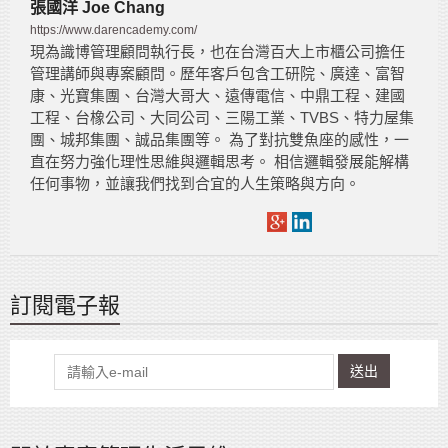
張國洋 Joe Chang
https://www.darencademy.com/
現為識博管理顧問執行長，也在台灣百大上市櫃公司擔任
管理講師與專案顧問。歷年客戶包含工研院、廣達、富智
康、光寶集團、台灣大哥大、遠傳電信、中鼎工程、建國
工程、台橡公司、大同公司、三陽工業、TVBS、特力屋集
團、城邦集團、誠品集團等。 為了對抗雙魚座的感性，一
直在努力強化理性思維與邏輯思考。 相信邏輯發展能解構
任何事物，並讓我們找到合宜的人生策略與方向。
訂閱電子報
送出