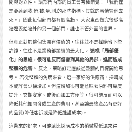
閡與對立性。 讓部門內部的員工會有種錯覺：「我們僅
需要達到我.們.被.量.測.的那些指標、其餘的事情管他去
死。」因此每個部門都有個高牆。 大家東西做完後從高
牆邊丟給牆外的另一個部門，誰也不管外面的世界。
但真正對於整個集團有價值的，往往並不是採購省下些
許錢、往往不是業務部業績的最大化。
這樣「局部優
化」的思維，很可能反而傷害到其他的局部，進而造成
整體的危害
。 反之，策略訂定應該從整體的目標開始思
考。 若從整體的角度來看，選一家好的供應商，採購成
本或許會少幅增加。但這增加很可能意味著原料可靠度
提升、交期安定、或後面加工方便等，很可能反而可以
降低其他如開發或生產的費用，甚至讓最終產品有更好
的品質(降低客訴或是降低維護成本)。
這帶來的好處，可能遠比採購成本的稍微壓低還來得