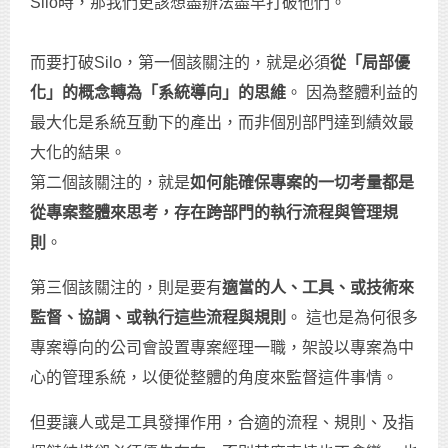
Silo時，那我們更該想盡辦法盡早打破他們。
而要打破Silo，第一個該關注的，就是必須
從「局部優
化」的概念轉為「系統導向」的思維
。 因為整體利益的
最大化是系統互動下的產出，而非個別部門達到績效最
大化的結果。
第二個該關注的，就是
如何能確保專案的一切考量都是
從專案整體來思考，存在跨部門的執行流程與管理規
則
。
第三個該關注的，則是要有
適當的人、工具、或技術來
監督、協調、或執行這些流程與規則
。 這也是為何很多
專案導向的公司會設置專案經理一職，架設以專案為中
心的管理系統，以便從整體的角度來監督這件事情。
但要讓人或是工具發揮作用，合適的流程、規則、及指