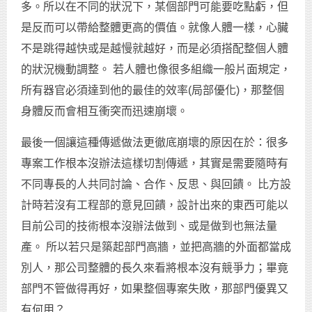
多。所以在不同的狀況下，某個部門可能要吃點虧，但
是反而可以帶給整體更高的價值。就像人體一樣，心臟
不是跳得越快或是越慢就越好，而是必須搭配整個人體
的狀況機動調整。 若人體也像很多組織一般片面規定，
所有器官必須達到他的最佳的效率(局部優化)，那整個
身體反而會相互衝突而迅速崩壞。
最後一個讓這種傳遞做法更徹底崩壞的原因在於：很多
專案工作根本沒辦法這樣切割傳遞，其實是需要隨時有
不同專長的人共同討論、合作、反思、與回饋。 比方設
計時若沒有工程部的意見回饋，設計出來的東西可能以
目前公司的技術根本沒辦法做到、或是做到也無法量
產。 所以若只是築起部門高牆，並把高牆的外面都當成
別人，那公司整體的長久來看將根本沒有競爭力；畢竟
部門不管做得再好，如果整個專案失敗，那部門優異又
有何用？