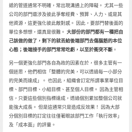
遞的管道通常不明確，常出現溝通上的障礙。 尤其一些
公司的部門還涉及彼此爭奪經費、預算、人力、或是其
他資源，這更強化彼此敵對感。 因此，要部門替後面的
單位多想想，還真是很難。
大部份的部門都有一種把自
己該做的做了，剩下的就丟給後端部門去傷腦筋的本位
心態；後端接手的部門常常吃虧，以至於衝突不斷
。
另一個更強化部門各自為政的因素在於，很多主管有一
個迷思，他們相信「整體的完美，可以透過每一小部分
的完美而達成」。 也因此，組織會訂定所謂事業單位目
標、部門目標、小組目標、甚至個人目標。 因為主管相
信，只要這些個別指標達成，透過個別累加整個公司就
能強大成長。 但是這通常只是造成反效果！ 因為大部
分個別目標的訂定往往僅著眼該部門工作「執行效率」
及「成本面」的評量。