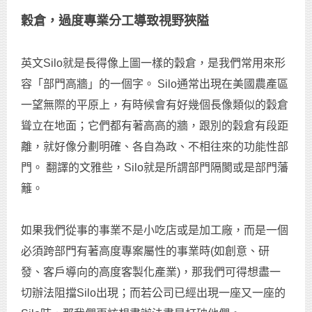
穀倉，過度專業分工導致視野狹隘
英文Silo就是長得像上圖一樣的穀倉，是我們常用來形
容「部門高牆」的一個字。 Silo通常出現在美國農產區
一望無際的平原上，有時候會有好幾個長像類似的穀倉
聳立在地面；它們都有著高高的牆，跟別的穀倉有段距
離，就好像分劃明確、各自為政、不相往來的功能性部
門。 翻譯的文雅些，Silo就是所謂部門隔閡或是部門藩
籬。
如果我們從事的事業不是小吃店或是加工廠，而是一個
必須跨部門有著高度專案屬性的事業時(如創意、研
發、客戶導向的高度客製化產業)，那我們可得想盡一
切辦法阻擋Silo出現；而若公司已經出現一座又一座的