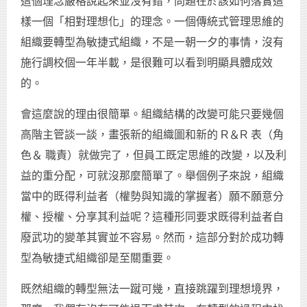
這個理念嚴格說起來並沒有錯，問題在於該如何落實這
樣一個「相對理想化」的理念。一個傳統式管理思維的
組織要轉型為敏捷式組織，不是一朝一夕的事情，沒有
施行調校個一年半載，是很難可以看到明顯具體成效
的。
會這麼說的理由很簡單。組織結構的改變可能只要幾個
高階主管談一談，畫張新的組織圖和新的 R＆R 表（角
色＆ 職責）就做完了，但員工既定思維的改變，以及利
益的重分配，可就沒那麼簡單了。舉個例子來說，組織
當中的既得利益者（權勢與知識的掌握者）願不願意分
權、授權、分享其利益呢？這種形同要求既得利益者自
廢武功的變革其實並不容易。然而，這部分對於成功轉
型為敏捷式組織卻是至關重要。
既然組織的轉型無法一蹴可幾，直接跳躍到理想境界，