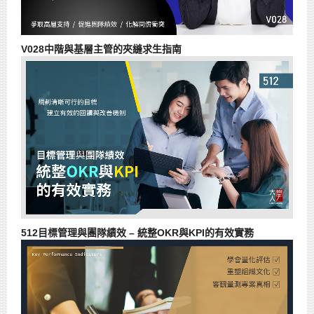
V028中階與基層主管的夾縫求生指南
512目標管理與團隊績效 – 統整OKR與KPI的有效實務