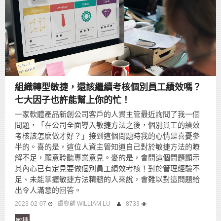
組織轉型敏捷，還該繼續考核個別員工績效嗎？
七大因子也許能幫上你的忙！
一家軟體產品新創公司客戶的人資主管最近詢問了我一個
問題，「在公司全面導入敏捷方法之後，個別員工的績效
考核該怎麼做才好？」接到這個問題時我的心情是喜憂參
半的。喜的是，這位人資主管知道自己對於敏捷方法的瞭
解不足，願意聆聽專業意見。憂的是，會問這個問題顯示
其內心已有定見要做個別員工績效考核！對於管理經驗不
足、未能掌握敏捷方法精髓的人來說，會難以對這問題給
出令人滿意的回答。
2023-02-07
盧鄭麟 WILLIAM LU
8733
敏捷