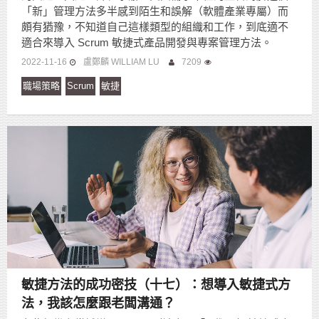
「新」管理方法多半感到陌生和誤解（軟體產業專屬）而
頗有猶豫，不知道自己這樣類型的組織和工作，到底適不
適合來導入 Scrum 敏捷式產品開發與專案管理方法。
2022-11-16
盧鄭麟 WILLIAM LU
7209
職場策略
Scrum
敏捷
敏捷方法的成功密技（十七）：想導入敏捷式方
法，我該怎麼跟老闆溝通？