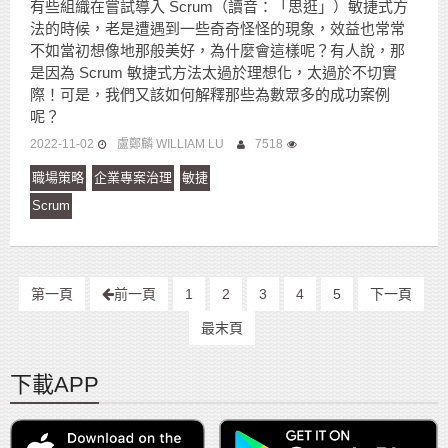
有些組織在嘗試導入 Scrum（讀音：「思逛」）敏捷式方
法的時候，老是遭遇到一些奇奇怪怪的現象，效益也常常
不如當初想像地那般美好，為什麼會這樣呢？有人說，那
是因為 Scrum 敏捷式方法太過於理想化，太過於不切實
際！可是，我們又該如何解釋那些為數眾多的成功案例
呢？
2022-11-02
盧鄭麟 WILLIAM LU
7518
職場策略
企業專案治理
敏捷
Scrum
第一頁
前一頁
1
2
3
4
5
下一頁
最末頁
下載APP