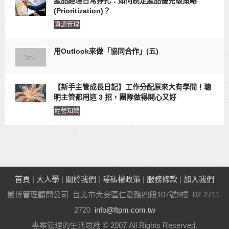
產品經理日常掙扎：如何制定產品優先級策略
(Prioritization)？
資源管理
用Outlook來做「協同合作」(五)
【新手主管成長日記】工作分配原來大有學問！聰
明主管都用這 3 招，團隊做得開心又好
經營知識
首頁
|
大人學
|
關於我們
|
隱私權政策
|
服務條款
|
加入我們
識博管理顧問公司 台北市大安區仁愛路四段107號9樓 02-2711-
2720
info@ftpm.com.tw
專案管理的生活思維 © 2007 All Rights Reserved.