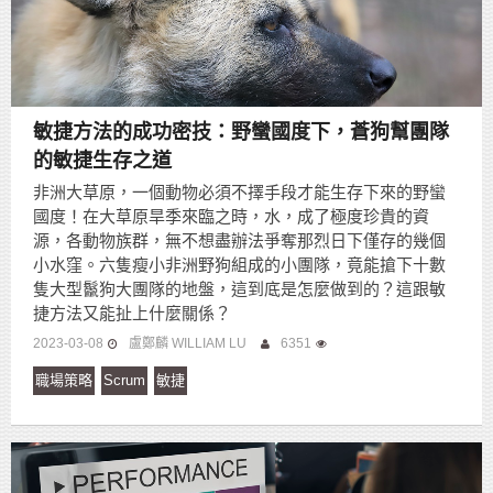
敏捷方法的成功密技：野蠻國度下，蒼狗幫團隊
的敏捷生存之道
非洲大草原，一個動物必須不擇手段才能生存下來的野蠻
國度！在大草原旱季來臨之時，水，成了極度珍貴的資
源，各動物族群，無不想盡辦法爭奪那烈日下僅存的幾個
小水窪。六隻瘦小非洲野狗組成的小團隊，竟能搶下十數
隻大型鬣狗大團隊的地盤，這到底是怎麼做到的？這跟敏
捷方法又能扯上什麼關係？
2023-03-08
盧鄭麟 WILLIAM LU
6351
職場策略
Scrum
敏捷