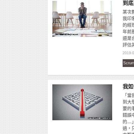
到底
某次
我印
的經
年前
道是
評估
2019-
Scru
我如
「當
到大
要的
錯誤
的…
過，