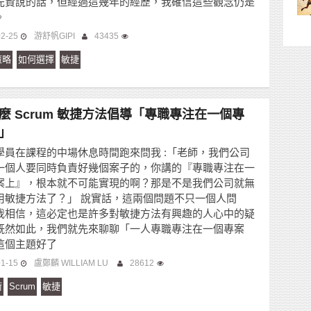
先賢說的話，但經過這幾年的經歷，我確信這些觀念仍是
。
02-25
游舒帆GIPI
43435
策略
如何選擇
敏捷
麼 Scrum 敏捷方法倡導「專職專注在一個專
」
學員在課程的中場休息時間跑來問我 :「老師，我們公司
一個人要同時負責好幾個案子的，你講的『專職專注在一
案上』，根本就不可能實現的啊？那是不是我們公司就無
用敏捷方法了？」 說實話，這兩個問題不只一個人問
我相信，這必定也是許多對敏捷方法有興趣的人心中的疑
既然如此，我們就先來聊聊「一人專職專注在一個專案
這個主題好了
01-15
盧鄭麟 WILLIAM LU
28612
術
Scrum
敏捷