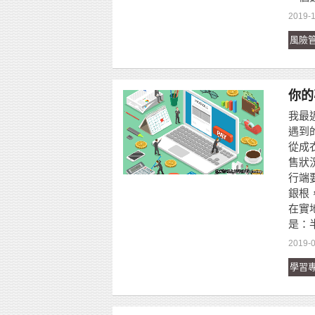
2019-
風險
你的
我最
遇到
從成
售狀
行端
銀根
在實
是：
2019-
學習