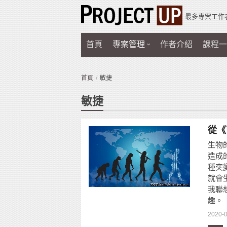
最多專案工作
首頁
專案管理
作者介紹
課程一
首頁
敏捷
敏捷
從《
生物
造成
種突
就會
我聯
趣。
2020-