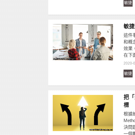
敏捷
敏捷
這件
和概
效果
在下
2020-
敏捷
把「
標
根據維
Me
決問
一個