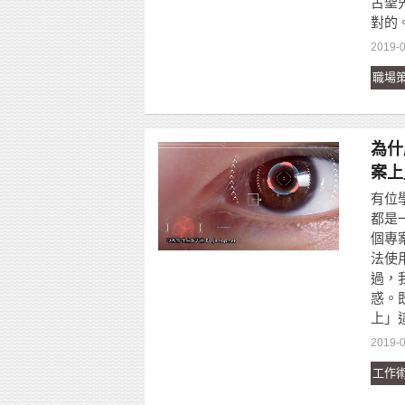
古聖
對的
2019-
職場
為什
案上
有位
都是
個專
法使
過，
惑。
上」
2019-
工作