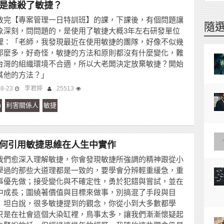
是誰殺了敏捷？
教完【專案管理一日特訓班】的課，下課後，有個問題讓
隨
象深刻，問問題的，是使用了敏捷大概3年左右研發單位
理：「老師，我發現最近在使用敏捷的團隊，好像不似幾
那麼多，好奇怪，敏捷的方法和原則都沒有什麼變化，難
台灣的組織環境不合適，所以大老闆決定放棄敏捷？開始
其他的方法？」
08-23
李君婷
25513
m
利害關係人
敏捷
何引用敏捷思維在人生中實作
我們愈深入理解敏捷，你會發現敏捷所強調的精神跟從小
學過的那些大道理都是一致的，要學會分辨輕重緩急，重
事優先做；接受變化與不確定性，勇於犯錯與嘗試，並在
中成長；圍繞著價值與目標來做事，別搞混了手段與目
」坦白說，很多敏捷提到的觀念，你從小到大多數都學
只是在社會這個大染缸裡，鳥事太多，讓我們漸漸懷疑起