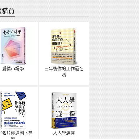
薦購買
愛情市場學
三年後你的工作還在
嗎
了名片你還剩下甚
大人學選擇