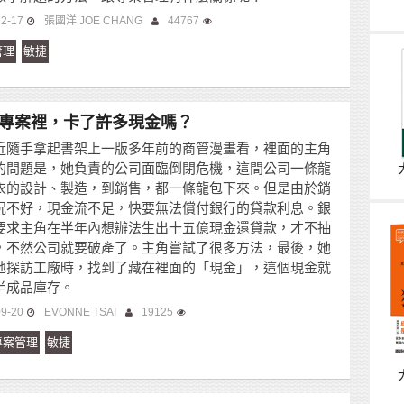
12-17
張國洋 JOE CHANG
44767
管理
敏捷
專案裡，卡了許多現金嗎？
近隨手拿起書架上一版多年前的商管漫畫看，裡面的主角
的問題是，她負責的公司面臨倒閉危機，這間公司一條龍
衣的設計、製造，到銷售，都一條龍包下來。但是由於銷
況不好，現金流不足，快要無法償付銀行的貸款利息。銀
要求主角在半年內想辦法生出十五億現金還貸款，才不抽
，不然公司就要破產了。主角嘗試了很多方法，最後，她
地探訪工廠時，找到了藏在裡面的「現金」，這個現金就
半成品庫存。
09-20
EVONNE TSAI
19125
專案管理
敏捷