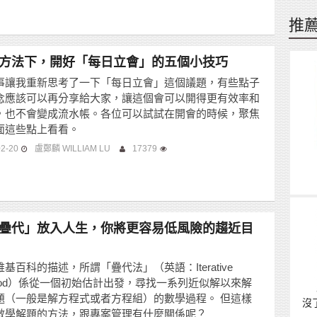
推
方法下，開好「每日立會」的五個小技巧
事讓我重新思考了一下「每日立會」這個議題，有些點子
念應該可以再分享給大家，讓這個會可以開得更有效率和
，也不會變成流水帳。各位可以試試在開會的時候，聚焦
面這些點上看看。
02-20
盧鄭麟 WILLIAM LU
17379
疊代」放入人生，你將更容易低風險的趨近目
基百科的描述，所謂「疊代法」（英語：Iterative
thod）係從一個初始估計出發，尋找一系列近似解以來解
題（一般是解方程式或者方程組）的數學過程。 但這樣
沒
數學解題的方法，跟專案管理有什麼關係呢？