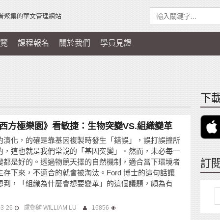
者聚集的華文管理網站
覽
課程報名
關於我們
學員見證
下載
西方極樂園》看敏捷：生物突變VS.組織變革
的演化，的確是靠基因複製時發生「錯誤」，誤打誤撞所
的，這也就是我們常說的「基因突變」。然而，未必每一
訂
變都是好的。透過物競天擇的自然機制，適合當下環境者
生存下來，不適合的就會被淘汰。Ford 博士的這句話讓
想到，「組織為什麼會想要變革」的這個議題，頗為有
03-26
盧鄭麟 WILLIAM LU
16856