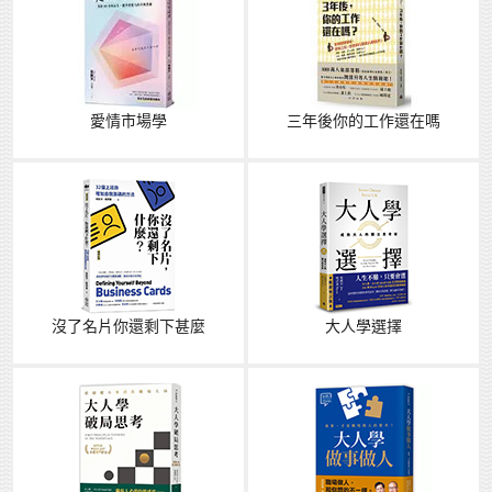
愛情市場學
三年後你的工作還在嗎
沒了名片你還剩下甚麼
大人學選擇