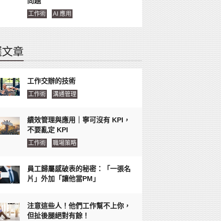
問題
工作術
AI 應用
選文章
工作交辦的技術
工作術
溝通管理
績效管理與應用｜寧可沒有 KPI，
不要亂定 KPI
工作術
職場策略
員工歸屬感破表的秘密：「一張名
片」外加「讓他當PM」
注意這些人！他們工作幫不上你，
但扯後腿絕對有餘！