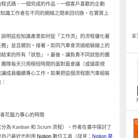
的程式碼、一個完成的作品、一個客戶喜歡的企劃
強迫知識工作者在不同的網絡之間來回切換，在實質上
沒
，說明這些知識產業如何從「工作流」的流程優化著
任務」並且類別。接著，如同汽車會流過組裝線上的
到結束的所有「狀態」。最後，讓負責不同狀態的團
，團隊每天只用極短時間的面對面會議（或遠距視
就讓成員繼續專心工作。如果把這個流程跟汽車組裝
表：
作者花腦力專心的時間
 Kanban 和 Scrum 流程），作者在書中探討了
我自己最近也利用
Notion
數位工具（詳見：
Notion 是