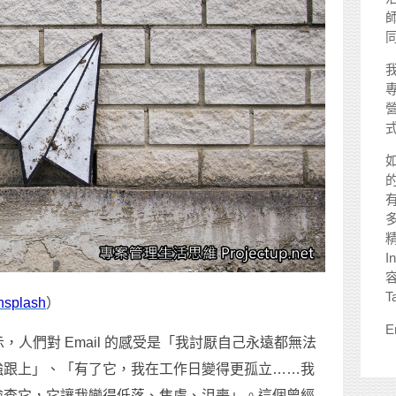
師
I
T
nsplash
）
E
示，人們對 Email 的感受是「我討厭自己永遠都無法
強跟上」、「有了它，我在工作日變得更孤立……我
檢查它，它讓我變得低落、焦慮、沮喪」。這個曾經