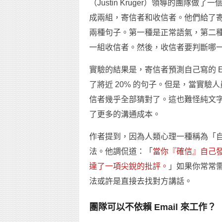
（Justin Kruger）領導的團
成兩組，寄信者和收信者。他們給了
兩種句子。第一種是正常語氣，第二種是
一組收信者。然後，收信者要判斷哪
實驗的結果是，寄信者預測自己寫的 E
了將近 20% 的句子。但是，當實
信者幾乎全部猜對了。這也難怪純文字 
了更多的溝通成本。
作者提到，因為人類心理一種稱為「
法。他調侃道：「
當你『確信』自己
達了一項尖銳的批評。
」如果你常常
法或許是直接去找對方講話。
團隊可以不依賴 Email 來工作？