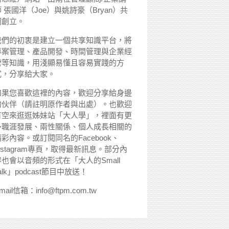
 張國洋（Joe）與姚詩豪（Bryan）共
同創立。
我們的初衷是建立一個共享知識平台，將
專案管理、產品開發、時間管理與企業經
營等知識，用淺顯易懂且容易實踐的方
式，分享給大家。
如果您喜歡這裡的內容，歡迎分享給身邊
的伙伴（請註明原作者與出處）。也歡迎
有空來逛逛姊妹站「大人學」，裡面有更
多職涯發展、兩性關係、個人成長相關的
精彩內容。或訂閱同名的Facebook、
nstagram專頁，取得最新訊息。部分內
容也會以音頻的形式在「大人的Small
alk」podcast節目中放送！
mail信箱：info@ftpm.com.tw