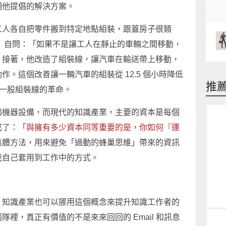
明他提倡的解決方案。
工人各自把零件搬到特定地點組裝，跟蓋房子很類
ord）自問：「如果不是讓工人在靜止的車輛之間移動，
」接著，他改造了組裝線，讓汽車在輸送帶上移動，
。這個改善讓一輛汽車的組裝從 12.5 個小時降低
推
了一股組裝線的革命。
和機器設備，而現代的知識產業，主要的資本是每個
成了：「
與擁有多少資本同等重要的是，你如何『運
具體方法，用來避免「過動的蜂巢思維」帶來的資訊
我自己套用到工作中的方式。
，知識產業也可以挪用這個概念來提升知識工作者的
裡，真正有價值的不是來來回回的 Email 和訊息