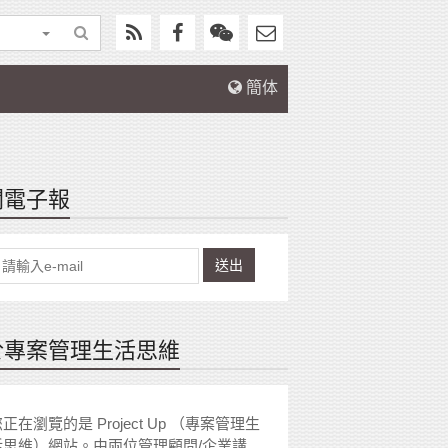
簡体
閱電子報
送出
於專案管理生活思維
正在瀏覽的是 Project Up （專案管理生
活思維）網站。由兩位管理顧問/企業講