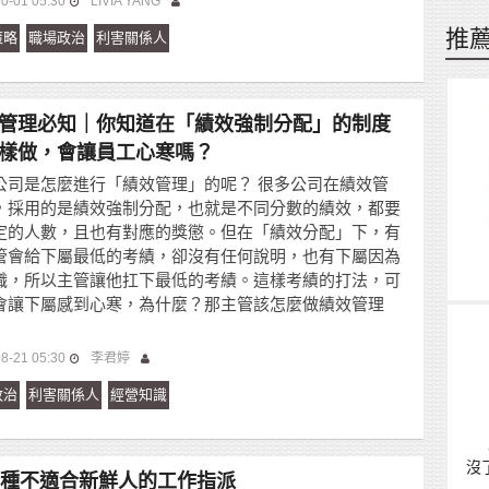
0-01 05:30
LIVIA YANG
推
策略
職場政治
利害關係人
管理必知｜你知道在「績效強制分配」的制度
樣做，會讓員工心寒嗎？
公司是怎麼進行「績效管理」的呢？ 很多公司在績效管
，採用的是績效強制分配，也就是不同分數的績效，都要
定的人數，且也有對應的獎懲。但在「績效分配」下，有
管會給下屬最低的考績，卻沒有任何說明，也有下屬因為
職，所以主管讓他扛下最低的考績。這樣考績的打法，可
會讓下屬感到心寒，為什麼？那主管該怎麼做績效管理
8-21 05:30
李君婷
政治
利害關係人
經營知識
沒
4 種不適合新鮮人的工作指派