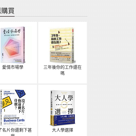
薦購買
愛情市場學
三年後你的工作還在
嗎
了名片你還剩下甚
大人學選擇