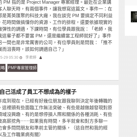
 PM 指的是 Project Manager 專案經理。最近在企業講
客人聊天時，有兩個事件，讓我想寫這篇文。事件一：在
都是菁英匯聚的科技大廠，我在談完 PM 要搞定不同利益
，花時間做搞懂你的資源、工作的排程，還要依據現實的
做彈性的調適，下課時間，有位學員跟我說：「老師，我
我這輩子都不要當 PM，還是繼續當工程師就好了」事件
另一間也是非常厲害的公司，有位學員則是問我：「推不
展而沮喪時，該如何調適自己？」
5-29 05:30
李君婷
策略
PMP專案管理師
自己活成了員工不想成為的樣子
年底到現在，已經有好幾位朋友跟我聊到決定年後轉職的
。這裡頭有些面臨工作無法突破、有些是越做越發現對原
領域沒興趣、有的是想停損人際和關係的各種消耗、有些
被高薪挖角⋯⋯如果我有時間，多半就會和對方多聊一
也會多問問朋友和準前主管的關係，（這自然和我的經
以及工作職業病有關）