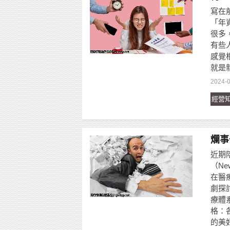
寫在
「年
很多
有些
感覺
就是
2024-0
經營
爛事
近期
（Ne
在醫
劇探
療體
格：
的美好.