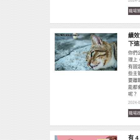
2024-1
職場
績效
下這
你們
理上
有固
些主
要離
能都
呢？
2024-0
職場
有 