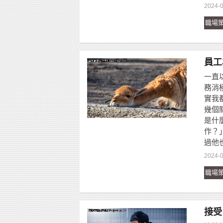
2024-0
職場
員工
一直
務消
實我
幾個
是什
作？
過他也
2024-0
職場
接受