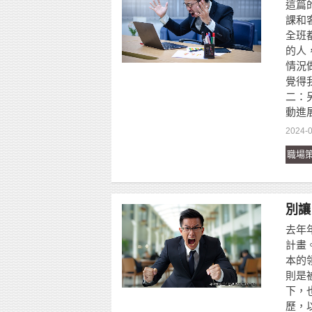
這篇的
課和
全班
的人
情況
覺得
二：
動進
2024-0
職場
別讓
去年
計畫
本的
則是
下，
歷，