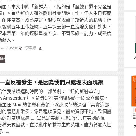
前面：本文中的「新鮮人」，指的是「歷練」還不完全是
資」。有些新鮮人雖然剛出社會開始工作，但人生已經歷
，耐挫度高、成熟度好，很快就脫離了新鮮人的範疇；但
人號稱五年工作經驗，五年過去卻一直沒啥突破和進步，
根本是第一年的經驗重覆五次，不管思維、能力、成熟度
新鮮人。
7-17 05:30
李君婷
知識
一直反覆發生，是因為我們只處理表面現象
陪伴我枯燥運動時間的一部美劇：「紐約新醫革命」
w Amsterdam）。背景是在美國紐約的一間公立醫院，
療主任 Max 的領導和帶領下逐步改革的過程。其實這部
討的議題非常多：像是種族偏見、醫療資源不均、整個醫
系的制度與沈痾......畢竟是美劇，還是非常有美劇的風
各種美式幽默、在混亂中解救眾生的英雄、盡力彰顯人性
.....