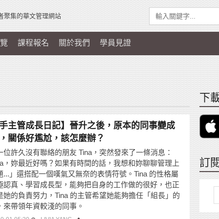
者聚集的華文管理網站
覽
課程報名
關於我們
學員見證
下載
手主管成長日記】晉升之後，原本的同事變成
，關係好尷尬，該怎麼辦？
一位許久沒有聯絡的朋友 Tina，突然發來了一條消息：
訂
ivia，妳最近好嗎？如果有時間的話，我想和妳聊聊管理上
...」還搭配一個嘆氣又無奈的表情符號。Tina 的性格屬
極認真、學習成長型，能夠把自身的工作做的很好，也正
是她的負責努力，Tina 的主管希望她能夠擔任「組長」的
，來帶領年資較淺的同事。