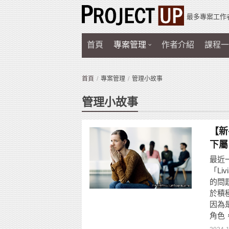
最多專案工作
首頁
專案管理
作者介紹
課程一
首頁
專案管理
管理小故事
管理小故事
【新
下屬
最近
「L
的問題
於積
因為
角色