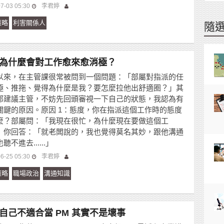
7-03 05:30
李君婷
策略
利害關係人
隨
為什麼會對工作愈來愈消極？
以來，在主管課很常被問到一個問題：「部屬對指派的任
極、推拖、覺得為什麼是我？要怎麼拉他出舒適圈？」其
都建議主管，不妨先回頭審視一下自己的狀態，我認為有
關鍵的原因。原因 1：態度，你在指派這個工作時的態度
麼？部屬問：「我現在很忙，為什麼現在要做這個工
」你回答：「就老闆說的，我也覺得莫名其妙，跟他溝通
聽不進去......」
6-25 05:30
李君婷
策略
職場政治
溝通知識
自己不適合當 PM 其實不是壞事