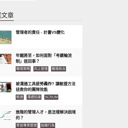
選文章
管理者的責任 - 計畫VS變化
年關將至，如何面對「考績輪流
制」這回事？
職場策略
向上管理
職場政治
被溝通工具疲勞轟炸? 讓敏捷方法
拯救你的團隊效能
敏捷
溝通知識
SCRUM
進階的管理人才，是怎樣解決困境
的？
學習專案管理
組織行為