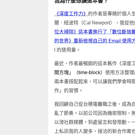
我為什麼想讀這本書？
《
深度工作力
》
的作者是專精於個人
爾．紐波特（Cal Newport），
位大掃除》這本書進行了「數位斷捨
的世界》重新檢視自己的 Email 使用
l 的使用量。
最近，作者最暢銷的這本舊作《深度
間方塊」（time-block）
使用方法整理
兩本書搭配起來，可以讓我們學會時
作」的習慣。
我回顧自己從台積電離職之後，成為
亂了節奏。以前公司因為機密限制，
以滑社群媒體，到處留言和發限動，
上私訊我的人變多，接洽的新合作案