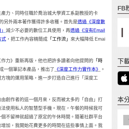
FB
生產力、同時任職於喬治城大學資工系副教授的卡
我從他的另外兩本著作獲得許多收穫。首先是
透過《深度數
離」
減少不必要的數位工具使用，再
透過《沒有Email
方式
，把工作內容精簡成
「工作流」
來大幅降低 Emai
下載
工作力》重新再版，他也把許多讀者向他提問的
「時
成一個筆記本產品，推出了
《
深度工作力實作本
》
。
間方塊的運用策略，進一步打造自己進行「深度工
本
自由創作者的這一個月來，反而被太多的「自由」打
無法使用私人的智慧型手機。現在，午餐的時候我可
一個不留神就超過了原定的午休時間。隨著社群平台
也增加，我開始花費更多的時間在這些事情上面。我