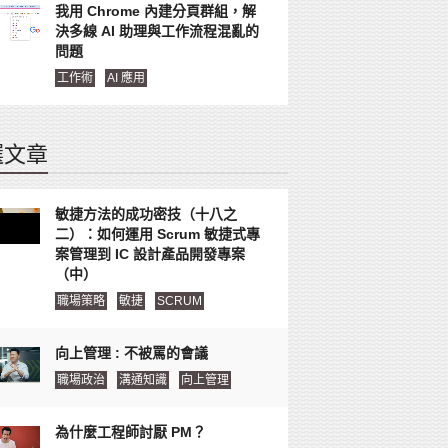
我用 Chrome 內建分頁群組，解
決多線 AI 助理與工作流程混亂的
問題
工作術
AI 應用
選文章
敏捷方法的成功密技（十八之
二）：如何運用 Scrum 敏捷式專
案管理到 IC 設計產品開發專案
（中）
職場策略
敏捷
SCRUM
向上管理 : 不被罵的會議
職場政治
溝通知識
向上管理
為什麼工程師討厭 PM？