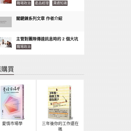
職場政治
產品經理
溝通知識
關鍵鍊系列文章 作者介紹
主管對團隊傳達訊息時的 2 個大坑
職場政治
薦購買
愛情市場學
三年後你的工作還在
嗎