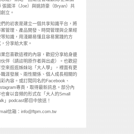
 張國洋（Joe）與姚詩豪（Bryan）共
同創立。
我們的初衷是建立一個共享知識平台，將
專案管理、產品開發、時間管理與企業經
營等知識，用淺顯易懂且容易實踐的方
式，分享給大家。
如果您喜歡這裡的內容，歡迎分享給身邊
的伙伴（請註明原作者與出處）。也歡迎
有空來逛逛姊妹站「大人學」，裡面有更
多職涯發展、兩性關係、個人成長相關的
精彩內容。或訂閱同名的Facebook、
nstagram專頁，取得最新訊息。部分內
容也會以音頻的形式在「大人的Small
alk」podcast節目中放送！
mail信箱：info@ftpm.com.tw