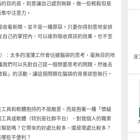
略的目的是，刻意讓自己感到無聊，做一些輕鬆但是
新集中注意力。
是收看新聞，並不是一種罪惡。只要你得刻意地安排
在自己的掌控內，可以達到吸收資訊的效果，也不至
ditation）：太多的淺薄工作會佔據腦袋的思考，毫無目的地
沒
議我們可以先對自己提一個想要思考的問題，然後去
放鬆」的活動，讓這個問題在腦袋的背景狀態執行。
技工具和軟體抱持的不是敵意，而是抱著一種「懷疑
個工具或軟體（特別是社群平台），對我個人的職業
有幫助嗎？它帶來的好處比較多，還是壞處比較多？
來哪些不便利？