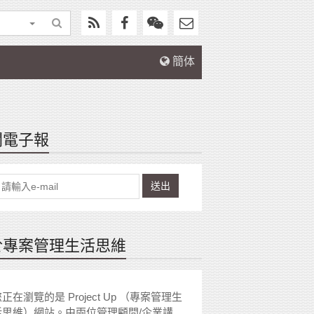
簡体
閱電子報
送出
於專案管理生活思維
正在瀏覽的是 Project Up （專案管理生
活思維）網站。由兩位管理顧問/企業講