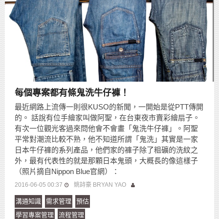
每個專案都有條鬼洗牛仔褲！
最近網路上流傳一則很KUSO的新聞，一開始是從PTT傳開
的。 話說有位手繪家叫做阿聖，在台東夜市賣彩繪扇子。
有次一位觀光客過來問他會不會畫「鬼洗牛仔褲」。阿聖
平常對潮流比較不熟，他不知道所謂「鬼洗」其實是一家
日本牛仔褲的系列產品，他們家的褲子除了粗礦的洗紋之
外，最有代表性的就是那顆日本鬼頭，大概長的像這樣子
（照片摘自Nippon Blue官網）：
2016-06-05 00:37
姚詩豪 BRYAN YAO
溝通知識
需求管理
預估
學習專案管理
流程管理