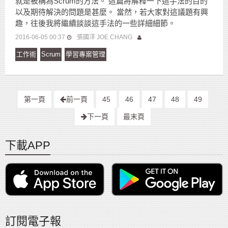
就是被稱為Scrum的方法。 這篇將解釋一下這手法的目的
以及期待解決的問題是甚麼。 當然，若大家對這議題有興
趣，往後我將繼續談談這手法的一些詳細細節。
2016-06-05 00:37
張國洋 JOE CHANG
工作術
Scrum
學習專案管理
第一頁
前一頁
45
46
47
48
49
下一頁
最末頁
下載APP
訂閱電子報