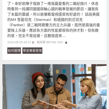
了。幸好前陣子我錄了一堆我最愛看的二戰紀錄片，休息
時看到一段講同盟國與軸心國的戰車發展的節目，讓我有
了本篇的靈感，所以偷懶看電視還是有好處的！ 話說美國
的M4 雪曼坦克（Sherman）和德國的豹式坦克
（Panther）是二戰時期雙方的主力兵器，既然是兩強的重
要陸上兵器，應該各方面的性能都很有的拼才對，但有趣
的是，完全不是這樣，且聽我道來…
2016-06-05 00:37
姚詩豪 BRYAN YAO
如何選擇
學習專案管理