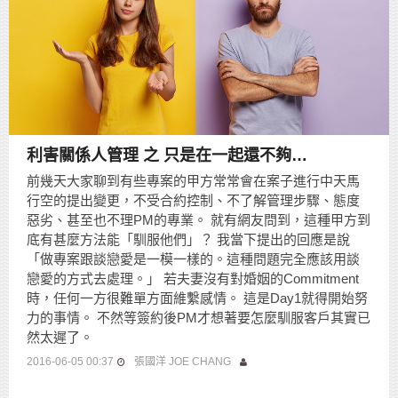
利害關係人管理 之 只是在一起還不夠…
前幾天大家聊到有些專案的甲方常常會在案子進行中天馬
行空的提出變更，不受合約控制、不了解管理步驟、態度
惡劣、甚至也不理PM的專業。 就有網友問到，這種甲方到
底有甚麼方法能「馴服他們」？ 我當下提出的回應是說
「做專案跟談戀愛是一模一樣的。這種問題完全應該用談
戀愛的方式去處理。」 若夫妻沒有對婚姻的Commitment
時，任何一方很難單方面維繫感情。 這是Day1就得開始努
力的事情。 不然等簽約後PM才想著要怎麼馴服客戶其實已
然太遲了。
2016-06-05 00:37
張國洋 JOE CHANG