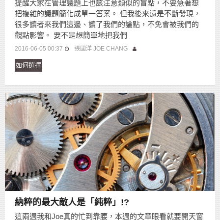
提醒大家在管理議題上也該注意類似的盲點，不要急著想
把複雜的議題簡化成單一答案。 但我後來還是不斷發現，
很多讀者來我們這邊、讀了我們的論點，不免會被我們的
觀點影響。 要不是想簡單地把我們
2016-06-05 00:37
張國洋 JOE CHANG
如何選擇
納粹的最大敵人是「純粹」!?
這兩週我和Joe真的忙到靠腰，本週的文章眼看就要開天窗