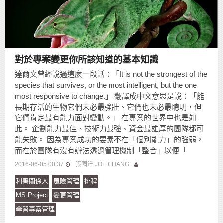
對於專案變更你所該知道的基本知識
達爾文曾經說過這麼一段話：「It is not the strongest of the
species that survives, or the most intelligent, but the one
most responsive to change.」 翻譯成中文意思是說：「能
長期存活的生物它們未必最強壯、它們也未必最聰明，但
它們肯定最有能力面對變動。」 在專案的世界中也是如
此。 企劃能力最佳、技術力最強、資金最雄厚的團隊都可
能失敗。 因為專案成功的要素不在「個別能力」的強弱，
而在於團隊有沒有辦法透過管理機制「整合」以便「
2016-06-05 00:37
張國洋 JOE CHANG
利害關係人
風險管理
排程
MS Project
變更管理
學習專案管理