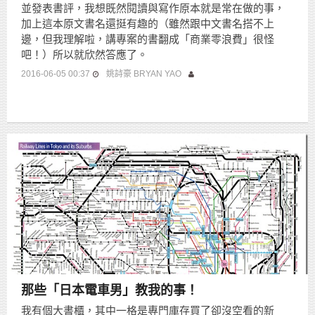
並發表書評，我想既然閱讀與寫作原本就是常在做的事，
加上這本原文書名還挺有趣的（雖然跟中文書名搭不上
邊，但我理解啦，講專案的書翻成「商業零浪費」很怪
吧！）所以就欣然答應了。
2016-06-05 00:37
姚詩豪 BRYAN YAO
那些「日本電車男」教我的事！
我有個大書櫃，其中一格是專門庫存買了卻沒空看的新