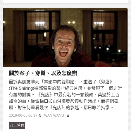
關於案子、穿幫、以及怎麼辦
最近與朋友聊到「電影中的雙胞胎」，重溫了《鬼店》
(The Shining)這部電影的某些經典片段，並發現了一個非常
有趣的討論。 《鬼店》中最有名的一顆鏡頭，莫過於上百
加崙的血，從電梯口如山洪爆發般慢動作湧出。而這個鏡
頭，對任何重看幾次《鬼店》的影迷，都已瞭若指掌。
2016-06-05 00:37
WAN WANG
向上管理