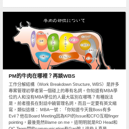
PM的牛肉在哪裡？再談WBS
工作分解結構（Work Breakdown Structure, WBS）是許多
專案管理初學者第一個碰上的專有名詞。你知道有MBA學
位的人和沒有MBA學位的人最大區別在哪嗎？有種說法
是，前者擅長在對話中饒管理名詞，而且一定要有英文縮
寫，類似這樣： MBA一號：「你知道今天我Boss有多
Evil？他在Board Meeting因為KPI的Issue和CFO互相finger
pointing，最後竟然Blame on me，這明明就是RD Head和
QC Team間的communication有Gap嘛！這些人真是