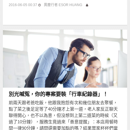
2016-06-05 00:37
異塵行者 ESOR HUANG
別光喊冤，你的專案要裝「行車紀錄器」！
前兩天跟老爸吃飯，他跟我抱怨有次和幾位朋友去聚餐，
點了菜之後足足等了40分鐘才上第一道，老人家反正聊天
聊得開心，也不以為意，但沒想到上第二道菜的時候（又
過了10分鐘），服務生竟過來「善意提醒」：本店用餐時
間一律90分鐘，請問還需要加點的嗎？結果眾家杯杯們當