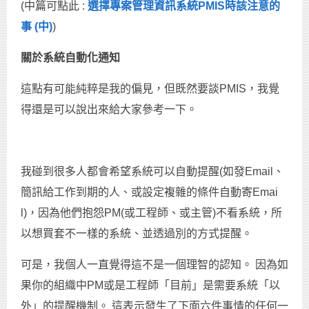
(中篇可點此 :
選擇專案管理資訊系統PMIS時該注意的
事 (中)
)
關於系統自動化通知
這點有可能純粹是我的偏見，但既然要談PMIS，我覺
得還是可以說出來給大家參考一下。
我碰到很多人都會希望系統可以自動提醒(如發Email、
簡訊給工作到期的人、或設定複雜的條件自動寄Emai
l)，因為他們抱怨PM(或工程師、或主管)不看系統，所
以想買套不一樣的系統、並透過別的方式提醒。
可是，我個人一直覺得這不是一個理智的認知。 因為如
果你的組織中PM或是工程師「目前」是需要系統「以
外」的提醒機制。 這表示發生了下面六件事情的任何一