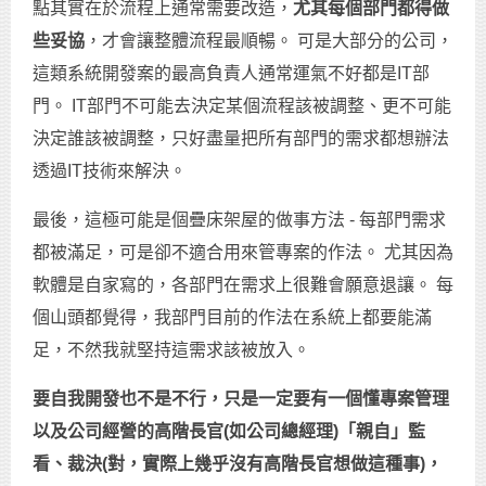
點其實在於流程上通常需要改造，
尤其每個部門都得做
些妥協
，才會讓整體流程最順暢。 可是大部分的公司，
這類系統開發案的最高負責人通常運氣不好都是IT部
門。 IT部門不可能去決定某個流程該被調整、更不可能
決定誰該被調整，只好盡量把所有部門的需求都想辦法
透過IT技術來解決。
最後，這極可能是個疊床架屋的做事方法 - 每部門需求
都被滿足，可是卻不適合用來管專案的作法。 尤其因為
軟體是自家寫的，各部門在需求上很難會願意退讓。 每
個山頭都覺得，我部門目前的作法在系統上都要能滿
足，不然我就堅持這需求該被放入。
要自我開發也不是不行，只是一定要有一個懂專案管理
以及公司經營的高階長官(
如公司總經理)
「親自」監
看、裁決(
對，實際上幾乎沒有高階長官想做這種事)
，