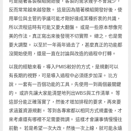
可是隨著客製模組開始後，客製的需求幾乎不會減少，
反而常常越來越發散。 這是因為隨著模組開發好後，使
用單位與主管的爭議可能才剛好達成某種折衷的共識，
所以流程這時有可能又要大翻盤。 或是一些原本想像完
美的作法，真正寫出來後發現不切實際。 總之，也是需
要大調整。 以至於一年兩年過去了，甚麼真正的功能都
沒開始使用，還是一直在討論與改造的過程中打轉。
以我的經驗來看，導入PMIS較好的方式，是規劃可以
有長期的視野，可是導入過程中必須逐步加深。 比方
說，一套有一百個功能的工具，先使用一到兩個最關鍵
的。 或許先讓大家能清楚地列出WBS與工作清單。 等
這部分能正確落實了，然後才增加排程的要求，再來要
求涵蓋資源規劃。 等到各專案都以相同方式規畫後，才
來考慮還有哪裡不足需要微調。 這樣才會讓事情慢慢往
前動。 若是希望一次大改，然後一次上線，就可能永遠