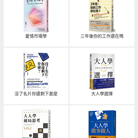
愛情市場學
三年後你的工作還在嗎
沒了名片你還剩下甚麼
大人學選擇