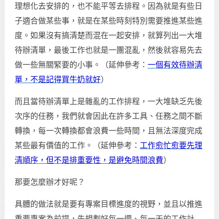
理想化去安排的，也不能平等去排程。因為就是有些日
子適合做某些事，就是在某些時刻特別需要推進某些進
度。如果沒有搞清楚而混在一起安排，就算列出一大堆
待辦清單，最後工作也就是一團混亂，然後就容易先去
做一些無關緊要的小事。（延伸參考：
一個有效待辦清
單，不是記得買牛奶就好
）
而且當待辦清單上是雜亂的工作排程，一大堆缺乏先後
次序的任務，我們就會因此在許多工具、任務之間不斷
轉換，每一次轉換都會浪費一些時間，且無法深度完成
某些最有價值的工作。（延伸參考：
工作愈忙愈要先理
清順序，但不是排重要性，是避免時間浪費
）
那要怎麼辦才好呢？
具體的做法就是要有專案目標進度的視野，並且以推進
重要專案為前提，先規劃好每一週、每一天的工作計