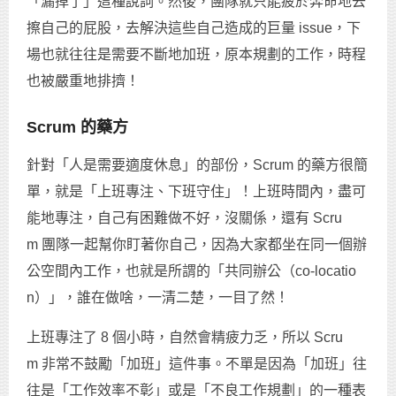
「漏掉了」這種說詞。然後，團隊就只能疲於奔命地去
擦自己的屁股，去解決這些自己造成的巨量 issue，下
場也就往往是需要不斷地加班，原本規劃的工作，時程
也被嚴重地排擠！
Scrum 的藥方
針對「人是需要適度休息」的部份，Scrum 的藥方很簡
單，就是「上班專注、下班守住」！上班時間內，盡可
能地專注，自己有困難做不好，沒關係，還有 Scru
m 團隊一起幫你盯著你自己，因為大家都坐在同一個辦
公空間內工作，也就是所謂的「共同辦公（co-locatio
n）」，誰在做啥，一清二楚，一目了然！
上班專注了 8 個小時，自然會精疲力乏，所以 Scru
m 非常不鼓勵「加班」這件事。不單是因為「加班」往
往是「工作效率不彰」或是「不良工作規劃」的一種表