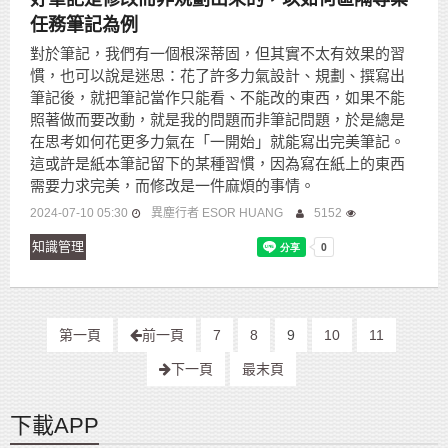
任務筆記為例
對於筆記，我們有一個根深蒂固，但其實不太有效果的習
慣，也可以說是迷思：花了許多力氣設計、規劃、撰寫出
筆記後，就把筆記當作只能看、不能改的東西，如果不能
照著做而要改動，就是我的問題而非筆記問題，於是總是
在思考如何花更多力氣在「一開始」就能寫出完美筆記。
這或許是紙本筆記留下的某種習慣，因為寫在紙上的東西
需要力求完美，而修改是一件麻煩的事情。
2024-07-10 05:30
異塵行者 ESOR HUANG
5152
知識管理
第一頁
前一頁
7
8
9
10
11
下一頁
最末頁
下載APP