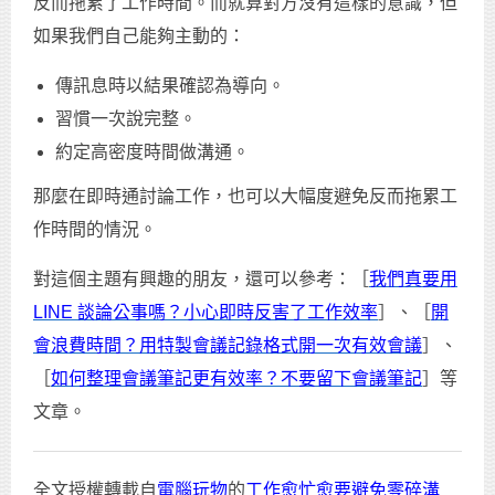
反而拖累了工作時間。而就算對方沒有這樣的意識，但
如果我們自己能夠主動的：
傳訊息時以結果確認為導向。
習慣一次說完整。
約定高密度時間做溝通。
那麼在即時通討論工作，也可以大幅度避免反而拖累工
作時間的情況。
對這個主題有興趣的朋友，還可以參考：［
我們真要用
LINE 談論公事嗎？小心即時反害了工作效率
］、［
開
會浪費時間？用特製會議記錄格式開一次有效會議
］、
［
如何整理會議筆記更有效率？不要留下會議筆記
］等
文章。
全文授權轉載自
電腦玩物
的
工作愈忙愈要避免零碎溝