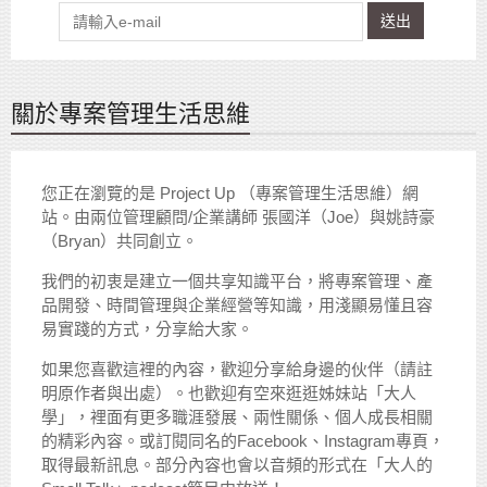
送出
關於專案管理生活思維
您正在瀏覽的是 Project Up （專案管理生活思維）網
站。由兩位管理顧問/企業講師 張國洋（Joe）與姚詩豪
（Bryan）共同創立。
我們的初衷是建立一個共享知識平台，將專案管理、產
品開發、時間管理與企業經營等知識，用淺顯易懂且容
易實踐的方式，分享給大家。
如果您喜歡這裡的內容，歡迎分享給身邊的伙伴（請註
明原作者與出處）。也歡迎有空來逛逛姊妹站「大人
學」，裡面有更多職涯發展、兩性關係、個人成長相關
的精彩內容。或訂閱同名的Facebook、Instagram專頁，
取得最新訊息。部分內容也會以音頻的形式在「大人的