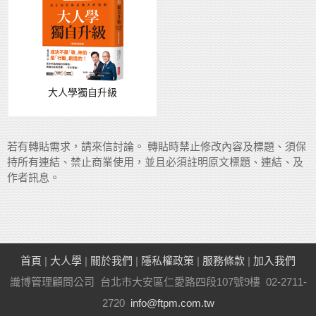
大人學獨自升級
若有轉貼需求，請來信討論。 轉貼時禁止修改內容及標題、須保
持所有連結、禁止商業使用，並且必須註明原文標題、連結、及
作者訊息。
首頁
|
大人學
|
關於我們
|
隱私權政策
|
服務條款
|
加入我們
識博管理顧問公司 台北市大安區仁愛路四段107號9樓 02-2711-
2720
info@ftpm.com.tw