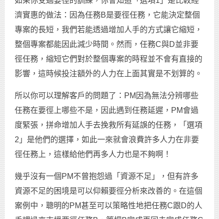
如果你受過要徑的訓練，你會知道「選項1」是比較經
濟實惠的做法：因為任務B是要徑任務，它能決定整個
專案的長短，我們若能透過增加人手的方式讓它縮短，
整個專案都能因此減少時間。然而，任務C與D並非要
徑任務，縮短它們對於整個專案的時程並不會有直接的
影響，這時候投注額外的人力在上面其實是不划算的。
所以你可以理解客戶的問題了：PM因為無法分辨哪些
任務在要徑上哪些不是，因此遇到任務延遲，PM會過
度緊張，拼命增加人手去挽救所有延誤的任務，「選項
2」是他們的選擇，如此一來就會浪費許多人力在非要
徑任務上，這樣給他們再多人力也是不夠啊！
幾乎沒有一個PM不曾抱怨過「資源不足」，但有許多
資源不足的困境是可以仰賴要徑分析來改善的。在這個
案例中，聰明的PM甚至可以策略性地把任務C跟D的人