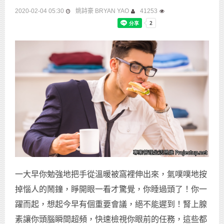
2020-02-04 05:30
姚詩豪 BRYAN YAO
41253
一大早你勉強地把手從溫暖被窩裡伸出來，氣噗噗地按
掉惱人的鬧鐘，睜開眼一看才驚覺，你睡過頭了！你一
躍而起，想起今早有個重要會議，絕不能遲到！腎上腺
素讓你頭腦瞬間超頻，快速檢視你眼前的任務，這些都