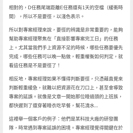
相對的，D任務尾端距離E任務還有1天的空檔（緩衝時
間），所以不是要徑，以淺色表示。
所以對專案經理來說，要徑的辨識是非常重要的，能夠
幫助專案經理聚焦在「直接影響專案完工日」的任務
上。尤其當我們手上資源不足的時候，哪些任務要優先
完成，哪些任務可以晚一點做，輕重權衡如何判定，就
看這任務是不是要徑了！
相反地，專案經理如果不懂得判斷要徑，只憑藉直覺來
判斷輕重緩急，就難以把資源花在刀口上，甚至會導致
專案的延誤。就像是文章一開始那位睡過頭的上班族，
都快遲到了還穿著睡衣吃早餐，幫花澆水...
這裡舉一個客戶的例子：他們是某科技大廠的研發團
隊，時常遇到專案延誤的困境。專案經理覺得關鍵在於