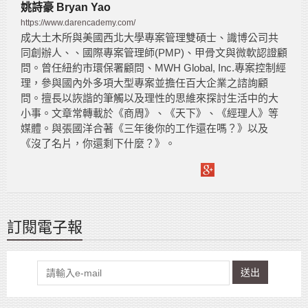
姚詩豪 Bryan Yao
https://www.darencademy.com/
成大土木所與美國西北大學專案管理雙碩士、識博公司共
同創辦人、、國際專案管理師(PMP)、甲骨文與微軟認證顧
問。曾任紐約市環保署顧問、MWH Global, Inc.專案控制經
理，參與國內外多項大型專案並擔任百大企業之諮詢顧
問。擅長以詼諧的筆觸以及理性的思維來探討生活中的大
小事。文章常轉載於《商周》、《天下》、《經理人》等
媒體。與張國洋合著《三年後你的工作還在嗎？》以及
《沒了名片，你還剩下什麼？》。
訂閱電子報
送出