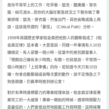
是你平常早上的工作：吃早餐、盥洗、聽廣播、穿衣
服、給花澆水...但你的大腦在緊急狀況之下幫你做了專
案排程：盥洗、穿衣服、然後出門，其他省略或路上再
說，這就是所謂的「要徑」（Critical Path）分析。
1958年英國歷史學家帕金森把他對人的觀察寫成了《帕
金森定律》這本書。大意是說，同樣一件事情有人10分
鐘搞定，有人卻要一個小時，這當中的差別跟當事人
「預期自己擁有多少時間」有關。也就是說，平常用一
個小時進行「上班準備」的你，若知道今天只有10分
鐘，你會自動壓縮或省略次要的動作，說不定情急之下
狗急跳牆，仍舊準時進到辦公室！
對於有準時達標壓力的專案經理來說，帕金森定律是專
案完工的一大威脅！專案一開始的時候，通常時間壓力
是最低的，人們會很自然地膨脹工作與時間，這時候專