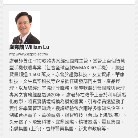
盧鄭麟 William Lu
http://www.ezproject.tw/
盧老師曾任HTC軟體專案經理團隊主管，掌管上百個智慧
型手機軟體專案（包含全球首款WiMAX 4G手機），總出
貨量超過 1,500 萬支。亦曾於趨勢科技、友立資訊、華康
科技、文生真空科技等企業擔任研發部門主管、產品經
理，以及總經理室協理等職務，領導軟體研發團隊與管理
專案之實務經歷超過20年。 盧老師在教學上善於利用遊戲
化教學，將真實情境轉換為模擬個案，引導學員透過動手
實作來學習管理知識。授課經驗包含兩岸多家知名企業，
例如台達電子、華碩電腦、揚智科技（台北/上海/珠海）、
久元電子、飛宏科技、宜鼎國際、精技電腦、震旦集團、
南僑集團 (上海)、杏輝醫藥集團、新北市政府等。