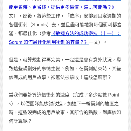
能更省時、更省錢，提供更多價值，這…可能嗎？》
一
文），然後，將這些工作，「依序」安排到固定週期的
各個衝刺（Sprints）去，並且盡可能地將每個衝刺都塞
滿、都最佳化（參考
《敏捷方法的成功密技（十一）：
Scrum 如何最佳化利用衝刺的容量？》
一文）。
但是，就算規劃得再完美，一定還是會有意外狀況，導
致這些規劃好的事情生變。例如，在衝刺結束時，某些
該完成的用戶故事，卻無法被驗收！這該怎麼辦？
當我們要計算這個衝刺的速度（完成了多少點數 Point
s），以便團隊能檢討改進，加速下一輪衝刺的速度之
時，這些沒完成的用戶故事，其所含的點數，到底該如
何計算呢？