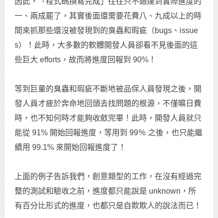
因此，「程式碼撰寫完成」往往只不過達到實際進度的
一、兩成罷了，其實後面還需要花費八、九成以上的時
間來抓那些還沒被發現到的臭蟲和瑕疵（bugs、issue
s）！此時，大多數的軟體開發人員卻看不見後面的這
些巨大 efforts，故而將進度回報到 90%！
等到巨量的臭蟲和瑕疵不斷地被品保人員發現之後，開
發人員才疲於奔命地回頭去找問題的根源，不僅曠日費
時，也不知何時才能夠收斂完畢！此時，開發人員就只
能從 91% 開始回報進度，等用到 99％ 之後，也只能繼
續用 99.1% 來開始回報進度了！
上面的例子告訴我們，創意類型的工作，在沒有經過完
整的測試和驗收之前，進度都只能說是 unknown，所
有百分比形式的進度，也都只是自欺欺人的說法而已！