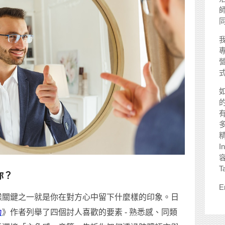
師
I
T
你？
E
候關鍵之一就是你在對方心中留下什麼樣的印象。日
力
》作者列舉了四個討人喜歡的要素 - 熟悉感、同類