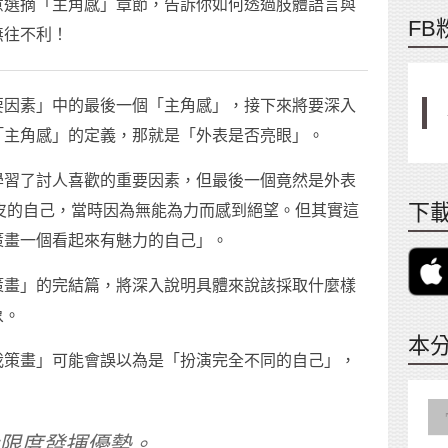
意選摘「主角感」章節，告訴你如何透過肢體語言與
FB
無往不利！
要因素」中的最後一個「主角感」，接下來將要深入
「主角感」的定義，那就是「外表是否亮眼」。
學習了討人喜歡的重要因素，但最後一個竟然是外表
下載
單眼皮的自己，當時因為無能為力而感到絕望。但其實這
策畫一個看起來有魅力的自己」。
策畫」的完結篇，將深入說明具體來說該採取什麼樣
象。
本
我策畫」可能會誤以為是「扮演完全不同的自己」，
限度發揮優勢。