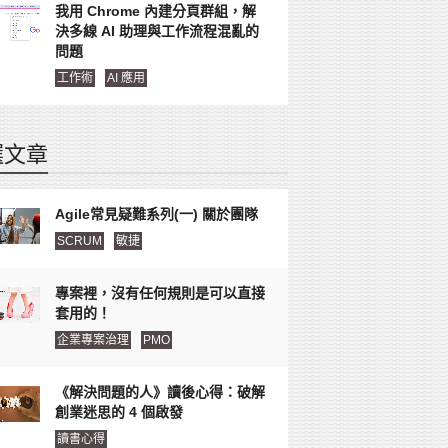
我用 Chrome 內建分頁群組，解
決多線 AI 助理與工作流程混亂的
問題
工作術
AI 應用
選文章
Agile常見疑難系列(一) 關於團隊
SCRUM
敏捷
專案裡，沒有任何規則是可以直接
套用的！
企業專案治理
PMO
《解決問題的人》讀後心得：破解
創業迷思的 4 個啟發
讀書心得