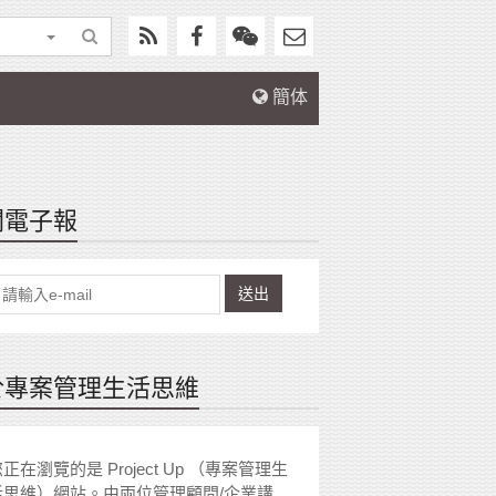
簡体
閱電子報
送出
於專案管理生活思維
正在瀏覽的是 Project Up （專案管理生
活思維）網站。由兩位管理顧問/企業講