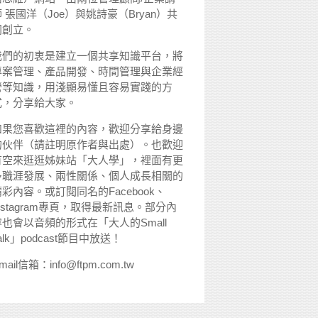
 張國洋（Joe）與姚詩豪（Bryan）共
同創立。
我們的初衷是建立一個共享知識平台，將
專案管理、產品開發、時間管理與企業經
營等知識，用淺顯易懂且容易實踐的方
式，分享給大家。
如果您喜歡這裡的內容，歡迎分享給身邊
的伙伴（請註明原作者與出處）。也歡迎
有空來逛逛姊妹站「大人學」，裡面有更
多職涯發展、兩性關係、個人成長相關的
精彩內容。或訂閱同名的Facebook、
nstagram專頁，取得最新訊息。部分內
容也會以音頻的形式在「大人的Small
alk」podcast節目中放送！
mail信箱：info@ftpm.com.tw