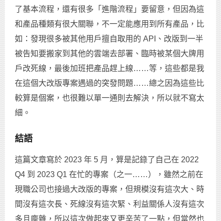
了基本流程，還有很多「進階流程」要留意，但因為這
和產品種類有很大關聯，不一定能應用到所有產品，比
如：發現很多被其他用戶擅自取用的 API、改版到一半
被告知要搬家到其他的雲端去部署、臨時被某個大牌用
戶改死線，最後加班把產品趕上線……等，這些都是我
在這個大改版專案遇過的突發問題……總之因為這些比
較算是個案，也很難以單一通則去解決，所以就不寫太
細。
結語
這篇文章寫於 2023 年 5 月，算是記錄了自己在 2022
Q4 到 2023 Q1 在忙的專案（之一……），雖然之前在
現職公司也接過大改版的專案，但規模沒有這次大、時
間沒有這次長、死線沒有這次緊、利益關係人沒有這次
多且龐雜，所以這次做起來又更辛苦了一點，但當然也