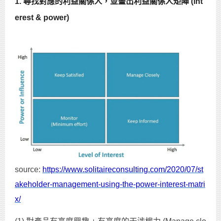
1. 尋找對應的利益關係人，並畫出利益關係人矩陣 (int
erest & power)
source:
https://www.solitaireconsulting.com/2020/07/st
akeholder-management-using-the-power-interest-matri
x/