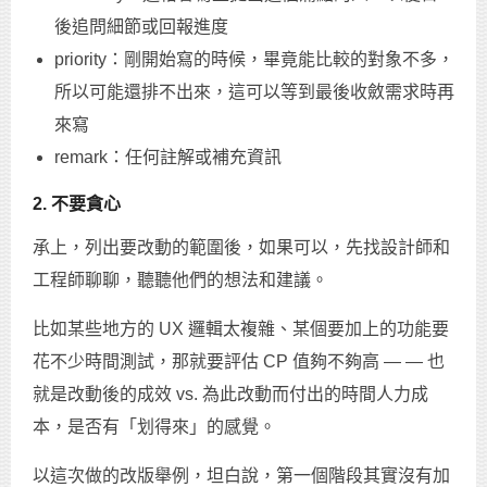
後追問細節或回報進度
priority：剛開始寫的時候，畢竟能比較的對象不多，
所以可能還排不出來，這可以等到最後收斂需求時再
來寫
remark：任何註解或補充資訊
2. 不要貪心
承上，列出要改動的範圍後，如果可以，先找設計師和
工程師聊聊，聽聽他們的想法和建議。
比如某些地方的 UX 邏輯太複雜、某個要加上的功能要
花不少時間測試，那就要評估 CP 值夠不夠高 — — 也
就是改動後的成效 vs. 為此改動而付出的時間人力成
本，是否有「划得來」的感覺。
以這次做的改版舉例，坦白說，第一個階段其實沒有加