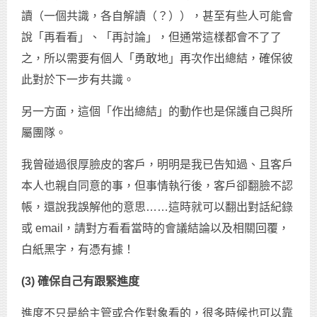
讀（一個共識，各自解讀（？）），甚至有些人可能會
說「再看看」、「再討論」，但通常這樣都會不了了
之，所以需要有個人「勇敢地」再次作出總結，確保彼
此對於下一步有共識。
另一方面，這個「作出總結」的動作也是保護自己與所
屬團隊。
我曾碰過很厚臉皮的客戶，明明是我已告知過、且客戶
本人也親自同意的事，但事情執行後，客戶卻翻臉不認
帳，還說我誤解他的意思……這時就可以翻出對話紀錄
或 email，請對方看看當時的會議結論以及相關回覆，
白紙黑字，有憑有據！
(3) 確保自己有跟緊進度
進度不只是給主管或合作對象看的，很多時候也可以靠