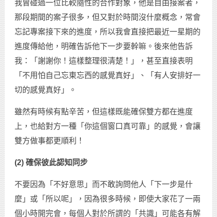
我曾碰過一位比較隨性的合作對象，他是自由接案者，
那段期間的案子很多，但又對於時間沒什麼概念，常會
忘記專案接下來的進度，所以我會直接把最近一星期的
進度傳給他，明確告訴他下一步要幹嘛。後來他告訴
我：「謝謝你！這樣整理很清楚！」，甚至直接表明
「不用怕自己忘東忘西的感覺真好」、「有人安排好一
切的感覺真好」。
雖然有時候有點辛苦，但這樣既能確保雙方都在進度
上，也給對方一種「你這個窗口真可靠」的感覺，會讓
雙方做事都更順利！
(2) 確保彼此認知同步
不要因為「不好意思」而不敢詢問他人「下一步是什
麼」或「所以呢」，因為很多時候，即使大家花了一兩
個小時開完會，每個人對於所謂的「共識」可能各有解