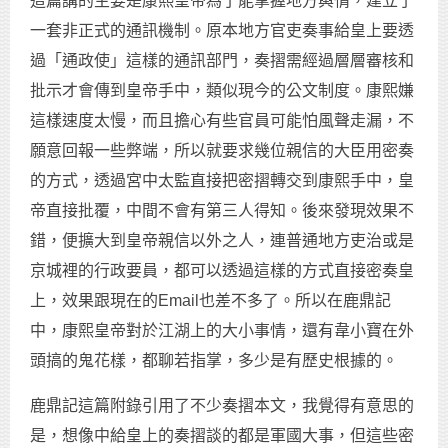
這篇講的主要是康熙皇帝為了能掌握地方輿情，建立了
一套非正式的通訊機制。原本地方官吏奏事給皇上要透
過「通政使」這樣的通訊部門，奏摺需經過層層審核和
批示才會傳到皇帝手中，類似現今的公文制度。康熙嫌
這樣速度太慢，而且擔心有些官員可能怕風聲走漏，不
願意回報一些弊端，所以就要求幾位親信的大臣用密奏
的方式，透過宮中太監直接把密摺轉交到康熙手中，皇
帝直接批覆，中間不會有第三人得知。後來發現效果不
錯，便擴大到皇帝親信以外之人，連普通地方吏治或是
京城裡的行政要員，都可以透過這樣的方式直接密奏皇
上，效果跟現在的Email也差不多了。所以在鹿鼎記
中，康熙皇帝對於江湖上的大小事情，還有韋小寶在外
頭搞的鬼花樣，都聊若指掌，多少是有歷史根據的。
鹿鼎記這篇附錄引用了不少奏摺本文，我覺得有意思的
是，想像中給皇上的奏摺談的都是軍國大事，但這些密