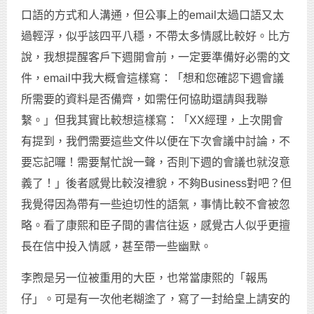
口語的方式和人溝通，但公事上的email太過口語又太
過輕浮，似乎該四平八穩，不帶太多情感比較好。比方
說，我想提醒客戶下週開會前，一定要準備好必需的文
件，email中我大概會這樣寫：「想和您確認下週會議
所需要的資料是否備齊，如需任何協助還請與我聯
繫。」但我其實比較想這樣寫：「XX經理，上次開會
有提到，我們需要這些文件以便在下次會議中討論，不
要忘記囉！需要幫忙說一聲，否則下週的會議也就沒意
義了！」後者感覺比較沒禮貌，不夠Business對吧？但
我覺得因為帶有一些迫切性的語氣，事情比較不會被忽
略。看了康熙和臣子間的書信往返，感覺古人似乎更擅
長在信中投入情感，甚至帶一些幽默。
李煦是另一位被重用的大臣，也常當康熙的「報馬
仔」。可是有一次他老糊塗了，寫了一封給皇上請安的