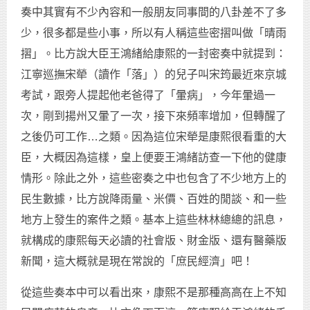
奏中其實有不少內容和一般朋友同事間的八卦差不了多
少，很多都是些小事，所以有人稱這些密摺叫做「晴雨
摺」。比方說大臣王鴻緒給康熙的一封密奏中就提到：
江寧巡撫宋犖（讀作「落」）的兒子叫宋筠最近來京城
考試，跟旁人提起他老爸得了「暈病」，今年暈過一
次，剛到揚州又暈了一次，接下來頻率增加，但轉醒了
之後仍可工作…之類。因為這位宋犖是康熙很看重的大
臣，大概因為這樣，皇上便要王鴻緒訪查一下他的健康
情形。除此之外，這些密奏之中也包含了不少地方上的
民生數據，比方說降雨量、米價、百姓的閒談、和一些
地方上發生的案件之類。基本上這些林林總總的訊息，
就構成的康熙每天必讀的社會版、財金版、還有醫藥版
新聞，這大概就是現在常說的「庶民經濟」吧！
從這些奏本中可以看出來，康熙不是那種高高在上不知