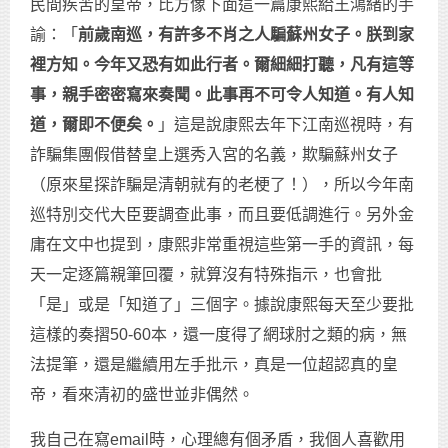
民間疾苦的皇帝，比方像下面這一篇康熙給王鴻緒的手
諭：「
前歲南巡，有許多不肖之人騙蘇州女子。朕到家
裡方知。今年又恐有如此行者。爾細細打聽，凡有這等
事，親手密密寫來奏聞。此事再不可令人知道。有人知
道，爾即不便矣。
」這是說康熙去年下江南巡視時，有
詐騙集團假借替皇上選秀入宮的名義，欺騙蘇州女子
（原來星探詐騙是清朝就有的老梗了！），所以今年南
巡特別交代大臣要調查此事，而且要低調進行。另外金
庸在文中也提到，康熙非常重視這些第一手的資訊，每
天一定逐篇親筆回覆，就算沒有特殊指示，也會批
「是」或是「知道了」三個字。據說康熙每天至少要批
這樣的奏摺50-60本，還一度得了網球肘之類的病，無
法提筆，還是繼續用左手批示，真是一位超認真的皇
帝，看來清初的盛世並非偶然。
我自己在寫email時，心理總有個矛盾，我個人喜歡用