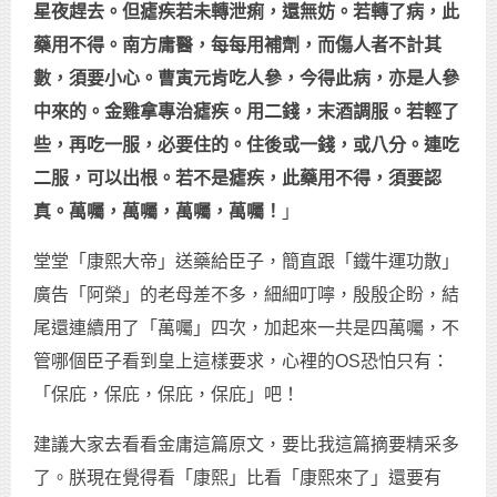
星夜趕去。但瘧疾若未轉泄痢，還無妨。若轉了病，此
藥用不得。南方庸醫，每每用補劑，而傷人者不計其
數，須要小心。曹寅元肯吃人參，今得此病，亦是人參
中來的。金雞拿專治瘧疾。用二錢，末酒調服。若輕了
些，再吃一服，必要住的。住後或一錢，或八分。連吃
二服，可以出根。若不是瘧疾，此藥用不得，須要認
真。萬囑，萬囑，萬囑，萬囑！
」
堂堂「康熙大帝」送藥給臣子，簡直跟「鐵牛運功散」
廣告「阿榮」的老母差不多，細細叮嚀，殷殷企盼，結
尾還連續用了「萬囑」四次，加起來一共是四萬囑，不
管哪個臣子看到皇上這樣要求，心裡的OS恐怕只有：
「保庇，保庇，保庇，保庇」吧！
建議大家去看看金庸這篇原文，要比我這篇摘要精采多
了。朕現在覺得看「康熙」比看「康熙來了」還要有