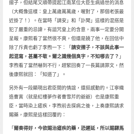
摺子，但結尾又順帶提起江南某位大臣生病過世的消息
（大概像這樣：皇上萬歲萬萬歲，喔對了，那個老張最
近掛了！）。在當時「請安」和「訃聞」這樣的混搭是
犯了嚴重的忌諱，有詛咒皇上的含意，兩事一定要分開
呈報。康熙看了當然很不爽，但還是饒了他，在回信中
除了斥責也虧了李煦一下：「
請安摺子，不該與此事一
起混寫，甚屬不敬。爾之識幾個臭字，不知哪去了？
」
李煦看了當然嚇到不行，趕緊回奏了一長篇請罪文，然
後康熙就回：「知道了」。
另外有一段顯現出君臣間的情誼，還挺感動的。江寧織
造曹寅（就是紅樓夢作者曹雪芹的爺爺）也是康熙重
臣，當時染上瘧疾，李煦前去探病之後，上奏康熙請求
賜藥，康熙是這樣回覆的：
「
爾奏得好，今欲賜治瘧疾的藥，恐遲延，所以賜驛馬