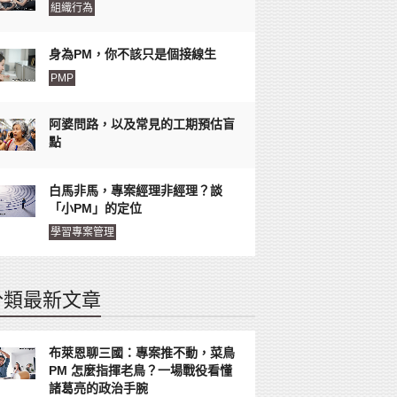
組織行為
身為PM，你不該只是個接線生
PMP
阿婆問路，以及常見的工期預估盲
點
白馬非馬，專案經理非經理？談
「小PM」的定位
學習專案管理
分類最新文章
布萊恩聊三國：專案推不動，菜鳥
PM 怎麼指揮老鳥？一場戰役看懂
諸葛亮的政治手腕