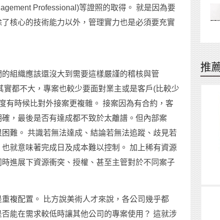
agement Professional)等證照的取得。 就是因為要
除了核心的技術能力以外，管理實力也是必須要充實
推
們的組織應該還沒大到需要這樣嚴謹的稽核與管
其實都不大，專案也較少要面對業主或是客戶(比較少
雜度有時候比對外接案更複雜。 接案因為有合約，客
明確，最後是否有達成都不致於太離譜。但內部案
困難。 共識若無法達成、結論若無法追蹤、歧見若
也就意味著完成日及成本難以控制。 加上稀有資源
同時進展下資源衝突、授權、甚至主管對於不同案子
重複配置。 比方說美術人才來說，各公司幾乎都
否能在需求較低時讓其他公司的專案使用？ 這就涉