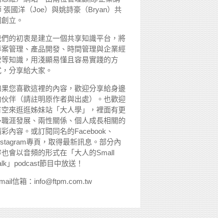
 張國洋（Joe）與姚詩豪（Bryan）共
同創立。
我們的初衷是建立一個共享知識平台，將
專案管理、產品開發、時間管理與企業經
營等知識，用淺顯易懂且容易實踐的方
式，分享給大家。
如果您喜歡這裡的內容，歡迎分享給身邊
的伙伴（請註明原作者與出處）。也歡迎
有空來逛逛姊妹站「大人學」，裡面有更
多職涯發展、兩性關係、個人成長相關的
精彩內容。或訂閱同名的Facebook、
nstagram專頁，取得最新訊息。部分內
容也會以音頻的形式在「大人的Small
alk」podcast節目中放送！
mail信箱：info@ftpm.com.tw