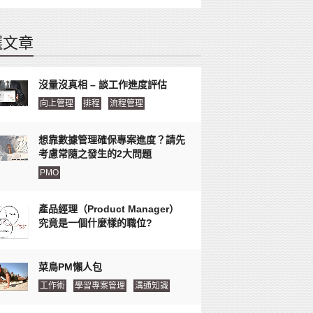
選文章
沒量沒真相 – 談工作進度評估
向上管理
排程
流程管理
想靠數據管理確保專案進度？請先
考慮常隨之發生的2大問題
PMO
產品經理（Product Manager）
究竟是一個什麼樣的職位?
菜鳥PM懶人包
工作術
學習專案管理
溝通知識