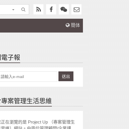
簡体
閱電子報
送出
於專案管理生活思維
正在瀏覽的是 Project Up （專案管理生
活思維）網站。由兩位管理顧問/企業講