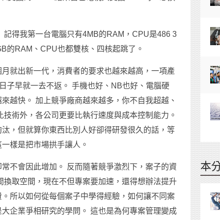
得我第一台電腦只有4MB的RAM，CPU是486 3
GB的RAM、CPU也都雙核、四核起跳了。
個月就出新一代，消費者的要求也越來越高，一項產
好日子早就一去不返。 手機也好、NB也好、電腦硬
來越快。 加上競爭廠商越來越多，你不自我超越、
比技術外，各公司更要比執行速度與成本控制能力。
淘汰，但就算你東西比別人好卻得研發很久的話，等
這一樣是把市場拱手讓人。
本
常不會因此增加。 反而隨著競爭激烈下，案子的資
間換取空間，現在不但專案要加速，還得想辦法提升
費。所以如何從每個案子中學得經驗，如何讓不同案
大企業爭相研究的學問。 這也是為何專案管理變成