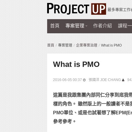
最多專案工作
首頁
專案管理
作者介紹
課程一
首頁
專案管理
企業專案治理
What is PMO
What is PMO
2016-06-05 00:37
張國洋 JOE CHANG
94
這篇是我跟集團內部同仁分享到底我帶
樣的角色。 雖然版上的一般讀者不是
PMO單位、或是也試著想了解EPM(Enterp
參考參考。