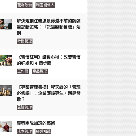
職場政治
利害關係人
解決規劃任務還是停滯不前的防彈
筆記新策略：「記錄驅動目標」法
則
時間管理
《習慣紅利》讀後心得：改變習慣
的好處和 4 個步驟
工作術
產品經理
【專案管理書摘】程天縱的「管理
必修課」：企業應該專注，還是發
散？
風險管理
專案團隊加班的藝術
成本管理
經營知識