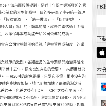
ment Office。如前面段落提到，是近十年間才逐漸興起的管
FB
核心業務的大型組織中，目的多是為了中央統一管理
、「協調資源」、「統一做法」、「保存經驗」、
訓練人員」等目的。簡單的講，就是希望透過上面這
度」及確保專案成功能帶給公司營運的成功。
下載
然會有公司會相繼開始重視「專案管理成熟度」的議
商業競爭的激烈，各類產品的生命週期開始變得越來
本
用了近十五年，從來也沒有換的需要。一來節目就只
。 一台20吋的彩色電視，只要它不壞，根本沒有淘
硬體進步速度加快，這也間接加速了電視的淘汰時
色差端子，色差之後有HDMI。 CRT之後有平面、有
接480i的DVD不稀奇，沒幾年開始有HD、甚至Full
以支援到1080P結果自己電視只支援720P時，想換