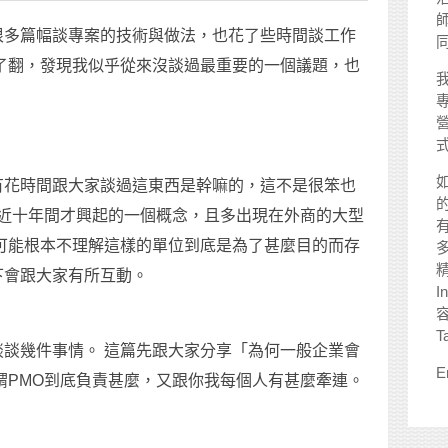
師
很多篇幅談專案的技術與做法，也花了些時間談工作
了翻，發現我似乎從來沒談過最重要的一個議題，也
有花時間跟大家談過這東西是幹嘛的，這不是很笨也
是近十年間才興起的一個概念，且多出現在外商的大型
可能根本不理解這樣的單位到底是為了甚麼目的而存
下會跟大家有所互動。
I
T
談幾件事情。 這篇先跟大家分享「為何一般企業會
E
謂PMO到底負責甚麼，又跟你我每個人有甚麼牽連。