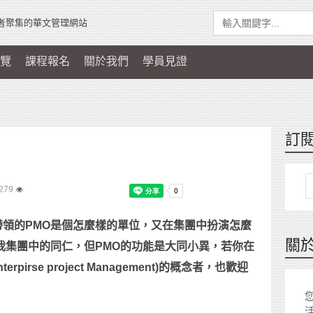
者聚集的華文管理網站
覽
課程報名
關於我們
學員見證
訂
279
領的PMO是個怎麼樣的單位，又在集團中扮演怎麼
關
我集團中的同仁，但PMO的功能是大同小異，若你在
irse project Management)的概念者，也歡迎
您