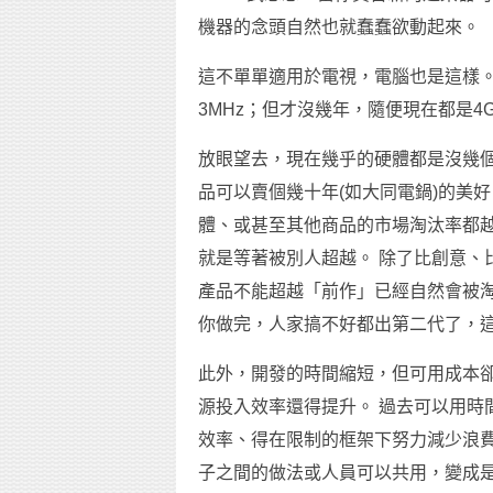
機器的念頭自然也就蠢蠢欲動起來。
這不單單適用於電視，電腦也是這樣。 記
3MHz；但才沒幾年，隨便現在都是4
放眼望去，現在幾乎的硬體都是沒幾
品可以賣個幾十年(如大同電鍋)的美
體、或甚至其他商品的市場淘汰率都越
就是等著被別人超越。 除了比創意、
產品不能超越「前作」已經自然會被
你做完，人家搞不好都出第二代了，
此外，開發的時間縮短，但可用成本卻
源投入效率還得提升。 過去可以用時
效率、得在限制的框架下努力減少浪
子之間的做法或人員可以共用，變成是