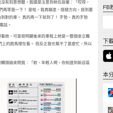
我沒有刻意想聽，我還是注意到她在說著：「哎呀，
FB
你們再等我一下！ 是啦，我真糊塗，搭錯方向，搭到要
到對的車。 真的再一下就到了！ 歹勢、真的歹勢
了電話。
想看她，可是很明顯後來的車程上她是一整個坐立難
下載
門上的跑馬燈在看。 但反正我也幫不了甚麼忙，所以
然轉頭過來問我：「欸、年輕人啊，你知道到新店區
本