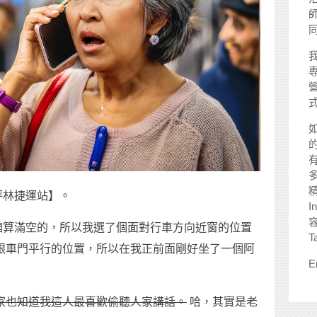
師
坪林捷運站】。
I
廂算滿空的，所以我選了個面對行車方向近窗的位置
T
跟車門平行的位置，所以在我正前面剛好坐了一個阿
E
家也知道我這人最喜歡偷聽人家講話。
哈，其實是老