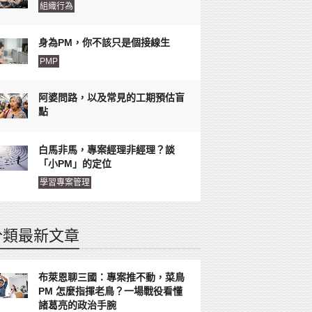
組織行為
身為PM，你不該只是個接線生
PMP
阿婆問路，以及常見的工期預估盲
點
白馬非馬，專案經理非經理？談
「小PM」的定位
學習專案管理
分類最新文章
布萊恩聊三國：專案推不動，菜鳥
PM 怎麼指揮老鳥？一場戰役看懂
諸葛亮的政治手腕