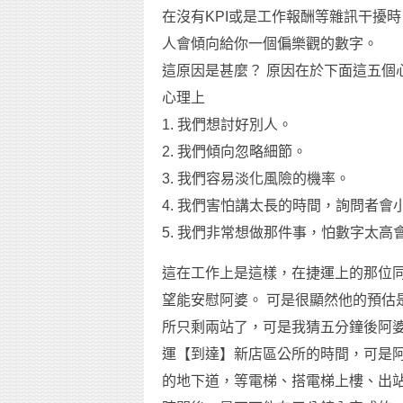
在沒有KPI或是工作報酬等雜訊干擾
人會傾向給你一個偏樂觀的數字。
這原因是甚麼？ 原因在於下面這五個
心理上
1. 我們想討好別人。
2. 我們傾向忽略細節。
3. 我們容易淡化風險的機率。
4. 我們害怕講太長的時間，詢問者會
5. 我們非常想做那件事，怕數字太高
這在工作上是這樣，在捷運上的那位同
望能安慰阿婆。 可是很顯然他的預估
所只剩兩站了，可是我猜五分鐘後阿婆
運【到達】新店區公所的時間，可是阿
的地下道，等電梯、搭電梯上樓、出站