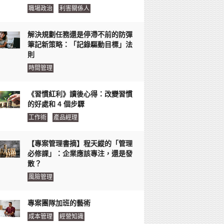
職場政治
利害關係人
解決規劃任務還是停滯不前的防彈
筆記新策略：「記錄驅動目標」法
則
時間管理
《習慣紅利》讀後心得：改變習慣
的好處和 4 個步驟
工作術
產品經理
【專案管理書摘】程天縱的「管理
必修課」：企業應該專注，還是發
散？
風險管理
專案團隊加班的藝術
成本管理
經營知識