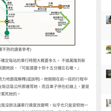
運不熟的讀者參考)
確定每站的車行時間大概要多久。 不過萬隆到新
就跟她說，『可能還要十到十五分鐘左右喔。』
努力地跟我解釋(或說明)，她剛剛在前一段的行程中
在新店區公所那邊等她，而且車子停在紅線上，要是
會罵死她的。
竟我沒辦法讓車行速度改變啊，似乎也只能安慰她一