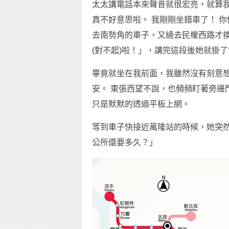
太太講電話本來聲音就很宏亮，就算
真不好意思啦。 我剛剛坐錯車了！ 
去南勢角的車子，又繞去民權西路才換
(對不起)啦！」，講完這段後她就掛
畢竟就坐在我前面，我雖然沒有刻意
安。 東張西望不說，也頻頻盯著旁邊
只是默默的透過平板上網。
等到車子快接近萬隆站的時候，她突
公所還要多久？」