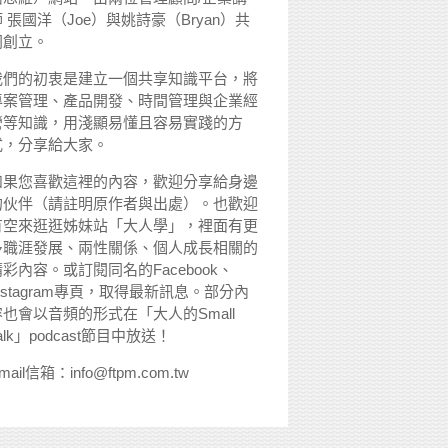
 張國洋（Joe）與姚詩豪（Bryan）共
同創立。
我們的初衷是建立一個共享知識平台，將
專案管理、產品開發、時間管理與企業經
營等知識，用淺顯易懂且容易實踐的方
式，分享給大家。
如果您喜歡這裡的內容，歡迎分享給身邊
的伙伴（請註明原作者與出處）。也歡迎
有空來逛逛姊妹站「大人學」，裡面有更
多職涯發展、兩性關係、個人成長相關的
精彩內容。或訂閱同名的Facebook、
nstagram專頁，取得最新訊息。部分內
容也會以音頻的形式在「大人的Small
alk」podcast節目中放送！
mail信箱：info@ftpm.com.tw