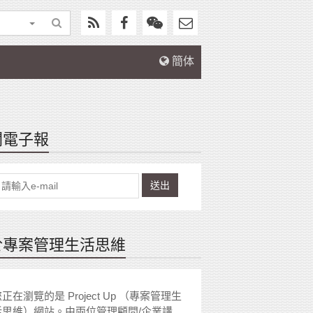
簡体
閱電子報
送出
於專案管理生活思維
正在瀏覽的是 Project Up （專案管理生
活思維）網站。由兩位管理顧問/企業講