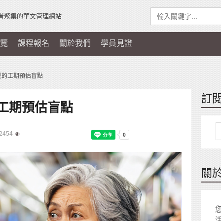
者聚集的華文管理網站
覽
課程報名
關於我們
學員見證
見的工期預估盲點
訂
工期預估盲點
2454
關
您