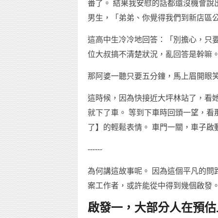
番了。 結果我安慰的話都還沒機會說
男生，「弟弟、你覺得我們到新店區
這高中生冷冷地回答：「別擔心，只要
位大叔搞不清楚狀況，亂回答是幹嘛
那阿婆一聽只要五分鐘，馬上眉開眼
這時候，因為快接近大坪林站了，看她
就下了車。 等到下車時回頭一望，看
了】的輕鬆表情。 車門一關，車子啟
------
為何講這故事呢。 因為這個平凡的問
案工作者，或許能從中得到幾個啟發
啟發一，大部分人在預估