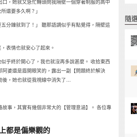
出口，她就又急忙轉頭問我隔壁一個穿著制服的高中
公所還要多久啊？」
隨
五分鐘就到了！」 聽那語調似乎有點覺得，隔壁這
。
笑，表情也就安心了起來。
似乎終於開心了，我也就沒再多說甚麼。 收拾東西
那阿婆還是眉開眼笑的，露出一副【問題終於解決
動後，她也就從我視線中消失了…
路故事，其實有幾個非常大的【管理意涵】。 各位專
。
上都是偏樂觀的