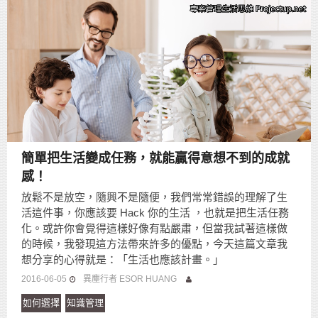
簡單把生活變成任務，就能贏得意想不到的成就
感！
放鬆不是放空，隨興不是隨便，我們常常錯誤的理解了生
活這件事，你應該要 Hack 你的生活 ，也就是把生活任務
化。或許你會覺得這樣好像有點嚴肅，但當我試著這樣做
的時候，我發現這方法帶來許多的優點，今天這篇文章我
想分享的心得就是：「生活也應該計畫。」
2016-06-05
異塵行者 ESOR HUANG
如何選擇
知識管理