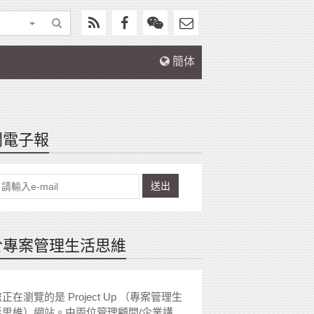
簡体
閱電子報
送出
於專案管理生活思維
正在瀏覽的是 Project Up （專案管理生
活思維）網站。由兩位管理顧問/企業講