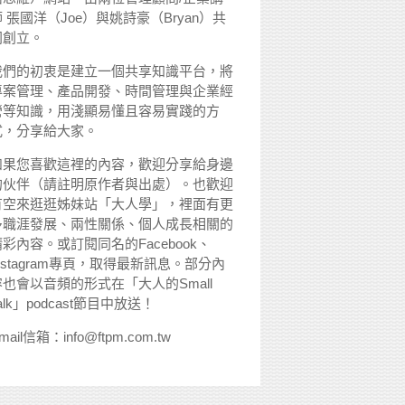
 張國洋（Joe）與姚詩豪（Bryan）共
同創立。
我們的初衷是建立一個共享知識平台，將
專案管理、產品開發、時間管理與企業經
營等知識，用淺顯易懂且容易實踐的方
式，分享給大家。
如果您喜歡這裡的內容，歡迎分享給身邊
的伙伴（請註明原作者與出處）。也歡迎
有空來逛逛姊妹站「大人學」，裡面有更
多職涯發展、兩性關係、個人成長相關的
精彩內容。或訂閱同名的Facebook、
nstagram專頁，取得最新訊息。部分內
容也會以音頻的形式在「大人的Small
alk」podcast節目中放送！
mail信箱：info@ftpm.com.tw