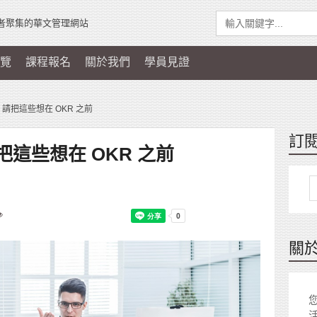
者聚集的華文管理網站
覽
課程報名
關於我們
學員見證
請把這些想在 OKR 之前
訂
這些想在 OKR 之前
關
您