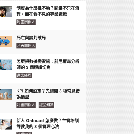
制度為什麼推不動？關鍵不只在流
程，而在看不見的專業邏輯
利害關係人
死亡與談判破局
利害關係人
怎麼把數據變資訊：前尼爾森分析
師的 3 個解讀切角
產品經理
KPI 如何設定？先避開 3 種常見錯
誤類型
利害關係人
經營知識
新人 Onboard 怎麼做？主管培訓
課教我的 3 個管理心法