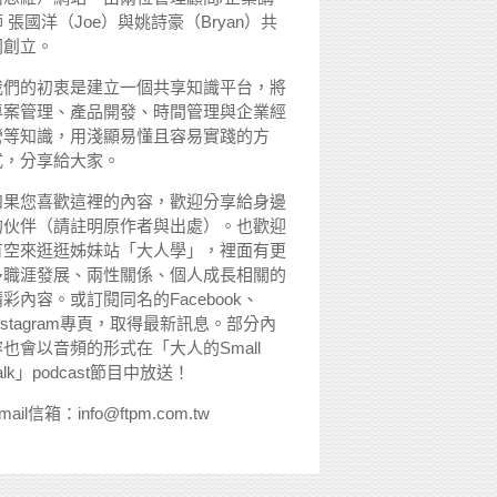
 張國洋（Joe）與姚詩豪（Bryan）共
同創立。
我們的初衷是建立一個共享知識平台，將
專案管理、產品開發、時間管理與企業經
營等知識，用淺顯易懂且容易實踐的方
式，分享給大家。
如果您喜歡這裡的內容，歡迎分享給身邊
的伙伴（請註明原作者與出處）。也歡迎
有空來逛逛姊妹站「大人學」，裡面有更
多職涯發展、兩性關係、個人成長相關的
精彩內容。或訂閱同名的Facebook、
nstagram專頁，取得最新訊息。部分內
容也會以音頻的形式在「大人的Small
alk」podcast節目中放送！
mail信箱：info@ftpm.com.tw