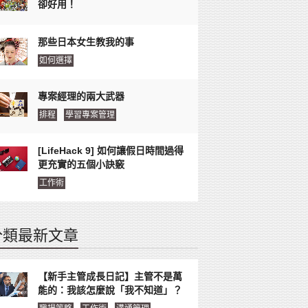
卻好用！
那些日本女生教我的事
如何選擇
專案經理的兩大武器
排程
學習專案管理
[LifeHack 9] 如何讓假日時間過得
更充實的五個小訣竅
工作術
分類最新文章
【新手主管成長日記】主管不是萬
能的：我該怎麼說「我不知道」？