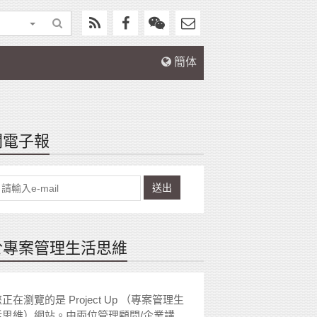
簡体
閱電子報
送出
於專案管理生活思維
正在瀏覽的是 Project Up （專案管理生
活思維）網站。由兩位管理顧問/企業講