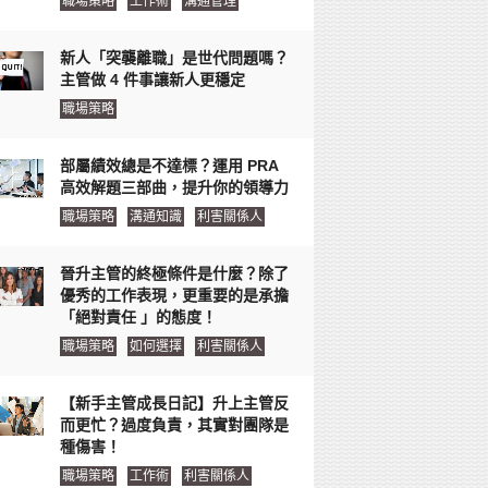
職場策略
工作術
溝通管理
新人「突襲離職」是世代問題嗎？
主管做 4 件事讓新人更穩定
職場策略
部屬績效總是不達標？運用 PRA
高效解題三部曲，提升你的領導力
職場策略
溝通知識
利害關係人
晉升主管的終極條件是什麼？除了
優秀的工作表現，更重要的是承擔
「絕對責任 」的態度！
職場策略
如何選擇
利害關係人
【新手主管成長日記】升上主管反
而更忙？過度負責，其實對團隊是
種傷害！
職場策略
工作術
利害關係人