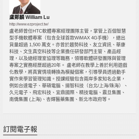
盧鄭麟 William Lu
http://www.ezproject.tw/
盧老師曾任HTC軟體專案經理團隊主管，掌管上百個智慧
型手機軟體專案（包含全球首款WiMAX 4G手機），總出
貨量超過 1,500 萬支。亦曾於趨勢科技、友立資訊、華康
科技、文生真空科技等企業擔任研發部門主管、產品經
理，以及總經理室協理等職務，領導軟體研發團隊與管理
專案之實務經歷超過20年。 盧老師在教學上善於利用遊戲
化教學，將真實情境轉換為模擬個案，引導學員透過動手
實作來學習管理知識。授課經驗包含兩岸多家知名企業，
例如台達電子、華碩電腦、揚智科技（台北/上海/珠海）、
久元電子、飛宏科技、宜鼎國際、精技電腦、震旦集團、
南僑集團 (上海)、杏輝醫藥集團、新北市政府等。
訂閱電子報