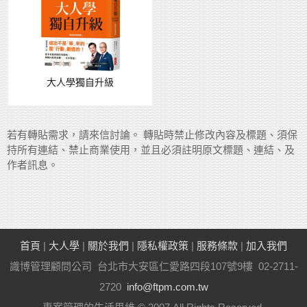
大人學獨自升級
若有轉貼需求，請來信討論。 轉貼時禁止修改內容及標題、須保
持所有連結、禁止商業使用，並且必須註明原文標題、連結、及
作者訊息。
首頁
|
大人學
|
關於我們
|
隱私權政策
|
服務條款
|
加入我們
識博管理顧問公司 台北市大安區仁愛路四段107號9樓 02-2711-
2720
info@ftpm.com.tw