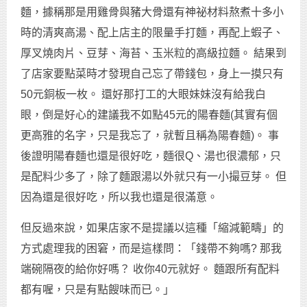
麵，據稱那是用雞骨與豬大骨還有神祕材料熬煮十多小
時的清爽高湯、配上店主的限量手打麵，再配上蝦子、
厚叉燒肉片、豆芽、海苔、玉米粒的高級拉麵。 結果到
了店家要點菜時才發現自己忘了帶錢包，身上一摸只有
50元銅板一枚。 還好那打工的大眼妹妹沒有給我白
眼，倒是好心的建議我不如點45元的陽春麵(其實有個
更高雅的名字，只是我忘了，就暫且稱為陽春麵)。 事
後證明陽春麵也還是很好吃，麵很Q、湯也很濃郁，只
是配料少多了，除了麵跟湯以外就只有一小撮豆芽。 但
因為還是很好吃，所以我也還是很滿意。
但反過來說，如果店家不是提議以這種「縮減範疇」的
方式處理我的困窘，而是這樣問：「錢帶不夠嗎? 那我
端碗隔夜的給你好嗎？ 收你40元就好。 麵跟所有配料
都有喔，只是有點餿味而已。」