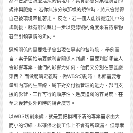
為不管處在怎麼混沌的情境中，其實都會有某種隱含的
規律與脈絡。 若你無法分辨那樣的規律時，將只會覺得
自己被環境牽扯著走。 反之，若一個人能辨識混沌中的
規則後，就有辦法跳出一步以更綜觀的角度來看待事物
甚至引領事情的走向。
邏輯關係的需要幾乎會出現在專案的各時段。 舉例而
言，案子開始前要做利害關係人判讀，需要判斷哪些人
會影響專案、他們的影響力如何、他們又分別在意甚麼
東西？ 而做範疇定義時、做WBS切割時，也都需要考
量到內部的生產線、屬下對交付物管理的能力、部門支
援的影響、工作可行的順序性、進度追蹤的容易度、甚
至之後若要外包時的耦合度等。
以WBS切割來說，就是要把模糊不清的專案需求由大
而小的切細，以確保之後工作上不會有所疏漏。 但專案