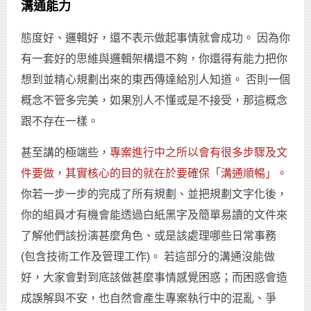
溝通能力
態度好、邏輯好，還不表示做起事情就會成功。 因為你
有一套好的思維與邏輯架構還不夠，你還得有能力把你
想到並精心規劃出來的東西傳達給別人知道。 否則一個
概念不管多完美，如果別人不懂或是不接受，那這概念
跟不存在一樣。
甚至講的極端些，
專案進行中之所以會有很多步驟及文
件要做，其實核心的目的就在於要確保「溝通順暢」。
你若一步一步的完成了所有規劃、並把規劃文字化後，
你的組員才有機會能透過白紙黑字及簡單易讀的文件來
了解他們該扮演甚麼角色、或是該處理哪些日常事務
(包含技術工作及管理工作)。 若這部分的溝通沒能做
好，大家會對到底該做甚麼事情感覺困惑；而困惑會造
成誤解與不安，也自然會產生專案執行中的混亂、爭