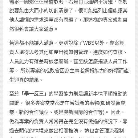
需求一開始往往是發散的，若是自己邏輯不清楚，也別
說要能由大而小的切割清楚了，很可能連列出個能讓其
他人讀懂的需求清單都有問題了，那這樣的專案規劃自
然很難會讓大家滿意。
若這都不能讓人滿意，更別說除了WBS以外，專案負
責人還得思考其他如產出物如何管理、進度如何查核、
人員能力有落差時該怎麼辦、甚至該怎麼指派人員工作
等。 所以專案的成敗會因為主事者邏輯能力的好壞而產
生迥異的結果。
至於
「舉一反三」
的學習能力則是讓新事情平順推動的
關鍵。 很多專案常常都是在嘗試新的事物(如研發類專
案、新的合作類型、或是與新團隊的合作等)。 因此，
做為專案的負責人常常得在完全沒有做過的情況下，靠
過去類似的情境來做出相關推演。 這包含管理流程制