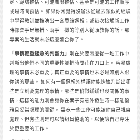
定、範疇推估、可能風險推估、甚至是可能的工作順序
或是時間預估。 如果你常覺得沒辦法從過去類似的經驗
中學得教訓並推演出一套思維邏輯；或每次接觸新工作
時都會手足無措、兩手一攤的等別人從頭教你的話，那
專案的生活就未必這麼適合你了。
「事情輕重緩急的判斷力」
則在於要怎麼從一堆工作中
判斷出他們不同的重要性並把時間花在刀口上。 容易處
理的事情未必重要；真正重要的事情也未必是如別人跟
你講的那些。 如何有一個邏輯架構讓你能快速判斷出哪
些是立刻要處理的事情，哪些是稍微緩緩也沒關係的事
情，這樣的能力則會讓你在案子有意外發生時一樣能優
雅且妥當處理的關鍵。 畢竟一些工作可能該你自己親自
處理、但有些則是可以請組員協助的，以便讓自己專注
於更重要的工作。