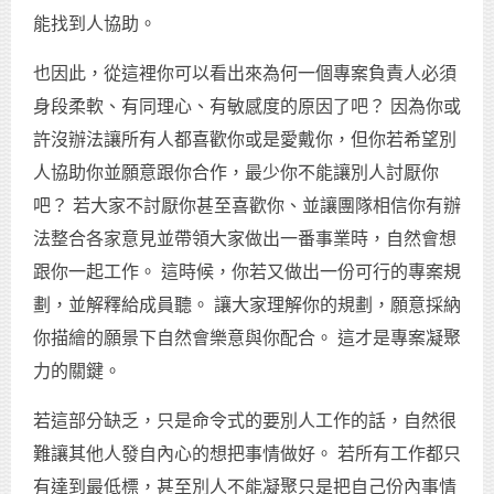
能找到人協助。
也因此，從這裡你可以看出來為何一個專案負責人必須
身段柔軟、有同理心、有敏感度的原因了吧？ 因為你或
許沒辦法讓所有人都喜歡你或是愛戴你，但你若希望別
人協助你並願意跟你合作，最少你不能讓別人討厭你
吧？ 若大家不討厭你甚至喜歡你、並讓團隊相信你有辦
法整合各家意見並帶領大家做出一番事業時，自然會想
跟你一起工作。 這時候，你若又做出一份可行的專案規
劃，並解釋給成員聽。 讓大家理解你的規劃，願意採納
你描繪的願景下自然會樂意與你配合。 這才是專案凝聚
力的關鍵。
若這部分缺乏，只是命令式的要別人工作的話，自然很
難讓其他人發自內心的想把事情做好。 若所有工作都只
有達到最低標，甚至別人不能凝聚只是把自己份內事情