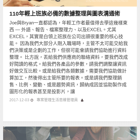
110年輕上班族必備的數據整理與圖表溝通術
Joe與Bryan一直都認為，年輕工作者最值得去學這幾樣東
西 — 外語、報告、檔案整理力、以及EXCEL。尤其
EXCEL，其實是白領上班族在公司出頭很重要的核心技
能。 因為我們大部分人剛入職場時，主管不太可能交給我
們決策或是企劃的工作，但很可能會請我們協助進行資料
整理。 比方說，丟給我們供應商的聯絡資料，要我們改成
好閱讀的格式。給我們各產品的參數，請我們調整讓資訊
好做交互比較。或是給我們各類數據，需要我們協助做計
算加工，然後得出主管所要的報表。或是請我們整理銷
售、比例、變動、或是趨勢資訊，歸納成因並協助製作成
圖形化的報表甚至是投影片，讓
2017-12-03
專案管理生活思維管理員