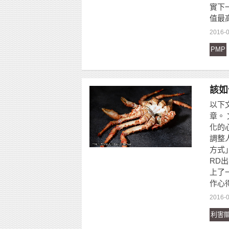
實下
值最高
2016-
PMP
該如
以下
章。
化的
調整
方式
RD
上了
作心
2016-
利害