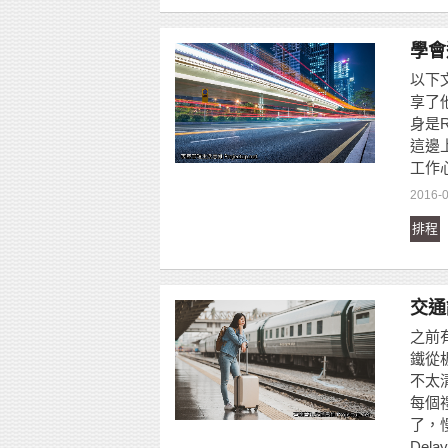
學會
以下
享了
身是
這邊
工作
2016-
排程
交通
之前
鐵從
不太
每個
了，
De