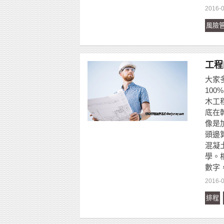
2016-
風險
工程
大家
10
木工
底在
像是
頭邊
混凝
學。
數字
2016-
排程