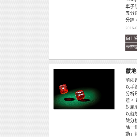
車子
五分
分鐘
2016-
向上
學習
蒙地
前兩週
以手
分析
意。
對風險定
以就
險分
除一
動」