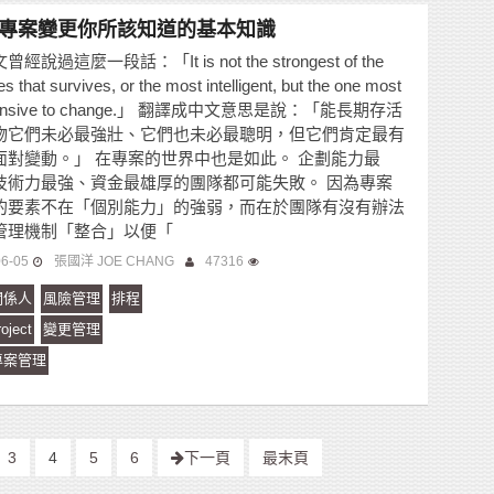
專案變更你所該知道的基本知識
經說過這麼一段話：「It is not the strongest of the
s that survives, or the most intelligent, but the one most
ponsive to change.」 翻譯成中文意思是說：「能長期存活
物它們未必最強壯、它們也未必最聰明，但它們肯定最有
面對變動。」 在專案的世界中也是如此。 企劃能力最
技術力最強、資金最雄厚的團隊都可能失敗。 因為專案
的要素不在「個別能力」的強弱，而在於團隊有沒有辦法
管理機制「整合」以便「
06-05
張國洋 JOE CHANG
47316
關係人
風險管理
排程
oject
變更管理
專案管理
3
4
5
6
下一頁
最末頁