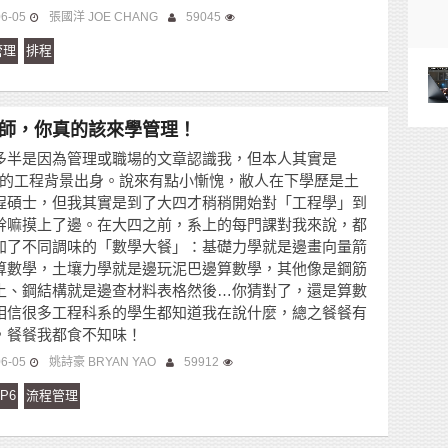
06-05
張國洋 JOE CHANG
59045
管理
排程
師，你真的該來學管理！
多半是因為管理或職場的文章認識我，但本人其實是
0%的工程背景出身。說來有點小慚愧，敝人在下學歷是土
程碩士，但我其實是到了大四才稍稍開始對「工程學」到
幹嘛摸上了邊。在大四之前，系上的每門課對我來說，都
加了不同調味的「數學大餐」：基礎力學就是邊畫向量箭
算數學，土壤力學就是邊玩泥巴邊算數學，其他像是鋼筋
土、鋼結構就是邊查材料表格然後…你猜對了，還是算數
相信很多工程科系的學生都知道我在說什麼，總之餐餐有
，餐餐我都食不知味！
06-05
姚詩豪 BRYAN YAO
59912
P6
流程管理