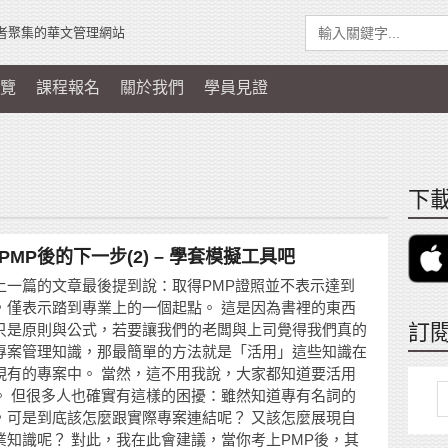
者聚集的華文管理網站
覽
課程報名
關於我們
學員見證
下載
PMP後的下一步(2) – 學套模擬工具吧
上一篇的文章最後提到說：取得PMP證照並不表示達到
，僅表示踏到專業上的一個起點。 這是因為書裡的東西
訂
只是原則與公式，若要讓我們的老闆與上司覺得我們真的
專案管理知識，那最簡單的方法就是「活用」這些知識在
現有的專案中。 當然，這不用我說，大家都知道要活用
。 但很多人也確實有這樣的困擾：雖然知道專有名詞的
，可是到底該怎麼跟實際專案連結呢？ 又該怎麼展現自
業知識呢？ 對此，我在此會建議，當你考上PMP後，其