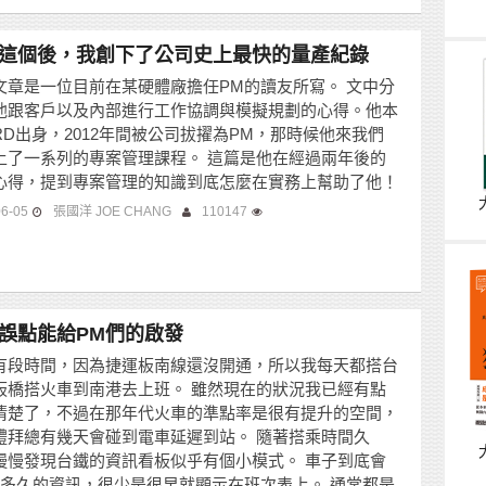
這個後，我創下了公司史上最快的量產紀錄
文章是一位目前在某硬體廠擔任PM的讀友所寫。 文中分
他跟客戶以及內部進行工作協調與模擬規劃的心得。他本
RD出身，2012年間被公司拔擢為PM，那時候他來我們
上了一系列的專案管理課程。 這篇是他在經過兩年後的
心得，提到專案管理的知識到底怎麼在實務上幫助了他！
06-05
張國洋 JOE CHANG
110147
誤點能給PM們的啟發
有段時間，因為捷運板南線還沒開通，所以我每天都搭台
板橋搭火車到南港去上班。 雖然現在的狀況我已經有點
清楚了，不過在那年代火車的準點率是很有提升的空間，
禮拜總有幾天會碰到電車延遲到站。 隨著搭乘時間久
慢慢發現台鐵的資訊看板似乎有個小模式。 車子到底會
lay多久的資訊，很少是很早就顯示在班次表上。 通常都是