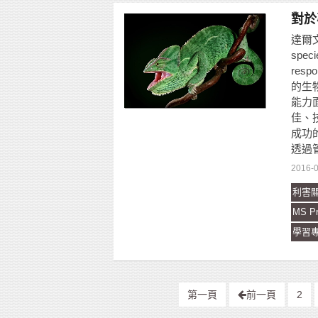
對於
達爾文曾
specie
res
的生
能力
佳、
成功
透過
2016-
利害
MS Pr
學習
第一頁
前一頁
2