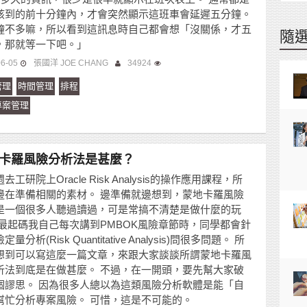
該到的前十分鐘內，才會突然顯示這班車會延遲五分鐘。
鐘不多嘛，所以看到這訊息時自己都會想「沒關係，才五
隨
，那就等一下吧。」
06-05
張國洋 JOE CHANG
34924
管理
時間管理
排程
專案管理
卡羅風險分析法是甚麼？
去工研院上Oracle Risk Analysis的操作應用課程，所
邊在準備相關的素材。 邊準備就邊想到，蒙地卡羅風險
是一個很多人聽過讀過，可是常搞不清楚是做什麼的玩
 最起碼我自己每次講到PMBOK風險章節時，同學都會針
量分析(Risk Quantitative Analysis)問很多問題。 所
想到可以寫這麼一篇文章，來跟大家談談所謂蒙地卡羅風
析法到底是在做甚麼。 不過，在一開頭，要先幫大家破
個謬思。 因為很多人總以為這類風險分析軟體是能「自
幫忙分析專案風險。 可惜，這是不可能的。