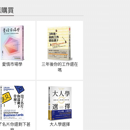
薦購買
愛情市場學
三年後你的工作還在
嗎
了名片你還剩下甚
大人學選擇