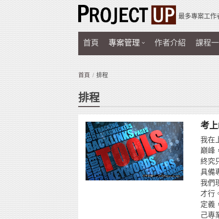
最多專案工作
首頁
專案管理
作者介紹
課程一
首頁
排程
排程
考上
我在
巔峰
終究
具備
我們
才行
定義
己專