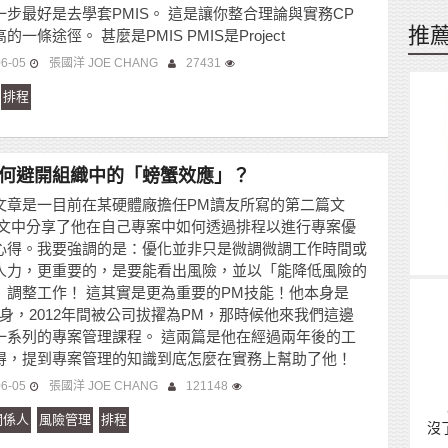
一步最好是去學套PMIS。 這是讓你整合理論與實務CP
推
的一條途徑。 甚麼是PMIS PMIS是Project
06-05
張國洋 JOE CHANG
27431
排程
何避開組織中的「螃蟹效應」？
文章是一目前在某硬體廠擔任PM讀友所寫的第二篇文
 文中分享了他在自己專案中如何透過排程以進行專案優
心得。我要強調的是：優化並非只是微調微調工作時間或
人力，更重要的，是要能看出風險，並以「能降低風險的
」調整工作！ 這其實是更為重要的PM技能！他本身是
出身，2012年間被公司拔擢為PM，那時候他來我們這邊
一系列的專案管理課程。 這兩篇是他在經過兩年後的工
得，提到專案管理的知識到底怎麼在實務上幫助了他！
06-05
張國洋 JOE CHANG
121148
關係人
風險管理
排程
沒