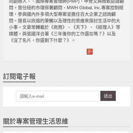
同創辦人、、國際專案管理師(PMP)、甲骨文與微軟認證顧
問。曾任紐約市環保署顧問、MWH Global, Inc.專案控制經
理，參與國內外多項大型專案並擔任百大企業之諮詢顧
問。擅長以詼諧的筆觸以及理性的思維來探討生活中的大
小事。文章常轉載於《商周》、《天下》、《經理人》等
媒體。與張國洋合著《三年後你的工作還在嗎？》以及
《沒了名片，你還剩下什麼？》。
訂閱電子報
送出
關於專案管理生活思維