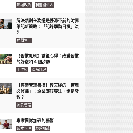
職場政治
利害關係人
解決規劃任務還是停滯不前的防彈
筆記新策略：「記錄驅動目標」法
則
時間管理
《習慣紅利》讀後心得：改變習慣
的好處和 4 個步驟
工作術
產品經理
【專案管理書摘】程天縱的「管理
必修課」：企業應該專注，還是發
散？
風險管理
專案團隊加班的藝術
成本管理
經營知識