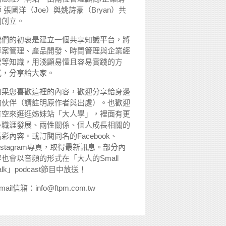
 張國洋（Joe）與姚詩豪（Bryan）共
同創立。
我們的初衷是建立一個共享知識平台，將
專案管理、產品開發、時間管理與企業經
營等知識，用淺顯易懂且容易實踐的方
式，分享給大家。
如果您喜歡這裡的內容，歡迎分享給身邊
的伙伴（請註明原作者與出處）。也歡迎
有空來逛逛姊妹站「大人學」，裡面有更
多職涯發展、兩性關係、個人成長相關的
精彩內容。或訂閱同名的Facebook、
nstagram專頁，取得最新訊息。部分內
容也會以音頻的形式在「大人的Small
alk」podcast節目中放送！
mail信箱：info@ftpm.com.tw