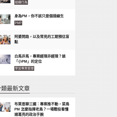
組織行為
身為PM，你不該只是個接線生
PMP
阿婆問路，以及常見的工期預估盲
點
白馬非馬，專案經理非經理？談
「小PM」的定位
學習專案管理
分類最新文章
布萊恩聊三國：專案推不動，菜鳥
PM 怎麼指揮老鳥？一場戰役看懂
諸葛亮的政治手腕