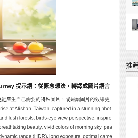
推
djourney 提示語：從概念想法，轉譯成圖片語言
更能產生自己需要的特殊圖片，或是讓圖片的效果更
shan, Taiwan, captured in a stunning phot
nd lush forests, birds-eye view perspective, inspire
breathtaking beauty, vivid colors of morning sky, pea
gh dynamic range (HDR), long exposure, optimal came