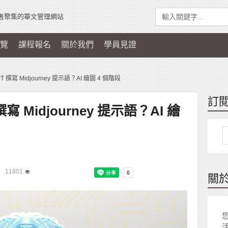
者聚集的華文管理網站
覽
課程報名
關於我們
學員見證
 撰寫 Midjourney 提示語？AI 繪圖 4 個階段
訂
寫 Midjourney 提示語？AI 繪
11801
關
您