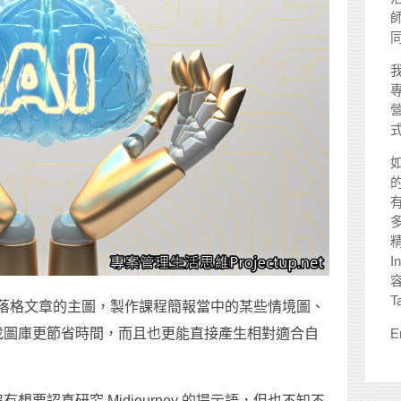
師
I
T
 設計部落格文章的主圖，製作課程簡報當中的某些情境圖、
找圖庫更節省時間，而且也更能直接產生相對適合自
E
要認真研究 Midjourney 的提示語，但也不知不