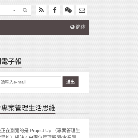
簡体
閱電子報
送出
於專案管理生活思維
正在瀏覽的是 Project Up （專案管理生
活思維）網站。由兩位管理顧問/企業講