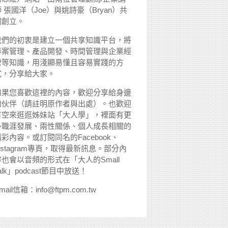
 張國洋（Joe）與姚詩豪（Bryan）共
同創立。
我們的初衷是建立一個共享知識平台，將
專案管理、產品開發、時間管理與企業經
營等知識，用淺顯易懂且容易實踐的方
式，分享給大家。
如果您喜歡這裡的內容，歡迎分享給身邊
的伙伴（請註明原作者與出處）。也歡迎
有空來逛逛姊妹站「大人學」，裡面有更
多職涯發展、兩性關係、個人成長相關的
精彩內容。或訂閱同名的Facebook、
nstagram專頁，取得最新訊息。部分內
容也會以音頻的形式在「大人的Small
alk」podcast節目中放送！
mail信箱：info@ftpm.com.tw