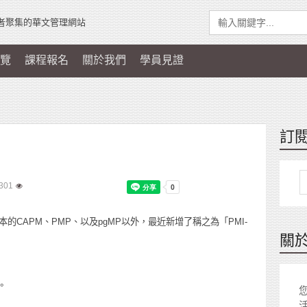
者聚集的華文管理網站
覽
課程報名
關於我們
學員見證
訂
301
本的CAPM、PMP、以及pgMP以外，最近新增了稱之為「PMI-
關
寫。
您