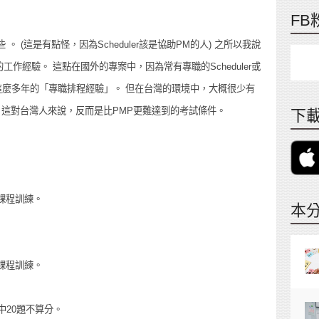
FB
 (這是有點怪，因為Scheduler該是協助PM的人) 之所以我說
作經驗。 這點在國外的專案中，因為常有專職的Scheduler或
容易達成這麼多年的「專職排程經驗」。 但在台灣的環境中，大概很少有
才說、這對台灣人來說，反而是比PMP更難達到的考試條件。
下載
的課程訓練。
本
的課程訓練。
中20題不算分。