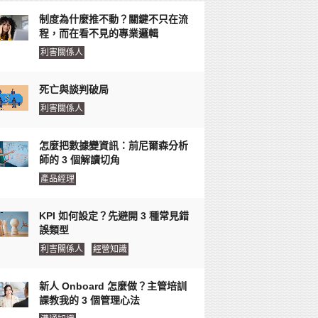
制度為什麼推不動？關鍵不只在流
程，而在看不見的專業邏輯
利害關係人
死亡與談判破局
利害關係人
怎麼把數據變資訊：前尼爾森分析
師的 3 個解讀切角
產品經理
KPI 如何設定？先避開 3 種常見錯
誤類型
利害關係人
經營知識
新人 Onboard 怎麼做？主管培訓
課教我的 3 個管理心法