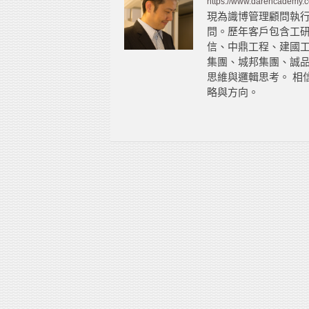
https://www.darencademy.
現為識博管理顧問執
問。歷年客戶包含工
信、中鼎工程、建國工
集團、城邦集團、誠品
思維與邏輯思考。 相
略與方向。