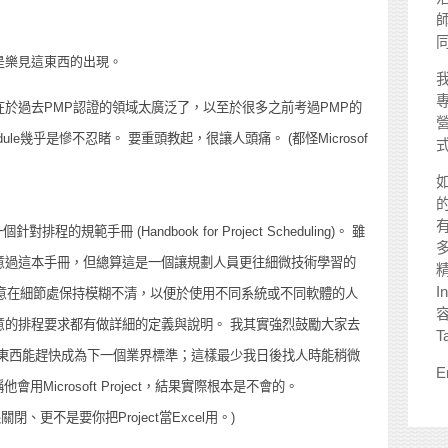
師
是樂見這東西的出現。
於過去PMP認證的領域太廣泛了，以至於很多之前考過PMP的
le幾乎是慘不忍睹。 要重頭教起，很讓人頭痛。 (都怪Microsof
範手冊 (Handbook for Project Scheduling)。 雖
意過這本手冊，但總算這是一個讓規劃人員更往細微技術學習的
I
故意在細節處保持模糊不清，以便於使用不同系統或不同軟體的人
意的排程要求都有做詳細的定義與說明。 我其實強烈鼓勵大家去
T
這東西能趕快成為下一個業界標準；這樣最少我日後找人時能稍微
E
用Microsoft Project，結果實際根本是不會的。
更不是要你把Project當Excel用。)