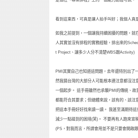
看到這東西，可真是讓人拍手叫好；我個人真
如我之前提到，一個讓我持續困擾的問題，就在
人其實並沒有排程的實務經驗，排出來的Schedu
t Project、讓多少人分不清楚WBS跟Activity)
PMI其實自己也知道這問題，去年還特別出了一個針對排程的規
然我猜台灣的大部分人可能根本連注意都沒注
一個起步。 這手冊雖然也承襲PMI的傳統、
都能符合其要求；但總體來說，該有的、該注
把這本手冊好好找來讀一讀。 我甚至滿期待
減少一點碰到的困境(笑)。 不要再有人跑來宣稱他會
(PS，對我而言，所謂會用並不是只要會開啟跟關閉、