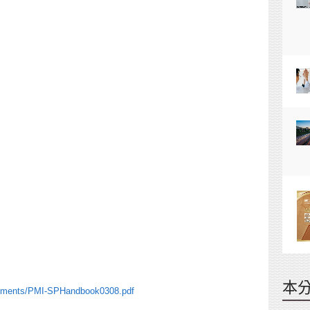
本
cuments/PMI-SPHandbook0308.pdf