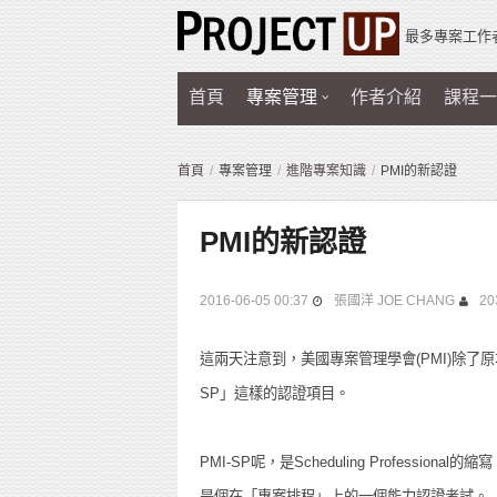
最多專案工作
首頁
專案管理
作者介紹
課程一
首頁
專案管理
進階專案知識
PMI的新認證
PMI的新認證
2016-06-05 00:37
張國洋 JOE CHANG
20
這兩天注意到，美國專案管理學會(PMI)除了原
SP」這樣的認證項目。
PMI-SP呢，是Scheduling Professional的縮
是個在「專案排程」上的一個能力認證考試。