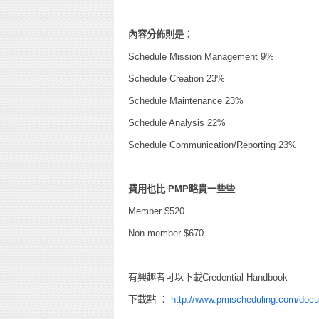
內容分佈則是：
Schedule Mission Management 9%
Schedule Creation 23%
Schedule Maintenance 23%
Schedule Analysis 22%
Schedule Communication/Reporting 23%
費用也比 PMP略貴一些些
Member $520
Non-member $670
有興趣者可以下載Credential Handbook
下載點 ：
http://www.pmischeduling.com/do