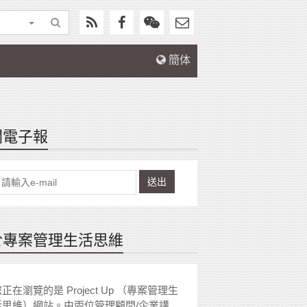
簡体
閱電子報
送出
於專案管理生活思維
正在瀏覽的是 Project Up （專案管理生
活思維）網站。由兩位管理顧問/企業講