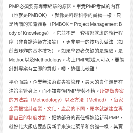
PMP必須要有專案經驗的原因。畢竟PMP考試的內容
（也就是PMBOK），就像是料理科學的書籍一樣，只
是所謂的知識體系（PMBOK = Project Management B
ody of Knowledge），它並不是一套按部就班的執行程
序（非食譜這類方法論），更非單一的技巧與做法（如
煎煮炒炸的基本技巧）。如果學習者欠缺的是經驗，是
Method以及Methodology，考上PMP唬唬人可以，要能
針對專案有立即的貢獻，嗯，這個比較難！
平心而論，企業無法落實專案管理，最大的責任還是在
決策主管身上，而不該責怪PMP學藝不精。
所謂做專案
的方法論（Methodology）以及方法（Method），每家
企業根據其產業、文化、產品的不同，原本就該建立專
屬自己的制度才對
，把這部分的責任轉嫁給新科PMP，
就好比大飯店要廚房新手來決定菜單和食譜一樣，其實