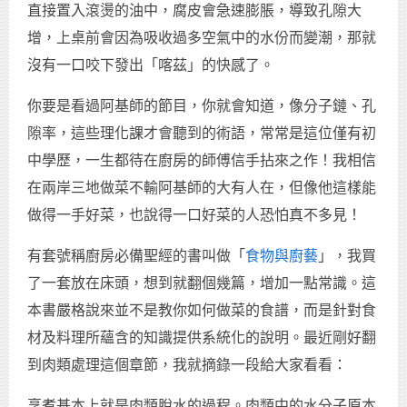
直接置入滾燙的油中，腐皮會急速膨脹，導致孔隙大
增，上桌前會因為吸收過多空氣中的水份而變潮，那就
沒有一口咬下發出「喀茲」的快感了。
你要是看過阿基師的節目，你就會知道，像分子鏈、孔
隙率，這些理化課才會聽到的術語，常常是這位僅有初
中學歷，一生都待在廚房的師傅信手拈來之作！我相信
在兩岸三地做菜不輸阿基師的大有人在，但像他這樣能
做得一手好菜，也說得一口好菜的人恐怕真不多見！
有套號稱廚房必備聖經的書叫做「
食物與廚藝
」，我買
了一套放在床頭，想到就翻個幾篇，增加一點常識。這
本書嚴格說來並不是教你如何做菜的食譜，而是針對食
材及料理所蘊含的知識提供系統化的說明。最近剛好翻
到肉類處理這個章節，我就摘錄一段給大家看看：
烹煮基本上就是肉類脫水的過程。肉類中的水分子原本