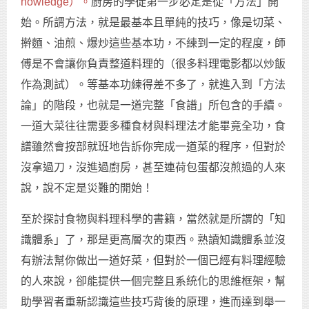
nowledge）。
廚房的學徒第一步必定是從「方法」開
始。所謂方法，就是最基本且單純的技巧，像是切菜、
擀麵、油煎、爆炒這些基本功，不練到一定的程度，師
傅是不會讓你負責整道料理的（很多料理電影都以炒飯
作為測試）。等基本功練得差不多了，就進入到「方法
論」的階段，也就是一道完整「食譜」所包含的手續。
一道大菜往往需要多種食材與料理法才能畢竟全功，食
譜雖然會按部就班地告訴你完成一道菜的程序，但對於
沒拿過刀，沒進過廚房，甚至連荷包蛋都沒煎過的人來
說，說不定是災難的開始！
至於探討食物與料理科學的書籍，當然就是所謂的「知
識體系」了，那是更高層次的東西。熟讀知識體系並沒
有辦法幫你做出一道好菜，但對於一個已經有料理經驗
的人來說，卻能提供一個完整且系統化的思維框架，幫
助學習者重新認識這些技巧背後的原理，進而達到舉一