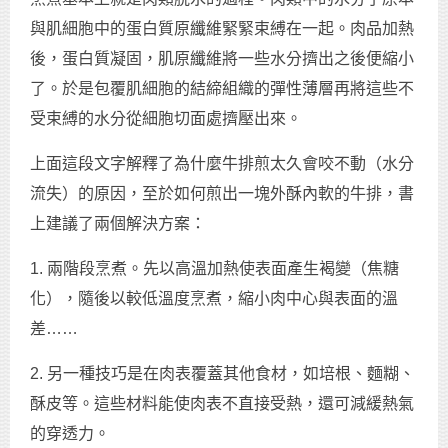
與肌細胞中的蛋白質原纖維緊緊束縛在一起。肉品加熱
後，蛋白質凝固，肌原纖維將一些水分擠出之後便縮小
了。於是包覆肌細胞的結締組織的彈性薄層再將這些不
受束縛的水分從細胞切面處擠壓出來。
上面這段文字解釋了為什麼牛排煎太久會咬不動（水分
流失）的原因，至於如何煎出一塊外酥內軟的牛排，書
上建議了兩個解決方案：
1. 兩階段烹煮。先以高溫加熱使表面產生褐變（焦糖
化），隨後以較低溫度烹煮，縮小肉中心與表面的溫
差……
2. 另一種技巧是在肉表覆蓋其他食材，如培根、麵糊、
酥皮等。這些材料能使肉表不直接受熱，還可減緩熱氣
的穿透力。