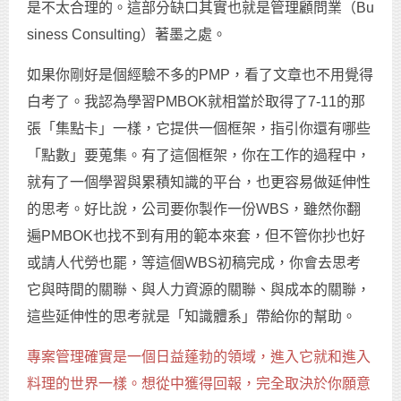
是不太合理的。這部分缺口其實也就是管理顧問業（Bu
siness Consulting）著墨之處。
如果你剛好是個經驗不多的PMP，看了文章也不用覺得
白考了。我認為學習PMBOK就相當於取得了7-11的那
張「集點卡」一樣，它提供一個框架，指引你還有哪些
「點數」要蒐集。有了這個框架，你在工作的過程中，
就有了一個學習與累積知識的平台，也更容易做延伸性
的思考。好比說，公司要你製作一份WBS，雖然你翻
遍PMBOK也找不到有用的範本來套，但不管你抄也好
或請人代勞也罷，等這個WBS初稿完成，你會去思考
它與時間的關聯、與人力資源的關聯、與成本的關聯，
這些延伸性的思考就是「知識體系」帶給你的幫助。
專案管理確實是一個日益蓬勃的領域，進入它就和進入
料理的世界一樣。想從中獲得回報，完全取決於你願意