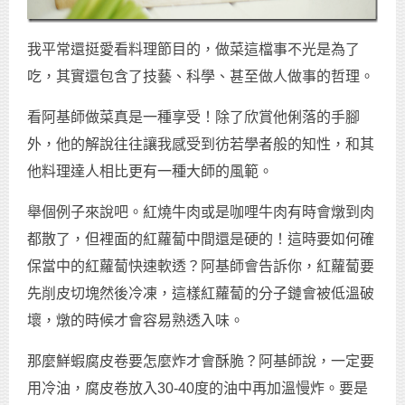
我平常還挺愛看料理節目的，做菜這檔事不光是為了
吃，其實還包含了技藝、科學、甚至做人做事的哲理。
看阿基師做菜真是一種享受！除了欣賞他俐落的手腳
外，他的解說往往讓我感受到彷若學者般的知性，和其
他料理達人相比更有一種大師的風範。
舉個例子來說吧。紅燒牛肉或是咖哩牛肉有時會燉到肉
都散了，但裡面的紅蘿蔔中間還是硬的！這時要如何確
保當中的紅蘿蔔快速軟透？阿基師會告訴你，紅蘿蔔要
先削皮切塊然後冷凍，這樣紅蘿蔔的分子鏈會被低溫破
壞，燉的時候才會容易熟透入味。
那麼鮮蝦腐皮卷要怎麼炸才會酥脆？阿基師說，一定要
用冷油，腐皮卷放入30-40度的油中再加溫慢炸。要是