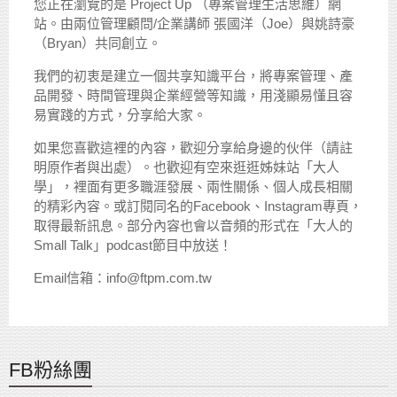
您正在瀏覽的是 Project Up （專案管理生活思維）網
站。由兩位管理顧問/企業講師 張國洋（Joe）與姚詩豪
（Bryan）共同創立。
我們的初衷是建立一個共享知識平台，將專案管理、產
品開發、時間管理與企業經營等知識，用淺顯易懂且容
易實踐的方式，分享給大家。
如果您喜歡這裡的內容，歡迎分享給身邊的伙伴（請註
明原作者與出處）。也歡迎有空來逛逛姊妹站「大人
學」，裡面有更多職涯發展、兩性關係、個人成長相關
的精彩內容。或訂閱同名的Facebook、Instagram專頁，
取得最新訊息。部分內容也會以音頻的形式在「大人的
Small Talk」podcast節目中放送！
Email信箱：info@ftpm.com.tw
FB粉絲團