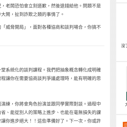
況，老闆恐怕會立刻道歉，然後退錢給他。問題不是
吵大鬧，扯到詐欺之類的事情了。
的「威脅開局」，面對各種協商和談判場合，你搞不
沒
一堂系統化的談判課程。我們把抽象概念轉化成明確
流程讓你在需要協商談判爭議處理時，能有明確的思
判演練，你將會角色扮演並跟同學實際對談。過程中
自省、能從別人的策略上進步、也能在毫無損失的課
會讓你進步絕大！！這些準備好了。下一次，你或許