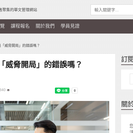
者聚集的華文管理網站
覽
課程報名
關於我們
學員見證
過「威脅開局」的錯誤嗎？
訂
「威脅開局」的錯誤嗎？
840
關
您