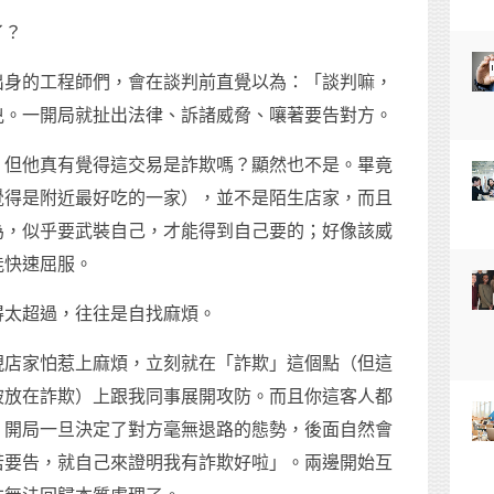
了？
出身的工程師們，會在談判前直覺以為：「談判嘛，
兇。一開局就扯出法律、訴諸威脅、嚷著要告對方。
，但他真有覺得這交易是詐欺嗎？顯然也不是。畢竟
覺得是附近最好吃的一家），並不是陌生店家，而且
為，似乎要武裝自己，才能得到自己要的；好像該威
能快速屈服。
得太超過，往往是自找麻煩。
現店家怕惹上麻煩，立刻就在「詐欺」這個點（但這
被放在詐欺）上跟我同事展開攻防。而且你這客人都
？開局一旦決定了對方毫無退路的態勢，後面自然會
若要告，就自己來證明我有詐欺好啦」。兩邊開始互