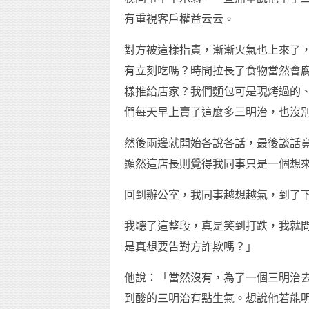
有重視客戶權益云云。
對方被這樣指責，漸漸火氣也上來了
有立刻吃嗎？時間拉長了食物當然會
樣推給店家？我們麵包可是現烤過的
們每天早上賣了這麼多三明治，也沒
然後兩邊就開始各說各話，最後談話
顯然這店長則覺得我同事只是一個想
回到辦公室，我同事越想越氣，到了
我聽了這整段，真是笑到打跌，我就
是真想要告對方詐欺嗎？」
他說：「當然沒有，為了一個三明治
到酸的三明治有點生氣。想說他若能明