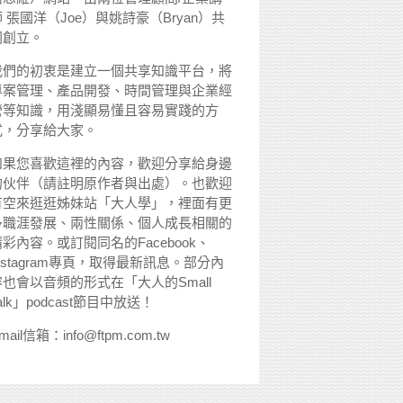
 張國洋（Joe）與姚詩豪（Bryan）共
同創立。
我們的初衷是建立一個共享知識平台，將
專案管理、產品開發、時間管理與企業經
營等知識，用淺顯易懂且容易實踐的方
式，分享給大家。
如果您喜歡這裡的內容，歡迎分享給身邊
的伙伴（請註明原作者與出處）。也歡迎
有空來逛逛姊妹站「大人學」，裡面有更
多職涯發展、兩性關係、個人成長相關的
精彩內容。或訂閱同名的Facebook、
nstagram專頁，取得最新訊息。部分內
容也會以音頻的形式在「大人的Small
alk」podcast節目中放送！
mail信箱：info@ftpm.com.tw