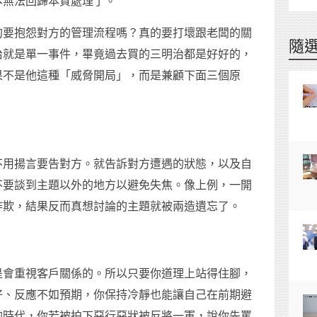
本無法回歸本質處理了。
的要抱怨對方的管理流程嗎？真的要打壞跟老闆的關
隨
治就是單一事件，畢竟過去買的三明治都是好好的，
果不是他這種「威脅開局」，而是兼顧下面三個原
不用揚言要告對方。就告訴對方遭遇的狀態，以及自
不要談到主題以外的地方以避免失焦。像上例，一開
詐欺，結果反而真想討論的主題就被兩造遺忘了。
是會重視客戶關係的。所以只要你道理上站得住腳，
好、反應不如預期，你保持冷靜也能讓自己在前期避
的時代，你若被拍下惡行惡狀被反將一軍，說你先罵