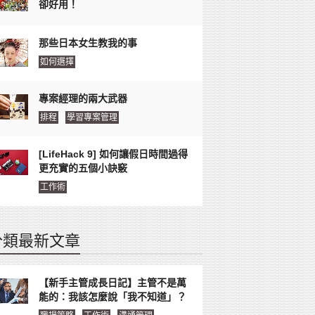
卻好用！
那些日本女生教我的事
如何選擇
專案經理的兩大武器
排程
學習專案管理
[LifeHack 9] 如何讓假日時間過得
更充實的五個小訣竅
工作術
分類最新文章
【新手主管成長日記】主管不是萬
能的：我該怎麼說「我不知道」？