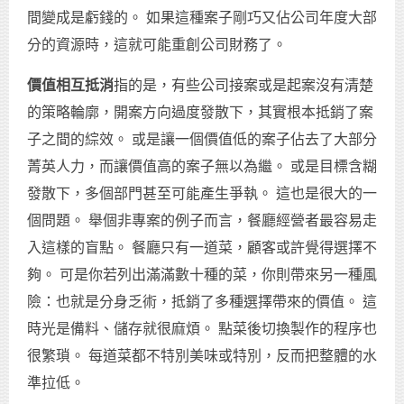
間變成是虧錢的。 如果這種案子剛巧又佔公司年度大部
分的資源時，這就可能重創公司財務了。
價值相互抵消
指的是，有些公司接案或是起案沒有清楚
的策略輪廓，開案方向過度發散下，其實根本抵銷了案
子之間的綜效。 或是讓一個價值低的案子佔去了大部分
菁英人力，而讓價值高的案子無以為繼。 或是目標含糊
發散下，多個部門甚至可能產生爭執。 這也是很大的一
個問題。 舉個非專案的例子而言，餐廳經營者最容易走
入這樣的盲點。 餐廳只有一道菜，顧客或許覺得選擇不
夠。 可是你若列出滿滿數十種的菜，你則帶來另一種風
險：也就是分身乏術，抵銷了多種選擇帶來的價值。 這
時光是備料、儲存就很麻煩。 點菜後切換製作的程序也
很繁瑣。 每道菜都不特別美味或特別，反而把整體的水
準拉低。