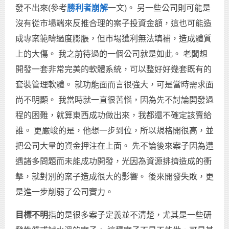
發不出來(參考
勝利者崩解
一文)。 另一些公司則可能是
沒有從市場端來反推合理的案子投資金額，這也可能造
成專案範疇過度膨脹，但市場獲利無法填補，造成體質
上的大傷。 我之前待過的一個公司就是如此。 老闆想
開發一套非常完美的軟體系統，可以整好好幾套既有的
套裝管理軟體。 就功能面而言很強大，可是當時需求面
尚不明顯。 我當時就一直很苦惱，因為先不討論開發過
程的困難，就算東西成功做出來，我都還不確定該賣給
誰。 更嚴峻的是，他想一步到位，所以規格開很高，並
把公司大量的資金押注在上面。 先不論後來案子因為遭
遇諸多問題而未能成功開發，光因為資源排擠造成的衝
擊，就對別的案子造成很大的影響。 後來開發失敗，更
是進一步削弱了公司實力。
目標不明
指的是很多案子定義並不清楚，尤其是一些研