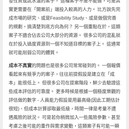
發性質或試水溫的案子。 這種案子不是不能做，可是其
實更需要在「開案前」端投入較高的人力。 比方說先完
成市場的研究、或是Feasibility Study、或是做個完善
的規劃，搞清楚到底方向為何？ 另一個重點在於，這類
案子不適合佔去公司大部分的資源。 很多公司的混亂就
在於投入過度資源到一個不知道目標的案子上。 這通常
就可能削弱公司的體質。
成本不真實
的問題也是很多公司常常碰到的。 一個報價
看起來有競爭力的案子，往往前提假設是建立在「成
本」能很低上。 但很多公司在提案階段，鮮少去驗證這
些成本評估的可靠度。 更多時候是根據一個極度樂觀的
評估做的數字 - 人員能力假設是用最高級(因此工期估計
很短)、但成本計算卻取最低級，時間一律是考量不遭
遇風險的狀況。 可是若你稍微加入一些風險參數，甚至
考慮之後可能的重作與需求變動，這類案子有可能一瞬