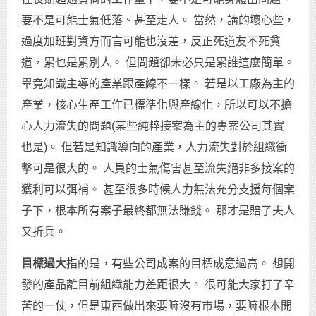
要不是可能士氣低落、甚至走人。 當然，講的壞心些，
過度加班對資方而言可能也沒差，反正死道友不死貧
道，累也是累別人。 但問題卻未必只是累誰這麼簡單。
畢竟知識主導的產業跟產線不一樣。 若是以工廠為主的
產業，核心生產工作已標準化與產線化，所以可以不擔
心人力流失的問題(某些純粹接案為主的專案公司其實
也是)。 但若是知識導向的產業，人力流失對於組織衝
擊可是很大的。 人員的士氣傷害甚至流失絕非多接案的
獲利可以弭補。 甚至很多時候人力無法充分支援每個案
子下，根本所有案子最終都無法賺錢。 那才是賠了夫人
又折兵。
目標過大
指的是，有些公司成案的目標成意過高。 想開
發的產品離目前組織能力差距很大。 很可能大家打了辛
苦的一仗，但是東西做出來要嘛沒有市場，要嘛根本開