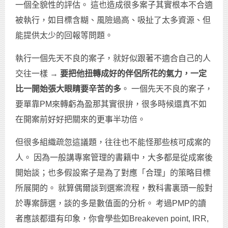
一個全貌性的評估。 這也造成很多案子其實根本不合適
被執行，如目標含糊、風險過高、吸扯了太多資源、但
能提供太少的回報等問題。
執行一個先天不良的案子，就好似跟著不適合自己的人
交往一樣 →
要把他扭轉成好的伴侶所花的氣力，一定
比一開始張大眼睛要辛苦的多
。 一個先天不良的案子，
要單靠PM來轉虧為盈那其實很拚，很多時候還真不如
在開案前好好把關來的更事半功倍。
但很多組織疏忽這議題，往往也不能怪那些核可成案的
人。 因為一般講專案管理的書籍中，大多都是從成案後
開始談；也多假設案子是為了對應「合理」的策略目標
所展開的。 就算偶爾談到選案流程，教科書裏頭一般對
於專案篩選，談的多是數值面的分析。 考過PMP的讀
者應該都還有印象，你會學些如Breakeven point, IRR,