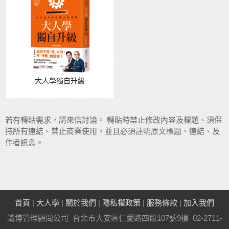
大人學獨自升級
若有轉貼需求，請來信討論。 轉貼時禁止修改內容及標題、須保
持所有連結、禁止商業使用，並且必須註明原文標題、連結、及
作者訊息。
首頁
|
大人學
|
關於我們
|
隱私權政策
|
服務條款
|
加入我們
識博管理顧問公司 台北市大安區仁愛路四段107號9樓 02-2711-