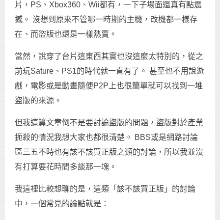
片，PS、Xbox360、Wii都有，一下子場面還真有點震
撼。 沒想到原來不管哪一時期的主機，改機都一樣存
在、而盜版也還是一樣熱賣。
當然，說穿了台片這東西其實也沒這麼太特別的，從之
前玩Sature、PS1的時代就一直有了。 甚至也不用說遊
戲，電影或是動畫隨便P2P上也很簡單就可以找到一堆
盜版的來源。
但我這篇文章倒不是要討論盜版的問題，盜版對於產業
扼殺的情況我想大家也都很清楚。 BBS或是網路討論
區三五不時也有該不該買正版之類的討論，所以我並沒
有打算要花時間多談那一塊。
我這裡比較想聊的是，這類「該不該買正版」的討論
中，一個常見的論點就是：