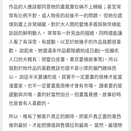
作品的人應該都同意她的畫風實在稱不上精緻；甚至常
常有比例不對、或人物長的前後不一的問題。 但她在感
情刻畫上非常細膩，對於大人間的愛情矛盾與無奈總能
訴說的鮮明動人。 常常有一針見血的描繪，同時還能讓
人看了有深思、有感動，以至於她幾乎的作品我都很喜
歡。 說起來，她還滿多作品都陸續拍成日劇(一些膾炙
人口的大概有：戀愛白皮書、東京愛情故事等)，所以
我對於她作品的喜歡應該也還不是小眾的偏門趣味而
以。 說這半天要講的是，其實不一定要畫的很棒才能當
漫畫家，也不一定要畫風很棒才會有市場。 讀者要的是
感動與共鳴，畫的好當然加分，但畫風普通、故事好時
也是會有人喜歡的。
所以，唯有了解客戶真正的期待，把客戶真正要的東西
做到最好，才能把價值與售價拉到最高。 當然，最理想