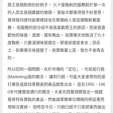
鼎王是個對照的好例子。 九十度鞠躬的服務對於第一次
的人而言是個震撼的噱頭。 我每次都覺得很不好意思，
覺得我何德何能哪裡該坐在那邊給人家這樣鞠躬著服
務。 但服務的部分卻不是我喜歡鼎王的原因，而是我喜
歡他的味道、湯頭、還有鴨血。 就算哪天他取消了九十
度鞠躬，只要湯頭味道還在，那我就還是會去；但反
之，如果哪天味道變了，就算跪著上菜，我也不會再去
的。
所以回到一個問題，在於市場的「定位」，也就是行銷
(Marketing)面的概念。 講到行銷，可能大家會想到的是
打廣告或是找業務員把產品銷售出去。 這在1950、196
0年代確實是通行的概念，大家先悶著頭開發出一個感
覺奇特有賣點的產品，然後請業務單位積極的把這東西
想辦法賣掉。 但時至今日，行銷已經不只是把東西做出