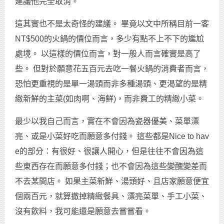
建議他完全取消。
這其實也不是太奇怪的建議。 畢竟以文中所稱目前一客
NT$500的火鍋的價位而言，多少有點不上不下的尷尬
處境。 以這樣的價位而言，對一般人而言確實是高了
些。 但對於願意花五百元去吃一餐火鍋的消費者而言，
恐怕更重視的是單一湯頭而非多種湯頭、更渴望的是精
緻新鮮的主菜(如肉啊、海鮮)，而非費工的精緻小菜。
最少以我自己而言，實在不會因為瓷器優美、菜單漂
亮、或是小菜好吃而願意多付錢。 這些都是Nice to hav
e的部分：有很好、很讓人開心，但是往往不會因為這
些東西存在而願意多付錢；也不會因為這些變醜變差而
不去某間店。 如果主菜新鮮、湯頭好、且店家願意便宜
個兩百元，就算撤掉精緻餐具、漂亮菜單、手工小菜、
沒有飲料，我可能還是願意去嘗嘗看。