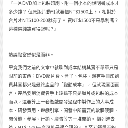
『一片DVD加上包裝印刷、附一個小本的說明書成本才
多少錢？ 但原版片動輒就要個NT$1500上下，相對於
台片才NT$100-200就有了。 賣NT$1500不是暴利嗎？
這種價錢誰買得起呢？』
這論點當然似是而非。
畢竟我們之前的文章中就聊到成本結構其實不單單只是
眼前的東西；DVD壓片費、盒子、包裝、還有手冊印刷
費其實都只是最終產品的「變動成本」。 但就現實面而
言，產品要到消費者手上遠遠不只是壓片或包裝的成本
而以，還要算上一套遊戲開發過程中製作上的人事成
本、研發費用、遊戲引擎、開發中所需要的軟體硬體、
開發機、參展、行銷、廣告等等一堆開銷。 攤列進去
後，NT$1500一套可能是很合理的。 甚至若銷量不夠