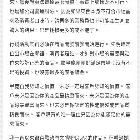
來、然後想辦法賣掉這麼簡單；事實上那樣既不可行、
也增加公司營運風險。 因為如果東西本身不符合市場需
求及消費者口味時，請再多的業務員也不可能產生甚麼
驚人的結果，只是耗損更多的成本罷了。
行銷活動其實必須在商品開發前就開始進行。 先明確定
位出市場在哪裡、消費者是誰，才針對市場的需要與定
位來設計正確的商品。 盡量能剛剛好滿足市場；沒有不
足的投資、也沒有過多的產品鍍金。
畢竟自我認知之價值，未必一定是客戶認知的價值。 客
戶未必是因為你的產品最精緻而來、未必是因為你的產
品線最豐富而來、也未必是你認定的性能優越或是品質
精良而來。 客戶購買的唯一理由只因為你能滿足他的需
求而來。
我一直以來很喜歡柴門文(柴門ふみ)的作品。 但看過她