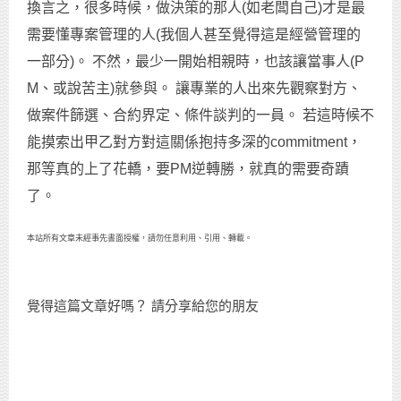
換言之，很多時候，做決策的那人(如老闆自己)才是最
需要懂專案管理的人(我個人甚至覺得這是經營管理的
一部分)。 不然，最少一開始相親時，也該讓當事人(P
M、或說苦主)就參與。 讓專業的人出來先觀察對方、
做案件篩選、合約界定、條件談判的一員。 若這時候不
能摸索出甲乙對方對這關係抱持多深的commitment，
那等真的上了花轎，要PM逆轉勝，就真的需要奇蹟
了。
本站所有文章未經事先書面授權，請勿任意利用、引用、轉載。
覺得這篇文章好嗎？ 請分享給您的朋友