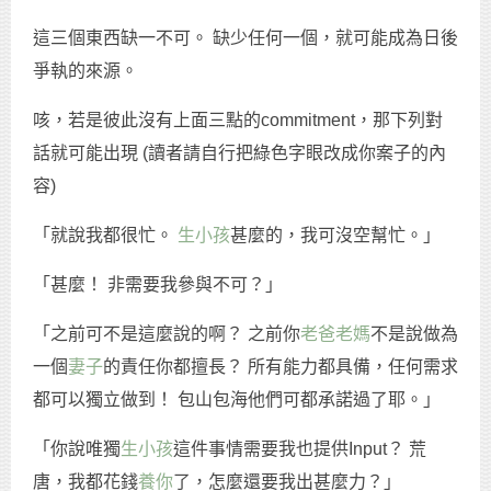
這三個東西缺一不可。 缺少任何一個，就可能成為日後
爭執的來源。
咳，若是彼此沒有上面三點的commitment，那下列對
話就可能出現 (讀者請自行把綠色字眼改成你案子的內
容)
「就說我都很忙。
生小孩
甚麼的，我可沒空幫忙。」
「甚麼！ 非需要我參與不可？」
「之前可不是這麼說的啊？ 之前你
老爸老媽
不是說做為
一個
妻子
的責任你都擅長？ 所有能力都具備，任何需求
都可以獨立做到！ 包山包海他們可都承諾過了耶。」
「你說唯獨
生小孩
這件事情需要我也提供Input？ 荒
唐，我都花錢
養你
了，怎麼還要我出甚麼力？」