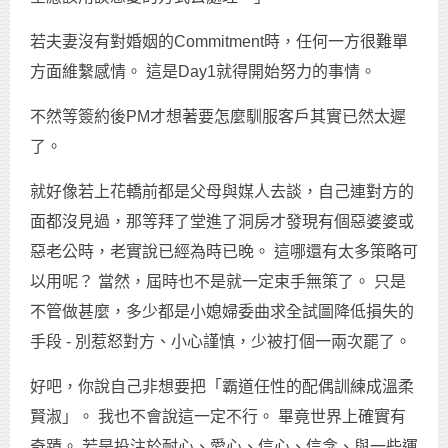
若夫妻沒有對婚姻的Commitment時，任何一方很難單
方面維繫感情。 這是Day1就得開始努力的事情。
不然等簽約後PM才想著要怎麼馴服客戶其實已然太遲
了。
就好像若上花轎前都是父母與媒人去談，自己連對方的
面都沒見過，那等拜了堂進了洞房才發現有個惡婆婆或
惡老公時，老實說已經為時已晚。 這哪還有太多策略可
以用呢？ 當然，屆時也不是就一定束手無策了。 只是
不管做甚麼，多少都是小媳婦委曲求全試圖降低損失的
手段 - 別惹怒對方、小心謹慎，少被打個一兩次罷了。
好吧，你說自己非想要把「霸道任性的配偶訓練成溫柔
賢淑」。 我也不會說這一定不行。 畢竟世界上確實有
奇蹟。 若是投注於耐心、愛心、信心、信念、與一些運