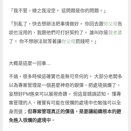
「我不管，總之我沒空。 這問題是你的問題。」
「別亂了，快去想辦法把事情做好。 你回去跟
你父母
告
狀也沒用的，我跟他們可打好契約了。 誰叫你是
我老婆
了。 你不想辦法就等著讓
你父母
罰錢吧。」
大概是這麼一回事…
不過，很多時候這確實也是無可奈何的。 大部分老闆多
以為專案管理是一個甚麼神奇的銀彈，把處境搞爛了，
妄想好PM進來可以展現奇蹟。 但這是錯誤認知。 懂專
案管理的人，確實有可能在很爛的處境中也勉強可以全
身而退；
但專案管理真正的價值，是要讓組織根本的避
免進入很爛的處境中
。