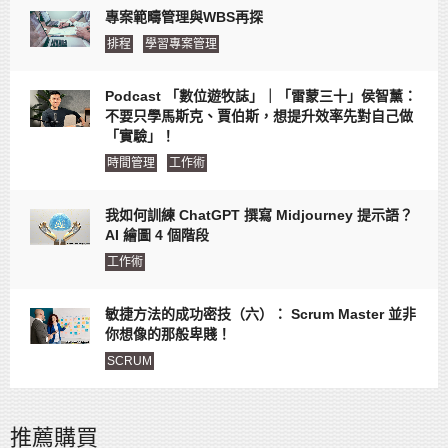
專案範疇管理與WBS再探
排程
學習專案管理
Podcast 「數位遊牧誌」｜「雷蒙三十」侯智薰：
不要只學馬斯克、賈伯斯，想提升效率先對自己做
「實驗」！
時間管理
工作術
我如何訓練 ChatGPT 撰寫 Midjourney 提示語？
AI 繪圖 4 個階段
工作術
敏捷方法的成功密技（六）： Scrum Master 並非
你想像的那般卑賤！
SCRUM
推薦購買