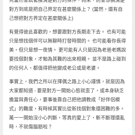
先當然會試著摸清楚對方的條件，再來，則會想搞清楚
對方到底是把自己界定在甚麼關係上？ (當然，還有自
己想把對方界定在甚麼關係上)
有覺得彼此喜歡的，想要跟對方長期走下去。 也有可能
只是想找個伴可以無聊時打發時間的。 也可能看你長得
美，但只是想一夜情。 更可能有人只是因為老爸老媽說
要找個對象，才勉為其難的出來相親。 並不是路上碰到
的任何人，都值得把他變成老公或是老婆。
事實上，我們之所以在擇偶之路上小心謹慎，就是因為
大家都知道 - 要是對方一開始心態就歪了，或本身缺乏
擔當與責任心，要事後靠自己把他調教成「好伴侶模
式」的難度，有時候其實比從新找個對象還困難的多。
萬一一開始沒小心判斷，等真的愛上了，斬不斷理還亂
時，不就傷腦筋啦？