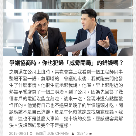
爭議協商時，你也犯過「威脅開局」的錯誤嗎？
之前還在公司上班時，某次會議上我看到一個工程師同事
整場不發一語，氣嘟嘟的。會議結束後，我就跑去問他發
生了什麼事情。他很生氣地跟我說，他呢，早上跟附近的
熟識早餐店買了一個三明治。到了公司，因為先回答了幾
個客戶的電話沒能立刻吃，後來一吃，發現味道有點酸酸
怪怪的。他覺得自己也不過只是晚了約半個鐘頭才吃，問
題應該不是自己這邊，於是午休時就跑去找店家理論。我
想，這也不是甚麼大事嘛。幾十塊的交易，應該很容易解
決。沒想到結果完全不是這樣。
2019-06-21
張國洋 JOE CHANG
35845