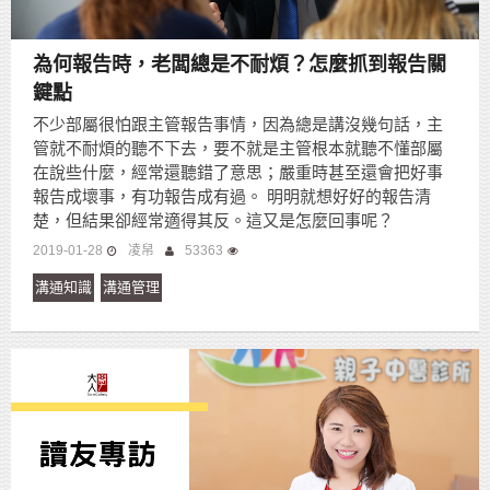
為何報告時，老闆總是不耐煩？怎麼抓到報告關
鍵點
不少部屬很怕跟主管報告事情，因為總是講沒幾句話，主
管就不耐煩的聽不下去，要不就是主管根本就聽不懂部屬
在說些什麼，經常還聽錯了意思；嚴重時甚至還會把好事
報告成壞事，有功報告成有過。 明明就想好好的報告清
楚，但結果卻經常適得其反。這又是怎麼回事呢？
2019-01-28
凌帠
53363
溝通知識
溝通管理