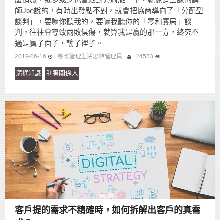
師Joe說的，有時出發點不對，就會把協商導向了「分配型
談判」，要嘛你聽我的，要嘛我聽你的「零和賽局」談
判，往往會導致兩敗俱傷，就算我是贏的那一方，終究不
過是贏了面子，輸了裡子。
2019-06-16
專案管理生活思維管理員
24583
溝通知識
利害關係人
客戶提的需求不精確時，如何拆解出客戶的真需