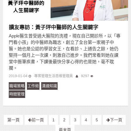
讀友專訪：黃子玶中醫師的人生關鍵字
Apple醫生曾受過大醫院的洗禮，現在自己開診所，以「專
門看小孩」的中醫師為職志，創立了全台第一家親子中
醫。她也是公認的學習女王，在看診、上通告之餘，她仍
堅持一個月上一次課，刺激自己進步。我們常看到她在課
堂中振筆疾書，下課後最快分享心得的也是她，毫不耽
擱。
2019-01-04
專案管理生活思維管理員
9297
職場策略
工作術
溝通知識
時間管理
第一頁
前一頁
1
2
3
4
5
下一頁
最末頁