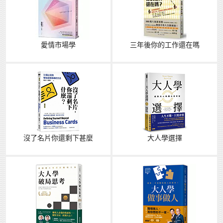
愛情市場學
三年後你的工作還在嗎
沒了名片你還剩下甚麼
大人學選擇