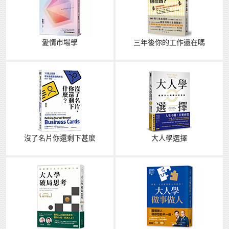
愛情市場學
三年後你的工作還在嗎
沒了名片你還剩下甚麼
大人學選擇