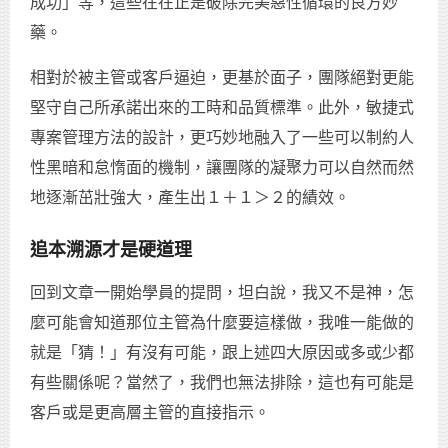
成功」等，這些在在正是破除完美惡性循環的良方妙
藥。
相對於被主管或客戶逼迫，更基於面子，團隊絕對更能
堅守自己所承諾出來的工時和品質標準。此外，敏捷式
專案管理方法的設計，更巧妙地融入了一些可以制約人
性黑暗和怠惰面的機制，讓團隊的凝聚力可以自然而然
地逐漸茁壯強大，產生出１＋１＞２的績效。
追本溯源才是硬道理
回到文章一開始學員的提問，坦白說，我又不是神，怎
麼可能會知道那位主管為什麼要這樣做，我唯一能做的
就是「猜！」有沒有可能，跟上述四大原因或多或少都
有些關係呢？當然了，我們也無法排除，這也有可能是
客戶或是更高層主管的直接指示。