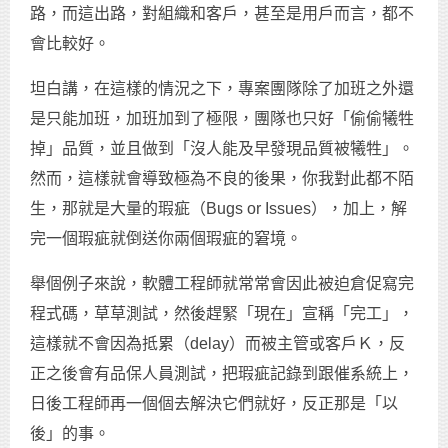
路，而這出路，對組織和客戶，甚至是用戶而言，都不
會比較好。
坦白講，在這樣的情況之下，專案團隊除了加班之外還
是只能加班，加班加到了極限，團隊也只好「偷偷犧牲
掉」品質，並且做到「沒人能及早發現品質被犧牲」。
然而，這樣就會導致極為不良的後果，你我對此都不陌
生，那就是大量的瑕疵（Bugs or Issues），加上，解
完一個瑕疵就倒送你兩個瑕疵的窘境。
舉個例子來說，軟體工程師就常常會因此被迫倉促寫完
程式碼，草草測試，然後趕緊「現在」宣稱「完工」，
這樣就不會因為抵累（delay）而被主管或客戶Ｋ，反
正之後會有品保人員測試，把瑕疵記錄到跟催系統上，
日後工程師再一個個去解決它們就好，反正那是「以
後」的事。